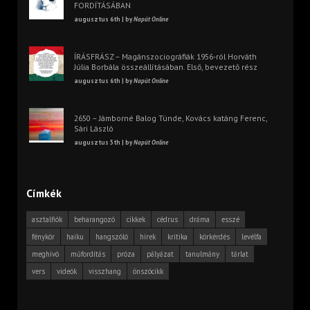
FORDÍTÁSÁBAN
augusztus 6th | by
Napút Online
ÍRÁSFRÁSZ – Magánszociográfiák 1956-ról Horváth
Júlia Borbála összeállításában. Első, bevezető rész
augusztus 6th | by
Napút Online
2650 – Jámborné Balog Tünde, Kovács katáng Ferenc,
Sári László
augusztus 5th | by
Napút Online
Címkék
asztalfiók
beharangozó
cikkek
cédrus
dráma
esszé
fénykör
haiku
hangszóló
hírek
kritika
körkérdés
levélfa
meghívó
műfordítás
próza
pályázat
tanulmány
tárlat
vers
videók
visszhang
önszócikk