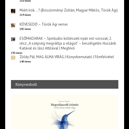
256 views
Miért írok… ? (Böszörményi Zoltán, Magyar Miklós, Török Ági)
219 views
KÖVESEDŐ – Török Ági versei
205 views
ESŐMADARAK – Spirituális költészeti nyári est-sorozat, 2.
rész: „A szépség megváltja a világot” – beszélgetés Huszárik
Katával és Jász Attilával | Meghívó
193 views
Zöldy Pál: MAG ÁLMA VIRÁG | Könyvbemutató | Filmfelvétel
140 views
Könyvesbolt