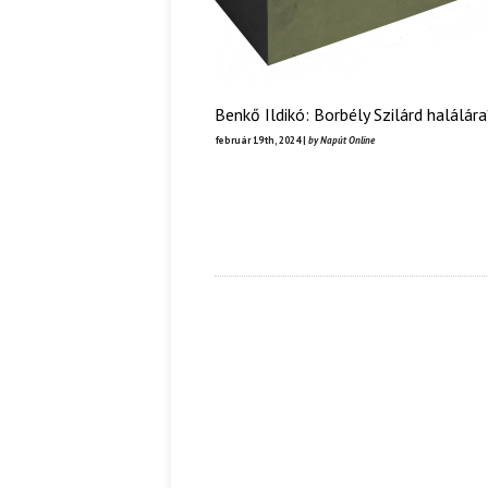
Benkő Ildikó: Borbély Szilárd halálára
február 19th, 2024 |
by Napút Online