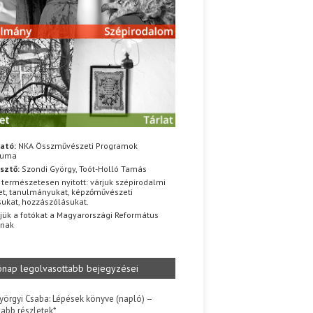
ató:
NKA Összművészeti Programok
iuma
sztő:
Szondi György, Toót-Holló Tamás
 természetesen nyitott: várjuk szépirodalmi
t, tanulmányukat, képzőművészeti
sukat, hozzászólásukat.
jük a fotókat a Magyarországi Református
znak
ónap legolvasottabb bejegyzései
yörgyi Csaba: Lépések könyve (napló) –
jabb részletek*