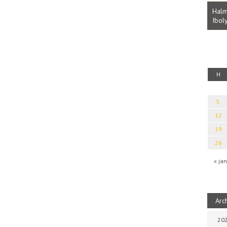
Parvathy Baul: A NAGY LELKEK DALAI.
Bevezetés a bául ösvénybe (Fordította:
Halm
Rideg Zsófia)
Iboly
uz
H
5
12
19
26
« jan
Arc
202