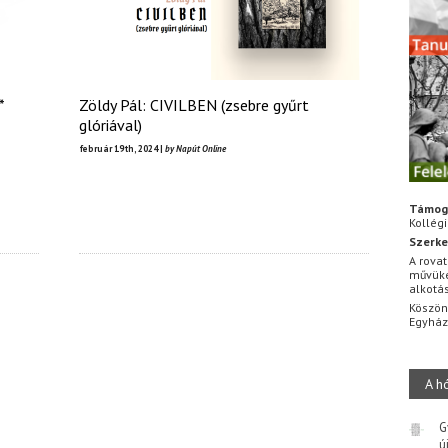
*
Zöldy Pál: CIVILBEN (zsebre gyűrt
glóriával)
február 19th, 2024 |
by Napút Online
Támog
Kollég
Szerke
A rovat
művüke
alkotá
Köszön
Egyhá
A h
G
ú