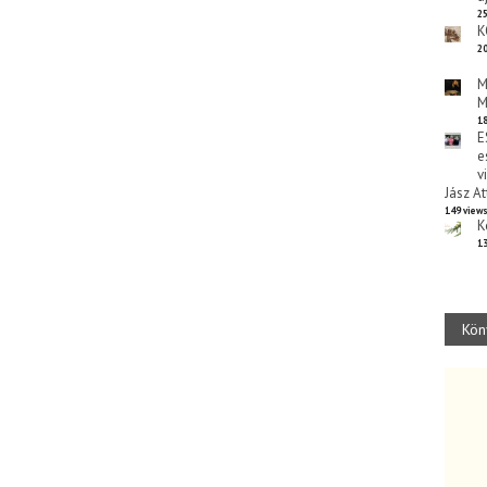
25
K
20
M
M
18
E
e
v
Jász At
149 view
K
13
Kön