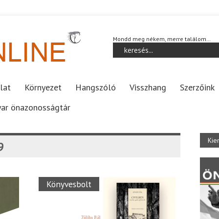
Mondd meg nékem, merre találom…
lat
Környezet
Hangszóló
Visszhang
Szerzőink
ar önazonosságtár
Kie
9
Könyvesbolt