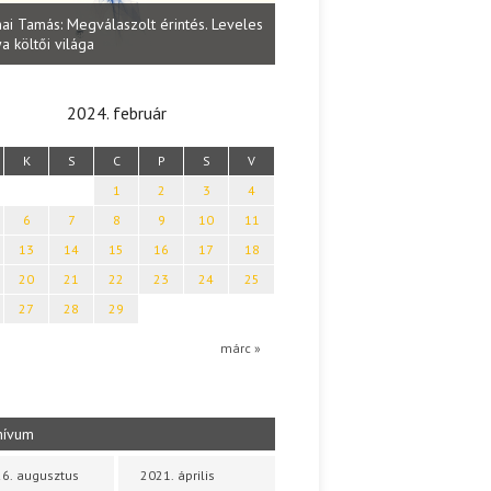
Lakatos Fleisz Katalin: Vasárna
ai Tamás: Megválaszolt érintés. Leveles
Sárszegen
a költői világa
2024. február
K
S
C
P
S
V
1
2
3
4
6
7
8
9
10
11
13
14
15
16
17
18
20
21
22
23
24
25
27
28
29
márc »
hívum
6. augusztus
2021. április