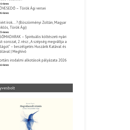
6 views
ÖVESEDŐ – Török Ági versei
6 views
iért írok… ? (Böszörményi Zoltán, Magyar
iklós, Török Ági)
3 views
SŐMADARAK – Spirituális költészeti nyári
st-sorozat, 2. rész: „A szépség megváltja a
ilágot” – beszélgetés Huszárik Katával és
tilával | Meghívó
s
ortárs irodalmi alkotások pályázata 2026
6 views
yvesbolt