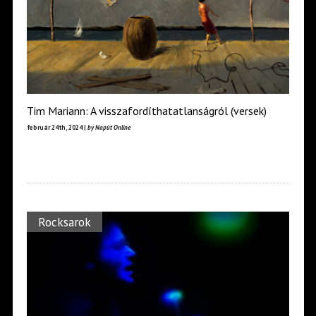
Tim Mariann: A visszafordíthatatlanságról (versek)
február 24th, 2024 |
by Napút Online
Rocksarok