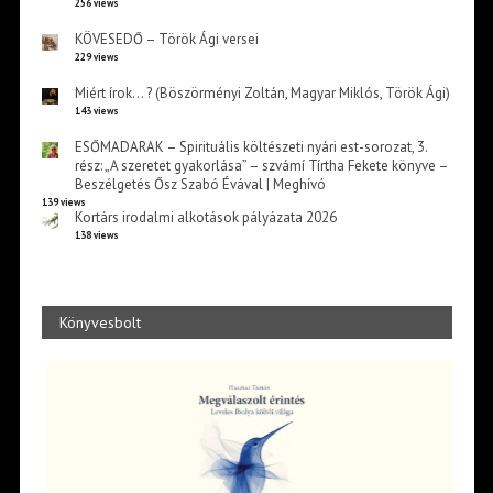
256 views
KÖVESEDŐ – Török Ági versei
229 views
Miért írok… ? (Böszörményi Zoltán, Magyar Miklós, Török Ági)
143 views
ESŐMADARAK – Spirituális költészeti nyári est-sorozat, 3.
rész: „A szeretet gyakorlása” – szvámí Tírtha Fekete könyve –
Beszélgetés Ősz Szabó Évával | Meghívó
139 views
Kortárs irodalmi alkotások pályázata 2026
138 views
Könyvesbolt