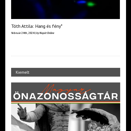
Tóth Attila: Hang és fény*
február 24th, 2024 |
by Napút Online
Kiemelt