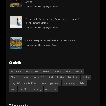
Árpád)
augusztus 9th | by
Napút Online
Fodor Miklós: Árnyvilág felett is áthullámzó,
lélekringató dalok
augusztus 9th | by
Napút Online
Ősz a Hargitán – Pálfi István János versei
augusztus 8th | by
Napút Online
Címkék
asztalfiók
beharangozó
cikkek
cédrus
dráma
esszé
fénykör
haiku
hangszóló
hírek
kritika
körkérdés
levélfa
meghívó
műfordítás
próza
pályázat
tanulmány
tárlat
vers
videók
visszhang
önszócikk
Támogatók