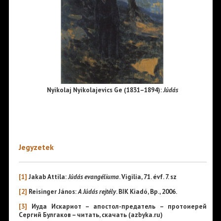
Nyikolaj Nyikolajevics Ge (1831–1894):
Júdás
Jegyzetek
[1]
Jakab Attila:
Júdás evangéliuma
. Vigilia, 71. évf. 7. sz
[2]
Reisinger János:
A Júdás rejtély
. BIK Kiadó, Bp., 2006.
[3]
Иуда Искариот – апостол-предатель – протоиерей
Сергий Булгаков – читать, скачать (azbyka.ru)