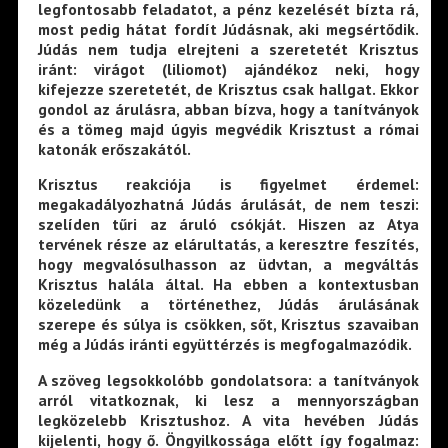
legfontosabb feladatot, a pénz kezelését bízta rá,
most pedig hátat fordít Júdásnak, aki megsértődik.
Júdás nem tudja elrejteni a szeretetét Krisztus
iránt: virágot (liliomot) ajándékoz neki, hogy
kifejezze szeretetét, de Krisztus csak hallgat. Ekkor
gondol az árulásra, abban bízva, hogy a tanítványok
és a tömeg majd úgyis megvédik Krisztust a római
katonák erőszakától.
Krisztus reakciója is figyelmet érdemel:
megakadályozhatná Júdás árulását, de nem teszi:
szelíden tűri az áruló csókját. Hiszen az Atya
tervének része az elárultatás, a keresztre feszítés,
hogy megvalósulhasson az üdvtan, a megváltás
Krisztus halála által. Ha ebben a kontextusban
közeledünk a történethez, Júdás árulásának
szerepe és súlya is csökken, sőt, Krisztus szavaiban
még a Júdás iránti együttérzés is megfogalmazódik.
A szöveg legsokkolóbb gondolatsora: a tanítványok
arról vitatkoznak, ki lesz a mennyországban
legközelebb Krisztushoz. A vita hevében Júdás
kijelenti, hogy ő. Öngyilkossága előtt így fogalmaz: