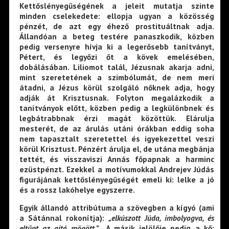
Kettőslényegűségének a jeleit mutatja szinte
minden cselekedete: ellopja ugyan a közösség
pénzét, de azt egy éhező prostituáltnak adja.
Állandóan a beteg testére panaszkodik, közben
pedig versenyre hívja ki a legerősebb tanítványt,
Pétert, és legyőzi őt a kövek emelésében,
dobálásában. Liliomot talál, Jézusnak akarja adni,
mint szeretetének a szimbólumát, de nem meri
átadni, a Jézus körül szolgáló nőknek adja, hogy
adják át Krisztusnak. Folyton megalázkodik a
tanítványok előtt, közben pedig a legkülönbnek és
legbátrabbnak érzi magát közöttük. Elárulja
mesterét, de az árulás utáni órákban eddig soha
nem tapasztalt szeretettel és igyekezettel veszi
körül Krisztust. Pénzért árulja el, de utána megbánja
tettét, és visszaviszi Annás főpapnak a harminc
ezüstpénzt. Ezekkel a motívumokkal Andrejev Júdás
figurájának kettőslényegűségét emeli ki: lelke a jó
és a rossz lakóhelye egyszerre.
Egyik állandó attribútuma a szövegben a kígyó (ami
a Sátánnal rokonítja):
„elkúszott Júda, imbolyogva, és
eltűnt az ajtó mögött.”
A másik jelölője pedig a kő: