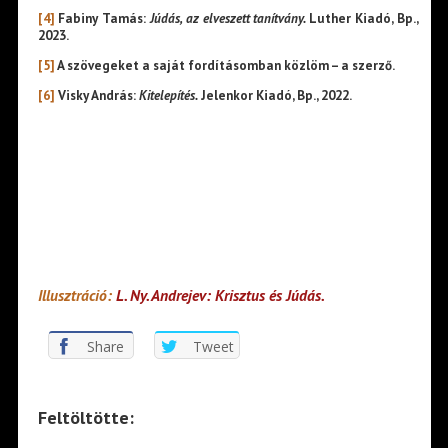
[4]
Fabiny Tamás:
Júdás, az elveszett tanítvány.
Luther Kiadó, Bp.,
2023.
[5]
A szövegeket a saját fordításomban közlöm – a szerző.
[6]
Visky András:
Kitelepítés.
Jelenkor Kiadó, Bp., 2022.
Illusztráció:
L. Ny. Andrejev: Krisztus és Júdás.
Share
Tweet
Feltöltötte: