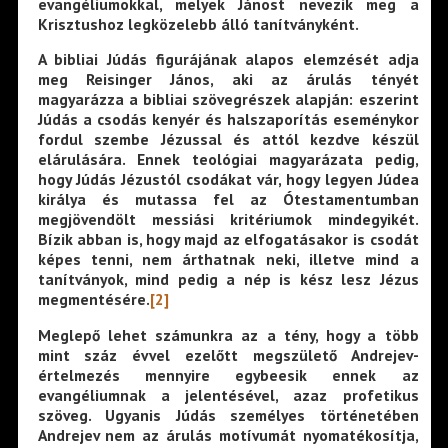
evangéliumokkal, melyek Jánost nevezik meg a
Krisztushoz legközelebb álló tanítványként.
A bibliai Júdás figurájának alapos elemzését adja
meg Reisinger János, aki az árulás tényét
magyarázza a bibliai szövegrészek alapján: eszerint
Júdás a csodás kenyér és halszaporítás eseménykor
fordul szembe Jézussal és attól kezdve készül
elárulására. Ennek teológiai magyarázata pedig,
hogy Júdás Jézustól csodákat vár, hogy legyen Júdea
királya és mutassa fel az Ótestamentumban
megjövendölt messiási kritériumok mindegyikét.
Bízik abban is, hogy majd az elfogatásakor is csodát
képes tenni, nem árthatnak neki, illetve mind a
tanítványok, mind pedig a nép is kész lesz Jézus
megmentésére.
[2]
Meglepő lehet számunkra az a tény, hogy a több
mint száz évvel ezelőtt megszülető Andrejev-
értelmezés mennyire egybeesik ennek az
evangéliumnak a jelentésével, azaz profetikus
szöveg. Ugyanis Júdás személyes történetében
Andrejev nem az árulás motívumát nyomatékosítja,