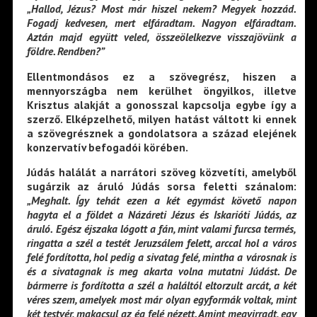
„Hallod, Jézus? Most már hiszel nekem? Megyek hozzád.
Fogadj kedvesen, mert elfáradtam. Nagyon elfáradtam.
Aztán majd együtt veled, összeölelkezve visszajövünk a
földre. Rendben?”
Ellentmondásos ez a szövegrész, hiszen a
mennyországba nem kerülhet öngyilkos, illetve
Krisztus alakját a gonosszal kapcsolja egybe így a
szerző. Elképzelhető, milyen hatást váltott ki ennek
a szövegrésznek a gondolatsora a század elejének
konzervatív befogadói körében.
Júdás halálát a narrátori szöveg közvetíti, amelyből
sugárzik az áruló Júdás sorsa feletti szánalom:
„
Meghalt. Így tehát ezen a két egymást követő napon
hagyta el a földet a Názáreti Jézus és Iskarióti
Júdás, az
áruló.
Egész éjszaka lógott a fán, mint valami furcsa termés,
ringatta a szél a testét Jeruzsálem felett, arccal hol a város
felé fordította, hol pedig a sivatag felé, mintha a városnak is
és a sivatagnak is meg akarta volna mutatni Júdást. De
bármerre is fordította a szél a haláltól eltorzult arcát, a két
véres szem, amelyek most már olyan egyformák voltak, mint
két testvér, makacsul az ég felé nézett. Amint megvirradt, egy