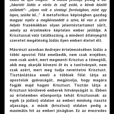
„Iskarióti
Júdás a vörös és csúf zsidó, a kövek között
született”– „olyan volt a sivatagi forróságban, mint egy
lapos, szürke kő…”
A metaforikus képiségben gazdag
magyar nyelv a
megkövesedett a szíve, kő van a szíve
helyén
frazémákban olyan jelentéstartamot sűrít,
amely az érzelmekre képtelen ember jelölője. A
Krisztussal való találkozásig, a mindent átlényegítő
szeretet megéléséig Júdás ilyen emberi életet élt.
Másrészt azonban Andrejev értelmezésében Júdás a
többi apostol fölé emelkedik, nem csak erejében,
nem csak azért, mert megmenti Krisztus a tömegtől,
akik meg akarják kövezni őt és a tanítványait, nem
csak azért, mert meg tudja nevettetni Krisztust.
Tisztánlátása emeli a többiek fölé: látja az
apostolok gyávaságát, megjósolja, hogy magára
fogják majd hagyni Krisztust. Tisztán látja a
Krisztust körülvevő emberek hitványságát is. Ebben
az értelemben ellenpontja tehát Krisztusnak: az
egyik (a júdási) oldalon az emberi minőség riasztó
aljassága, a másik (krisztusi) oldalon pedig a
maximális hit az emberi jóságban. Ez az évezredes