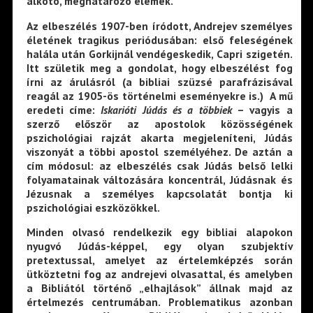
alkotó, meghatározó elemek.
Az elbeszélés 1907-ben íródott, Andrejev személyes
életének tragikus periódusában: első feleségének
halála után Gorkijnál vendégeskedik, Capri szigetén.
Itt születik meg a gondolat, hogy elbeszélést fog
írni az árulásról (a bibliai szüzsé parafrázisával
reagál az 1905-ös történelmi eseményekre is.) A mű
eredeti címe:
Iskarióti
Júdás és a többiek
­­ – vagyis a
szerző először az apostolok közösségének
pszichológiai rajzát akarta megjeleníteni, Júdás
viszonyát a többi apostol személyéhez. De aztán a
cím módosul: az elbeszélés csak Júdás belső lelki
folyamatainak változására koncentrál, Júdásnak és
Jézusnak a személyes kapcsolatát bontja ki
pszichológiai eszközökkel.
Minden olvasó rendelkezik egy bibliai alapokon
nyugvó Júdás-képpel, egy olyan szubjektív
pretextussal, amelyet az értelemképzés során
ütköztetni fog az andrejevi olvasattal, és amelyben
a Bibliától történő „elhajlások” állnak majd az
értelmezés centrumában. Problematikus azonban