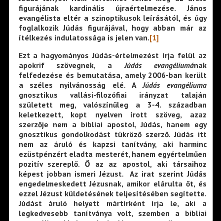
figurájának kardinális újraértelmezése. János
evangélista eltér a szinoptikusok leírásától, és úgy
foglalkozik Júdás figurájával, hogy abban már az
ítélkezés indulatossága is jelen van.
[1]
Ezt a hagyományos Júdás-értelmezést írja felül az
apokrif szövegnek, a
Júdás evangéliumá
nak
felfedezése és bemutatása, amely 2006-ban került
a széles nyilvánosság elé. A
Júdás evangéliuma
gnosztikus vallási-filozófiai irányzat talaján
született meg, valószínűleg a 3-4. században
keletkezett, kopt nyelven írott szöveg, azaz
szerzője nem a bibliai apostol, Júdás, hanem egy
gnosztikus gondolkodást tükröző szerző. Júdás itt
nem az áruló és kapzsi tanítvány, aki harminc
ezüstpénzért eladta mesterét, hanem egyértelműen
pozitív szereplő. Ő az az apostol, aki társaihoz
képest jobban ismeri Jézust. Az irat szerint Júdás
engedelmeskedett Jézusnak, amikor elárulta őt, és
ezzel Jézust küldetésének teljesítésében segítette.
Júdást áruló helyett mártírként írja le, aki a
legkedvesebb tanítványa volt, szemben a bibliai