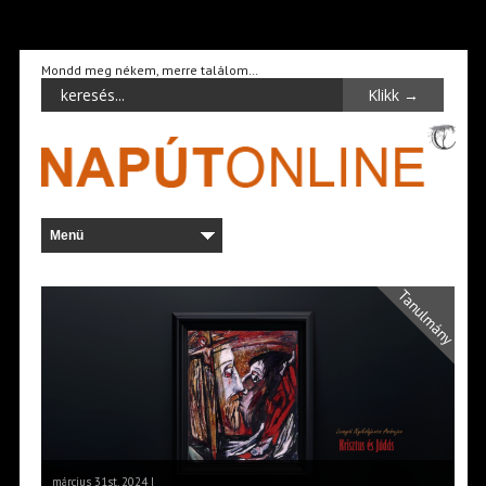
Mondd meg nékem, merre találom…
Tanulmány
március 31st, 2024 |