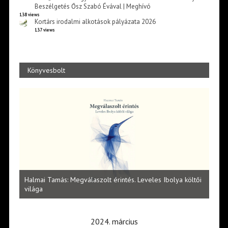
Beszélgetés Ősz Szabó Évával | Meghívó
138 views
Kortárs irodalmi alkotások pályázata 2026
137 views
Könyvesbolt
Vité
ltői
irod
Lakatos Fleisz Katalin: Vasárnap délután Sárszegen
erej
2024. március