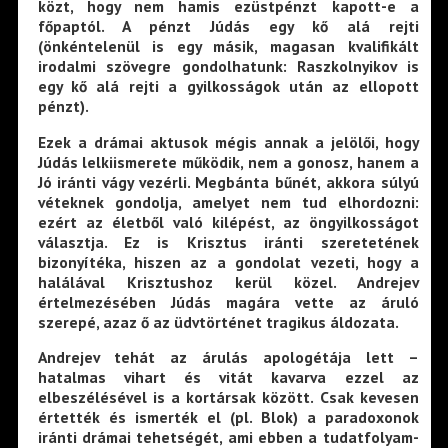
közt, hogy nem hamis ezüstpénzt kapott-e a
főpaptól. A pénzt Júdás egy kő alá rejti
(önkéntelenül is egy másik, magasan kvalifikált
irodalmi szövegre gondolhatunk: Raszkolnyikov is
egy kő alá rejti a gyilkosságok után az ellopott
pénzt).
Ezek a drámai aktusok mégis annak a jelölői, hogy
Júdás lelkiismerete működik, nem a gonosz, hanem a
Jó iránti vágy vezérli. Megbánta bűnét, akkora súlyú
véteknek gondolja, amelyet nem tud elhordozni:
ezért az életből való kilépést, az öngyilkosságot
választja. Ez is Krisztus iránti szeretetének
bizonyítéka, hiszen az a gondolat vezeti, hogy a
halálával Krisztushoz kerül közel. Andrejev
értelmezésében Júdás magára vette az áruló
szerepé, azaz ő az üdvtörténet tragikus áldozata.
Andrejev tehát az árulás apologétája lett –
hatalmas vihart és vitát kavarva ezzel az
elbeszélésével is a kortársak között. Csak kevesen
értették és ismerték el (pl. Blok) a paradoxonok
iránti drámai tehetségét, ami ebben a tudatfolyam-