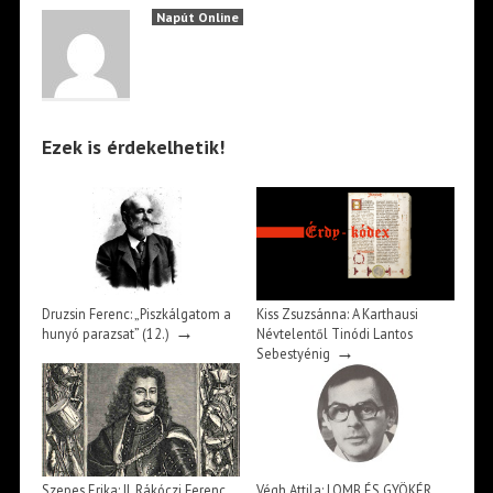
Napút Online
Ezek is érdekelhetik!
Druzsin Ferenc: „Piszkálgatom a
Kiss Zsuzsánna: A Karthausi
→
hunyó parazsat” (12.)
Névtelentől Tinódi Lantos
→
Sebestyénig
Szepes Erika: II. Rákóczi Ferenc
Végh Attila: LOMB ÉS GYÖKÉR