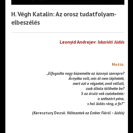
H. Végh Katalin: Az orosz tudatfolyam-
elbeszélés
Leonyid Andrejev:
Iskarióti Júdás
Mottó:
„Elfogadta vagy kiszemelte az iszonyú szerepre?
Árnyéka volt, min át nem léphetett,
mert azt a végzetet, amit vállalt,
csak általa tölthette be?
S az áruló vak cselekedete:
a szétszórt pénz,
s hol Júdás ráng, a fa?”
(Keresztury Dezső:
Változatok az Ember Fiáról – Júdás)