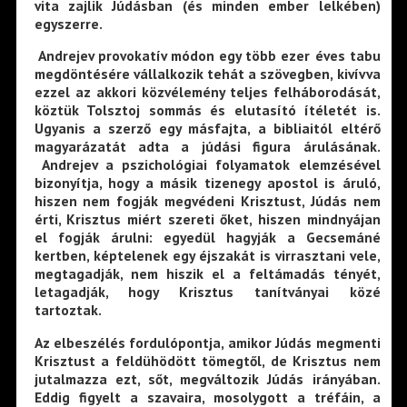
vita zajlik Júdásban (és minden ember lelkében)
egyszerre.
Andrejev provokatív módon egy több ezer éves tabu
megdöntésére vállalkozik tehát a szövegben, kivívva
ezzel az akkori közvélemény teljes felháborodását,
köztük Tolsztoj sommás és elutasító ítéletét is.
Ugyanis a szerző egy másfajta, a bibliaitól eltérő
magyarázatát adta a júdási figura árulásának.
Andrejev a pszichológiai folyamatok elemzésével
bizonyítja, hogy a másik tizenegy apostol is áruló,
hiszen nem fogják megvédeni Krisztust, Júdás nem
érti, Krisztus miért szereti őket, hiszen mindnyájan
el fogják árulni: egyedül hagyják a Gecsemáné
kertben, képtelenek egy éjszakát is virrasztani vele,
megtagadják, nem hiszik el a feltámadás tényét,
letagadják, hogy Krisztus tanítványai közé
tartoztak.
Az elbeszélés fordulópontja, amikor Júdás megmenti
Krisztust a feldühödött tömegtől, de Krisztus nem
jutalmazza ezt, sőt, megváltozik Júdás irányában.
Eddig figyelt a szavaira, mosolygott a tréfáin, a