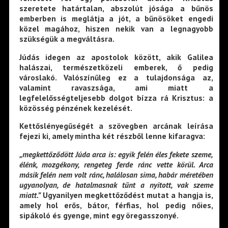
szeretete határtalan, abszolút jósága a bűnös
emberben is meglátja a jót, a bűnösöket engedi
közel magához, hiszen nekik van a legnagyobb
szükségük a megváltásra.
Júdás idegen az apostolok között, akik Galilea
halászai, természetközeli emberek, ő pedig
városlakó. Valószínűleg ez a tulajdonsága az,
valamint ravaszsága, ami miatt a
legfelelősségteljesebb dolgot bízza rá Krisztus: a
közösség pénzének kezelését.
Kettőslényegűségét a szövegben arcának leírása
fejezi ki, amely mintha két részből lenne kifaragva:
„megkettőződött Júda arca is: egyik felén éles fekete szeme,
élénk, mozgékony, rengeteg ferde ránc vette körül. Arca
másik felén nem volt ránc, halálosan sima, habár méretében
ugyanolyan, de hatalmasnak tűnt a nyitott, vak szeme
miatt.”
Ugyanilyen megkettőződést mutat a hangja is,
amely hol erős, bátor, férfias, hol pedig nőies,
sipákoló és gyenge, mint egy öregasszonyé.