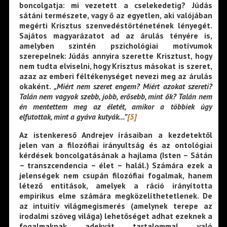
boncolgatja: mi vezetett a cselekedetig? Júdás
sátáni természete, vagy ő az egyetlen, aki valójában
megérti Krisztus szenvedéstörténetének lényegét.
Sajátos magyarázatot ad az árulás tényére is,
amelyben szintén pszichológiai motívumok
szerepelnek: Júdás annyira szerette Krisztust, hogy
nem tudta elviselni, hogy Krisztus másokat is szeret,
azaz az emberi féltékenységet nevezi meg az árulás
okaként.
„Miért nem szeret engem? Miért azokat szereti?
Talán nem vagyok szebb, jobb, erősebb, mint ők? Talán nem
én mentettem meg az életét, amikor a többiek úgy
elfutottak, mint a gyáva kutyák…”
[5]
Az istenkereső Andrejev írásaiban a kezdetektől
jelen van a filozófiai irányultság és az ontológiai
kérdések boncolgatásának a hajlama (Isten – Sátán
– transzcendencia – élet – halál.) Számára ezek a
jelenségek nem csupán filozófiai fogalmak, hanem
létező entitások, amelyek a ráció irányította
empirikus elme számára megközelíthetetlenek. De
az intuitív világmegismerés (amelynek terepe az
irodalmi szöveg világa) lehetőséget adhat ezeknek a
fogalmaknak adekvát tartalommal való