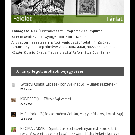
Támogató:
NKA Összművészeti Programok Kollégiuma
Szerkesztő:
Szondi György, Toót-Holló Tamás
A rovat természetesen nyitott: várjuk szépirodalmi művüket,
tanulmányukat, képzőművészeti alkotásukat, hozzászólásukat.
Köszönjük a fotókat a Magyarországi Református Egyháznak
A hónap legolvasottabb bejegyzései
Györgyi Csaba: Lépések könyve (napló) – újabb részletek*
256 views
KÖVESEDŐ – Török Ági versei
227 views
Miért írok… ? (Böszörményi Zoltán, Magyar Miklós, Török Ági)
156 views
ESŐMADARAK – Spirituális költészeti nyári est-sorozat, 3.
rész: „A szeretet gyakorlása” – szvámí Tírtha Fekete könyve –