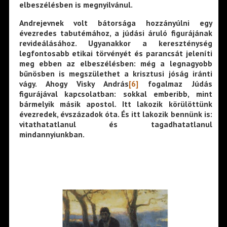
elbeszélésben is megnyilvánul.
Andrejevnek volt bátorsága hozzányúlni egy
évezredes tabutémához, a júdási áruló figurájának
revideálásához. Ugyanakkor a kereszténység
legfontosabb etikai törvényét és parancsát jeleníti
meg ebben az elbeszélésben: még a legnagyobb
bűnösben is megszülethet a krisztusi jóság iránti
vágy. Ahogy Visky András
[6]
fogalmaz Júdás
figurájával kapcsolatban: sokkal emberibb, mint
bármelyik másik apostol. Itt lakozik körülöttünk
évezredek, évszázadok óta. És itt lakozik bennünk is:
vitathatatlanul és tagadhatatlanul
mindannyiunkban.