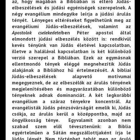
az, hogy magában a Bibliában is eltérő Júdás-
elbeszélések és júdási egyéniségek szerepelnek. A
négy evangélium mindegyike leírja a júdási árulás
tényét. Lényeges eltéréseket figyelhetünk meg az
evangéliumi Júdás-elbeszélések, valamint az
Apostolok cselekedetei
ben Péter apostol által
elmondott júdási elbeszélés között is: rendkívül
kevés tényünk van Júdás életével kapcsolatban,
illetve a halálával kapcsolatban is két különböző
verzió szerepel a Bibliában. Ezek az egymásnak
ellentmondó tények eléggé megnehezítik Júdás
alakjának a Bibliához hű értelmezését. A bibliai
Júdás-elbeszélések alapvető motívumai
megegyeznek, de az elbeszélők az árulás tényének
megjelenítésében és magyarázatában különböző
tényeknek adnak dominanciát. A két legkorábbi
evangélium a száraz tényekre koncentrál. Az
evangélisták Júdás pénzsóvárságát emelik ki, Júdás
csókja, az árulás kerül a középpontba, majd az
öngyilkosság ténye. Egyvalamit azonban nem
szabad szem elől tévesztenünk: a Biblia
egyértelműen a Sátán megszállottjaként írja le
Júdás lényét. Nem történhet tehát meg az áruló