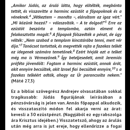
„Amikor Júdás, az áruló látta, hogy elítélték, megbánta
tettét, és visszavitte a harminc ezüstöt a főpapoknak és a
4
véneknek.
„Vétkeztem – mondta –, elárultam az igaz vért.”
5
„Mi közünk hozzá? – válaszolták. – A te dolgod!”
Erre az
ezüstöt beszórta a templomba, aztán elment és
6
felakasztotta magát.
A főpapok fölszedték a pénzt, de úgy
vélték: „Nem szabad a templom kincstárába tenni, mert vér
7
díja.”
Tanácsot tartottak, és megvették rajta a fazekas telkét
8
az idegenek számára temetőnek.
Ezért hívják azt a telket
9
még ma is Vérmezőnek.
Így beteljesedett, amit Jeremiás
próféta jövendölt: Fogtam a harminc ezüstöt, annak árát,
10
akit ennyire becsültek, akit Izrael fiai becsültek ennyire,
s a
fazekas telkéért adták, ahogy az Úr parancsolta nekem.”
(Máté 27,3)
Ez a bibliai szövegrész Andrejev olvasatában sokkal
tragikusabb: Júdás figurájának leírásában a
pénzsóvárság is jelen van. Annás főpappal alkudozik,
és visszataszító módon fel akarja verni az árat:
kevesli a 30 ezüstpénzt. (Nagyjából ez egy rabszolga
ára Krisztus idejében.) Visszatetsző, ahogy az árulás
után még arra is jut ereje, hogy ellenőrizze a fogai