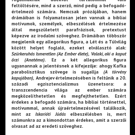
feltöltésére, mind a szerző, mind pedig a befogadó-
értelmező számára. Nemcsak prózájában, hanem
drámáiban is folyamatosan jelen vannak a bibliai
motívumok, személyek, elbeszélések értelmezése
által megszületett parafrázisok, pretextust
képezve az irodalmi szöveghez. Drámáiban többször
megjelenik egy allegorikus figura, a Lét és a Túlvilág
között helyet foglaló, ezeket elválasztó alak:
Szürkeruhás Ismeretlen
(Az Ember
élete),
Valaki, aki a kaput
őrzi (Anatéma).
Ez a két allegorikus figura
ugyanannak a jelentésnek a kifejezője: ahogy Kafka
parabolisztikus szövege is sugallja
(A törvény
kapujában),
Andrejev értelmezésében is feltűnik a 20.
századi egzisztencializmus üzenetsora: a
transzcendencia világa az ember számára
megközelíthetetlen és megfejthetetlen. Ezért
érdekes a befogadó számára, ha bibliai történettel,
motívummal, annak újraértelmezésével találkozik,
mint az
Iskarióti
Júdás
elbeszélésben is, mert
számunkra az a kimondottan érdekes, amit a szerzői
olvasat ad az eredeti szöveghez.