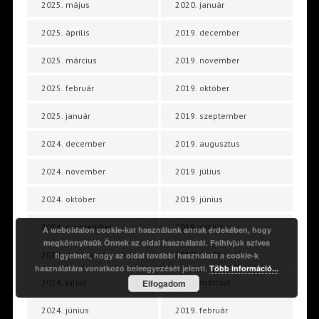
2025. május
2020. január
2025. április
2019. december
2025. március
2019. november
2025. február
2019. október
2025. január
2019. szeptember
2024. december
2019. augusztus
2024. november
2019. július
2024. október
2019. június
2024. szeptember
2019. május
A weboldalon cookie-kat használunk annak érdekében, hogy
megkönnyítsük Önnek az oldal használatát. Felhívjuk szíves
2024. augusztus
2019. április
figyelmét, hogy az oldal további használata a cookie-k
használatára vonatkozó beleegyezését jelenti.
Több információ...
Elfogadom
2024. július
2019. március
2024. június
2019. február