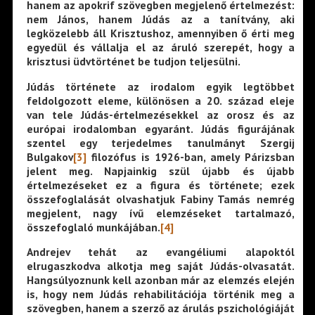
hanem az apokrif szövegben megjelenő értelmezést:
nem János, hanem Júdás az a tanítvány, aki
legközelebb áll Krisztushoz, amennyiben ő érti meg
egyedül és vállalja el az áruló szerepét, hogy a
krisztusi üdvtörténet be tudjon teljesülni.
Júdás története az irodalom egyik legtöbbet
feldolgozott eleme, különösen a 20. század eleje
van tele Júdás-értelmezésekkel az orosz és az
európai irodalomban egyaránt. Júdás figurájának
szentel egy terjedelmes tanulmányt Szergij
Bulgakov
[3]
filozófus is 1926-ban, amely Párizsban
jelent meg. Napjainkig szül újabb és újabb
értelmezéseket ez a figura és története; ezek
összefoglalását olvashatjuk Fabiny Tamás nemrég
megjelent, nagy ívű elemzéseket tartalmazó,
összefoglaló munkájában.
[4]
Andrejev tehát az evangéliumi alapoktól
elrugaszkodva alkotja meg saját Júdás-olvasatát.
Hangsúlyoznunk kell azonban már az elemzés elején
is, hogy nem Júdás rehabilitációja történik meg a
szövegben, hanem a szerző az árulás pszichológiáját