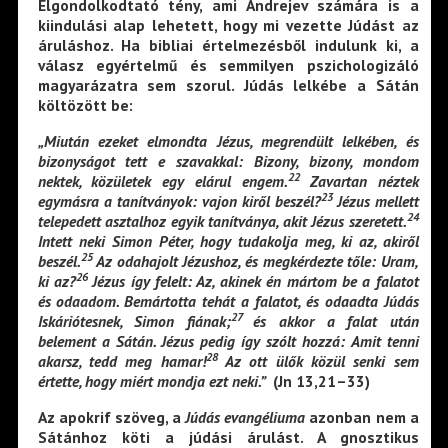
Elgondolkodtató tény, ami Andrejev számára is a
kiindulási alap lehetett, hogy mi vezette Júdást az
áruláshoz. Ha bibliai értelmezésből indulunk ki, a
válasz egyértelmű és semmilyen pszichologizáló
magyarázatra sem szorul. Júdás lelkébe a Sátán
költözött be:
„
Miután ezeket elmondta Jézus, megrendült lelkében, és
bizonyságot tett e szavakkal: Bizony, bizony, mondom
22
nektek, közületek egy elárul engem.
Zavartan néztek
23
egymásra a tanítványok: vajon kiről beszél?
Jézus mellett
24
telepedett asztalhoz egyik tanítványa, akit Jézus szeretett.
Intett neki Simon Péter, hogy tudakolja meg, ki az, akiről
25
beszél.
Az odahajolt Jézushoz, és megkérdezte tőle: Uram,
26
ki az?
Jézus így felelt: Az, akinek én mártom be a falatot
és odaadom. Bemártotta tehát a falatot, és odaadta Júdás
27
Iskáriótesnek, Simon fiának;
és akkor a
falat után
belement a Sátán
. Jézus pedig így szólt hozzá: Amit tenni
28
akarsz, tedd meg hamar!
Az ott ülők közül senki sem
értette, hogy miért mondja ezt neki.”
(Jn 13,21–33)
Az apokrif szöveg, a
Júdás evangéliuma
azonban nem a
Sátánhoz köti a júdási árulást. A gnosztikus