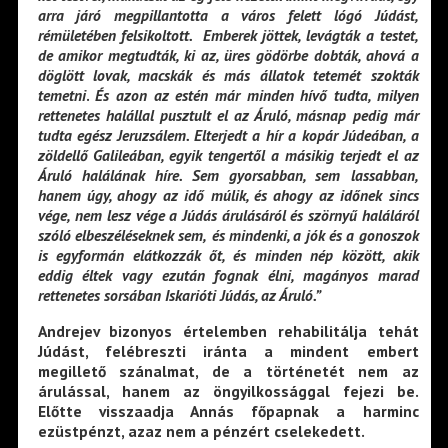
arra járó megpillantotta a város felett lógó Júdást,
rémületében felsikoltott.
Emberek jöttek, levágták a testet,
de amikor megtudták, ki az, üres gödörbe dobták, ahová a
döglött lovak, macskák és más állatok tetemét szokták
temetni
.
És azon az estén már minden hívő tudta, milyen
rettenetes halállal pusztult el az Áruló, másnap pedig már
tudta egész Jeruzsálem. Elterjedt a hír a kopár Júdeában, a
zöldellő Galileában, egyik tengertől a másikig terjedt el az
Áruló halálának híre. Sem gyorsabban, sem lassabban,
hanem úgy, ahogy az idő múlik, és ahogy az időnek sincs
vége,
nem lesz vége a Júdás árulásáról és szörnyű haláláról
szóló elbeszéléseknek sem,
és mindenki, a jók és a gonoszok
is egyformán elátkozzák őt, és minden nép között, akik
eddig éltek vagy ezután fognak élni, magányos marad
rettenetes sorsában Iskarióti
Júdás, az Áruló.”
Andrejev bizonyos értelemben rehabilitálja tehát
Júdást, felébreszti iránta a mindent embert
megillető szánalmat, de a történetét nem az
árulással, hanem az öngyilkossággal fejezi be.
Előtte visszaadja Annás főpapnak a harminc
ezüstpénzt, azaz nem a pénzért cselekedett.