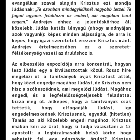
evangélium szavai alapján Krisztus ezt mondja
Júdásnak:
„Te azonban mindegyiküknél nagyobb leszel. Te
fogod ugyanis feláldozni az embert, aki magában hord
engem.”
Andrejev ehhez a jelentéskörhöz áll
közelebb. Júdás kettős lényegű (ahogy mindnyájan
azok vagyunk): képes minden aljasságra, de arra is
képes, hogy igazi szeretetet érezzen Krisztus iránt.
Andrejev értelmezésében ez a szeretet-
féltékenység vezeti az áruláshoz is.
Az elbeszélés expozíciója arra koncentrál, hogyan
lesz Júdás egy a kiválasztottak közül. Rossz híre
megelőzi őt, a tanítványok óvják Krisztust attól,
hogy közel engedje magához Júdást, de Krisztus nem
hisz a szóbeszédnek, ami megelőzi Júdást. Magához
engedi, és a legfelelősségteljesebb feladattal
bízza meg őt. Jelképes, hogy a tanítványok csak
tettetik, hogy elfogadják Júdást, így
engedelmeskednek Krisztusnak, egyedül (hitetlen)
Tamás az, aki közelebb engedi magához. Krisztus
imában kéri az Urat, hogy ki tudja választani a 12
apostolt: a legbizalmasabb belső körbe hogy
vehetett fel egy pénzsóvár árulót? Krisztus