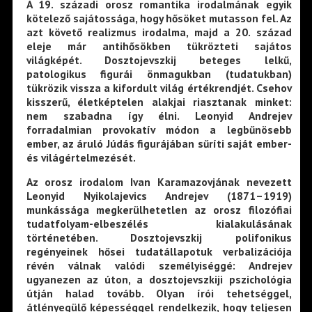
A 19. századi orosz romantika irodalmának egyik
kötelező sajátossága, hogy hősöket mutasson fel. Az
azt követő realizmus irodalma, majd a 20. század
eleje már antihősökben tükrözteti sajátos
világképét. Dosztojevszkij beteges lelkű,
patologikus figurái önmagukban (tudatukban)
tükrözik vissza a kifordult világ értékrendjét. Csehov
kisszerű, életképtelen alakjai riasztanak minket:
nem szabadna így élni. Leonyid Andrejev
forradalmian provokatív módon a legbűnösebb
ember, az áruló Júdás figurájában sűríti saját ember-
és világértelmezését.
Az orosz irodalom Ivan Karamazovjának nevezett
Leonyid Nyikolajevics Andrejev (1871–1919)
munkássága megkerülhetetlen az orosz filozófiai
tudatfolyam-elbeszélés kialakulásának
történetében. Dosztojevszkij polifonikus
regényeinek hősei tudatállapotuk verbalizációja
révén válnak valódi személyiséggé: Andrejev
ugyanezen az úton, a dosztojevszkiji pszichológia
útján halad tovább. Olyan írói tehetséggel,
átlényegülő képességgel rendelkezik, hogy teljesen