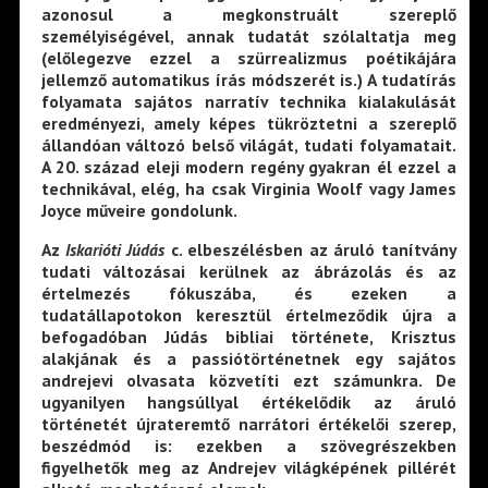
azonosul a megkonstruált szereplő
személyiségével, annak tudatát szólaltatja meg
(előlegezve ezzel a szürrealizmus poétikájára
jellemző automatikus írás módszerét is.) A tudatírás
folyamata sajátos narratív technika kialakulását
eredményezi, amely képes tükröztetni a szereplő
állandóan változó belső világát, tudati folyamatait.
A 20. század eleji modern regény gyakran él ezzel a
technikával, elég, ha csak Virginia Woolf vagy James
Joyce műveire gondolunk.
Az
Iskarióti
Júdás
c. elbeszélésben az áruló tanítvány
tudati változásai kerülnek az ábrázolás és az
értelmezés fókuszába, és ezeken a
tudatállapotokon keresztül értelmeződik újra a
befogadóban Júdás bibliai története, Krisztus
alakjának és a passiótörténetnek egy sajátos
andrejevi olvasata közvetíti ezt számunkra. De
ugyanilyen hangsúllyal értékelődik az áruló
történetét újrateremtő narrátori értékelői szerep,
beszédmód is: ezekben a szövegrészekben
figyelhetők meg az Andrejev világképének pillérét