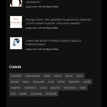
„álompárok”
augusztus 7th | by
Napút Online
Pozsgai Zsolt: 1952 (játékfilm forgatókönyv Jókai Mór
„A jövő század regénye” című műve alapján)
augusztus 7th | by
Napút Online
CHRISTINA ROSETTI VERSEI KÁNTÁS BALÁZS
FORDÍTÁSÁBAN
augusztus 6th | by
Napút Online
Címkék
asztalfiók
beharangozó
cikkek
cédrus
dráma
esszé
fénykör
haiku
hangszóló
hírek
kritika
körkérdés
levélfa
meghívó
műfordítás
próza
pályázat
tanulmány
tárlat
vers
videók
visszhang
önszócikk