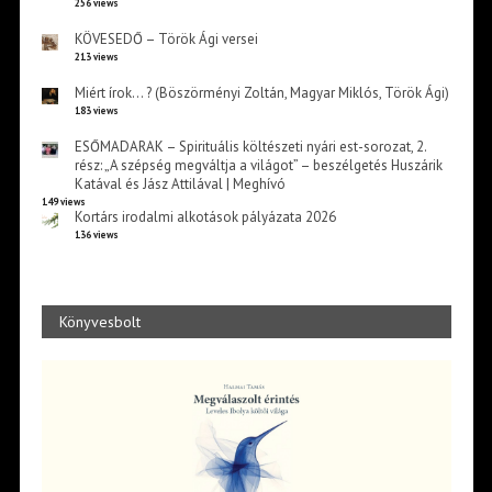
256 views
KÖVESEDŐ – Török Ági versei
213 views
Miért írok… ? (Böszörményi Zoltán, Magyar Miklós, Török Ági)
183 views
ESŐMADARAK – Spirituális költészeti nyári est-sorozat, 2.
rész: „A szépség megváltja a világot” – beszélgetés Huszárik
Katával és Jász Attilával | Meghívó
149 views
Kortárs irodalmi alkotások pályázata 2026
136 views
Könyvesbolt