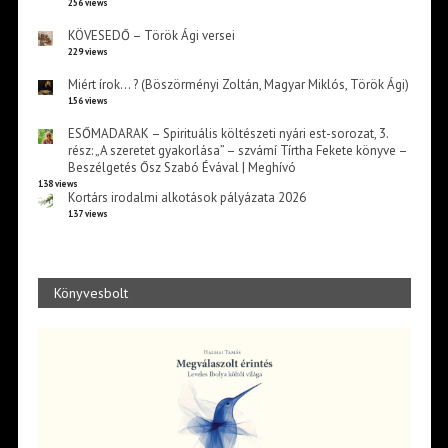
256 views
KÖVESEDŐ – Török Ági versei
229 views
Miért írok… ? (Böszörményi Zoltán, Magyar Miklós, Török Ági)
156 views
ESŐMADARAK – Spirituális költészeti nyári est-sorozat, 3.
rész: „A szeretet gyakorlása” – szvámí Tírtha Fekete könyve –
Beszélgetés Ősz Szabó Évával | Meghívó
138 views
Kortárs irodalmi alkotások pályázata 2026
137 views
Könyvesbolt