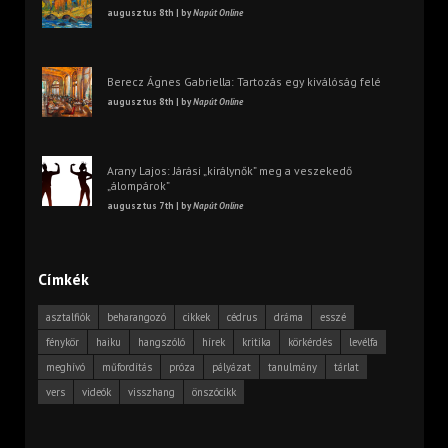
augusztus 8th | by
Napút Online
Berecz Ágnes Gabriella: Tartozás egy kiválóság felé
augusztus 8th | by
Napút Online
Arany Lajos: Járási „királynők” meg a veszekedő
„álompárok”
augusztus 7th | by
Napút Online
Címkék
asztalfiók
beharangozó
cikkek
cédrus
dráma
esszé
fénykör
haiku
hangszóló
hírek
kritika
körkérdés
levélfa
meghívó
műfordítás
próza
pályázat
tanulmány
tárlat
vers
videók
visszhang
önszócikk