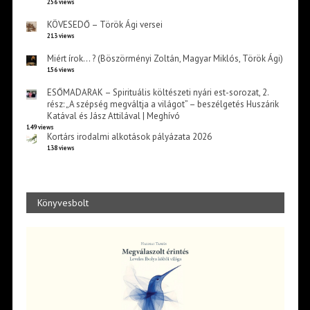
256 views
KÖVESEDŐ – Török Ági versei
213 views
Miért írok… ? (Böszörményi Zoltán, Magyar Miklós, Török Ági)
156 views
ESŐMADARAK – Spirituális költészeti nyári est-sorozat, 2.
rész: „A szépség megváltja a világot” – beszélgetés Huszárik
Katával és Jász Attilával | Meghívó
149 views
Kortárs irodalmi alkotások pályázata 2026
138 views
Könyvesbolt