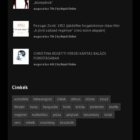
„álompárok”
augusztus 7th | by
Napút Online
Pozsgai Zsolt: 1952 (játékfilm forgatókönyv Jókai Mór
„A jövő század regénye” című műve alapján)
augusztus 7th | by
Napút Online
CHRISTINA ROSETTI VERSEI KÁNTÁS BALÁZS
FORDÍTÁSÁBAN
augusztus 6th | by
Napút Online
Címkék
asztalfiók
beharangozó
cikkek
cédrus
dráma
esszé
fénykör
haiku
hangszóló
hírek
kritika
körkérdés
levélfa
meghívó
műfordítás
próza
pályázat
tanulmány
tárlat
vers
videók
visszhang
önszócikk