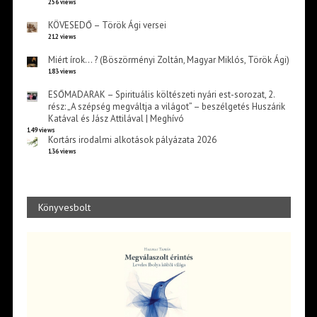
256 views
KÖVESEDŐ – Török Ági versei
212 views
Miért írok… ? (Böszörményi Zoltán, Magyar Miklós, Török Ági)
183 views
ESŐMADARAK – Spirituális költészeti nyári est-sorozat, 2.
rész: „A szépség megváltja a világot” – beszélgetés Huszárik
Katával és Jász Attilával | Meghívó
149 views
Kortárs irodalmi alkotások pályázata 2026
136 views
Könyvesbolt