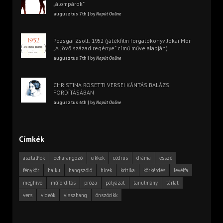
„álompárok”
augusztus 7th | by
Napút Online
Pozsgai Zsolt: 1952 (játékfilm forgatókönyv Jókai Mór
„A jövő század regénye” című műve alapján)
augusztus 7th | by
Napút Online
CHRISTINA ROSETTI VERSEI KÁNTÁS BALÁZS
FORDÍTÁSÁBAN
augusztus 6th | by
Napút Online
Címkék
asztalfiók
beharangozó
cikkek
cédrus
dráma
esszé
fénykör
haiku
hangszóló
hírek
kritika
körkérdés
levélfa
meghívó
műfordítás
próza
pályázat
tanulmány
tárlat
vers
videók
visszhang
önszócikk