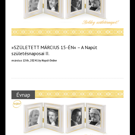
»SZÜLETETT MÁRCIUS 15-ÉN« – A Napút
születésnaposai II.
március 15th, 2024 |
by Napút Online
Évnap