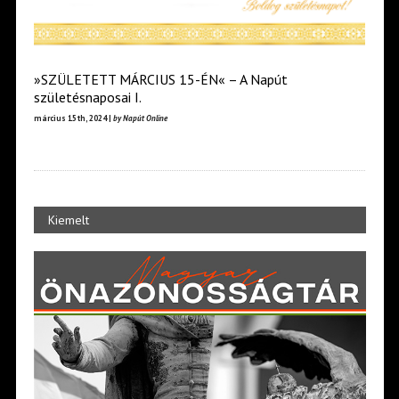
»SZÜLETETT MÁRCIUS 15-ÉN« – A Napút
születésnaposai I.
március 15th, 2024 |
by Napút Online
Kiemelt