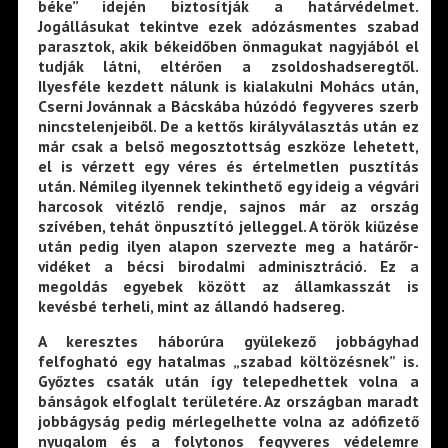
béke” idején biztosítják a határvédelmet.
Jogállásukat tekintve ezek adózásmentes szabad
parasztok, akik békeidőben önmagukat nagyjából el
tudják látni, eltérően a zsoldoshadseregtől.
Ilyesféle kezdett nálunk is kialakulni Mohács után,
Cserni Jovánnak a Bácskába húzódó fegyveres szerb
nincstelenjeiből. De a kettős királyválasztás után ez
már csak a belső megosztottság eszköze lehetett,
el is vérzett egy véres és értelmetlen pusztítás
után. Némileg ilyennek tekinthető egy ideig a végvári
harcosok vitézlő rendje, sajnos már az ország
szívében, tehát önpusztító jelleggel. A török kiűzése
után pedig ilyen alapon szervezte meg a határőr-
vidéket a bécsi birodalmi adminisztráció. Ez a
megoldás egyebek között az államkasszát is
kevésbé terheli, mint az állandó hadsereg.
A keresztes háborúra gyülekező jobbágyhad
felfogható egy hatalmas „szabad költözésnek” is.
Győztes csaták után így telepedhettek volna a
bánságok elfoglalt területére. Az országban maradt
jobbágyság pedig mérlegelhette volna az adófizető
nyugalom és a folytonos fegyveres védelemre