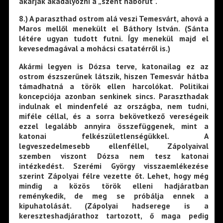
akarják akadályozni a „szent háborút”.
8
.) A paraszthad ostrom alá veszi Temesvárt, ahová a
Maros mellől menekült el Báthory István. (Sánta
létére ugyan tudott futni. Így menekül majd el
kevesedmagával a mohácsi csatatérről is.)
Akármi legyen is Dózsa terve, katonailag ez az
ostrom észszerűnek látszik, hiszen Temesvár hátba
támadhatná a török ellen harcolókat. Politikai
koncepciója azonban senkinek sincs. Paraszthadak
indulnak el mindenfelé az országba, nem tudni,
miféle céllal, és a sorra bekövetkező vereségeik
ezzel legalább annyira összefüggenek, mint a
katonai felkészületlenségükkel. A
legveszedelmesebb ellenféllel, Zápolyaival
szemben viszont Dózsa nem tesz katonai
intézkedést. Szerémi György visszaemlékezése
szerint Zápolyai félre vezette őt. Lehet, hogy még
mindig a közös török elleni hadjáratban
reménykedik, de meg se próbálja ennek a
kipuhatolását. (Zápolyai hadserege is a
kereszteshadjárathoz tartozott, ő maga pedig