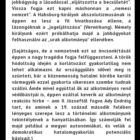
jobbágyság a lázadással „eljátszotta a becsületét”.
Vissza fogja ezt kapni máshonnan a „nemesi
nemzet”. A Habsburg-királyok abszolutizmusának is
éppen ez lesz a fő hivatkozása ellene, a
lázongóknak a „jogeljátszása” (Verwirkung). Némely
királyunk ezért próbálhatja majd a jobbágyokat
felhasználni az „urak alkotmánya” ellenében.
(Sajátságos, de a nemzetnek ezt az öncsonkítását
éppen a nagy tragédia fogja felfüggeszteni. A török
hódoltság idején a korlátozást gyakorlatilag nem
lehet alkalmazni. Az országgyűlés idővel meg is
szünteti, bár a köznemesség hatalmi körébe került
vármegyék ezzel gyakorta sikeresen szembe tudnak
szállni. Ámde mivel egyúttal ők az alkotmányos rend
védőbástyái is, éppen ezáltal keverik az alkotmányt
reakciós hírbe – ami II. Józseftől fogva Ady Endréig
tart, és aminek a 19. század második felében
lényeges szerepe lesz a történelmi alkotmányunk
tekintélyének a hanyatlásában. Így számolják fel
majd például a megyei autonómiákat, és velük a
demokratikus hatalomgyakorlás potenciális
bázisait.)