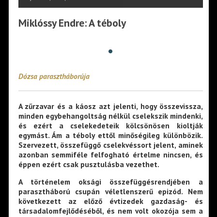
Miklóssy Endre: A téboly
•
Dózsa parasztháborúja
A zűrzavar és a káosz azt jelenti, hogy összevissza,
minden egybehangoltság nélkül cselekszik mindenki,
és ezért a cselekedeteik kölcsönösen kioltják
egymást. Ám a téboly ettől minőségileg különbözik.
Szervezett, összefüggő cselekvéssort jelent, aminek
azonban semmiféle felfogható értelme nincsen, és
éppen ezért csak pusztulásba vezethet.
A történelem oksági összefüggésrendjében a
parasztháború csupán véletlenszerű epizód. Nem
következett az előző évtizedek gazdaság- és
társadalomfejlődéséből, és nem volt okozója sem a