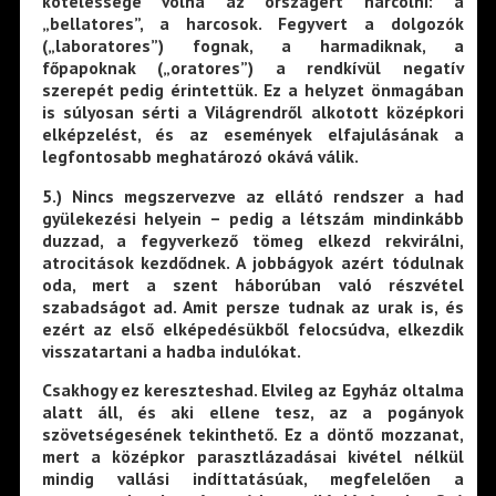
kötelessége volna az országért harcolni: a
„bellatores”, a harcosok. Fegyvert a dolgozók
(„laboratores”) fognak, a harmadiknak, a
főpapoknak („oratores”) a rendkívül negatív
szerepét pedig érintettük. Ez a helyzet önmagában
is súlyosan sérti a Világrendről alkotott középkori
elképzelést, és az események elfajulásának a
legfontosabb meghatározó okává válik.
5.
) Nincs megszervezve az ellátó rendszer a had
gyülekezési helyein – pedig a létszám mindinkább
duzzad, a fegyverkező tömeg elkezd rekvirálni,
atrocitások kezdődnek. A jobbágyok azért tódulnak
oda, mert a szent háborúban való részvétel
szabadságot ad. Amit persze tudnak az urak is, és
ezért az első elképedésükből felocsúdva, elkezdik
visszatartani a hadba indulókat.
Csakhogy ez kereszteshad. Elvileg az Egyház oltalma
alatt áll, és aki ellene tesz, az a pogányok
szövetségesének tekinthető. Ez a döntő mozzanat,
mert a középkor parasztlázadásai kivétel nélkül
mindig vallási indíttatásúak, megfelelően a