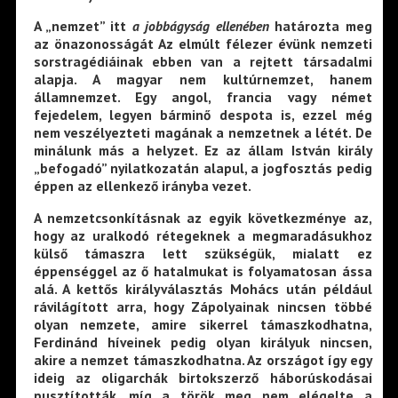
A „nemzet” itt
a jobbágyság ellenében
határozta meg
az önazonosságát Az elmúlt félezer évünk nemzeti
sorstragédiáinak ebben van a rejtett társadalmi
alapja. A magyar nem kultúrnemzet, hanem
államnemzet. Egy angol, francia vagy német
fejedelem, legyen bárminő despota is, ezzel még
nem veszélyezteti magának a nemzetnek a létét. De
minálunk más a helyzet. Ez az állam István király
„befogadó” nyilatkozatán alapul, a jogfosztás pedig
éppen az ellenkező irányba vezet.
A nemzetcsonkításnak az egyik következménye az,
hogy az uralkodó rétegeknek a megmaradásukhoz
külső támaszra lett szükségük, mialatt ez
éppenséggel az ő hatalmukat is folyamatosan ássa
alá. A kettős királyválasztás Mohács után például
rávilágított arra, hogy Zápolyainak nincsen többé
olyan nemzete, amire sikerrel támaszkodhatna,
Ferdinánd híveinek pedig olyan királyuk nincsen,
akire a nemzet támaszkodhatna. Az országot így egy
ideig az oligarchák birtokszerző háborúskodásai
pusztították, míg a török meg nem elégelte a