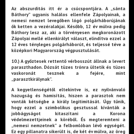
Az abszurditás itt ér a csúcspontjára. A „sánta
Báthory” ugyanis halálos ellenfele Zápolyainak, a
nemesi nemzet levegőben lógó polgárháborújának
ők ketten a vezéralakjai. Később, 12 év múlva pedig
Báthory lesz az, aki a törvényesen megkoronázott
Zápolyai mellé ellenkirályt választ, elindítva ezzel a
12 éves tényleges polgárháborút, és teljessé téve a
középkori Magyarország végpusztulását.
10
.) A győztesek rettentő vérbosszút állnak a levert
paraszthadon. Dózsát tüzes trónra ültetik és tüzes
vaskoronát tesznek a fejére, mint
„parasztkirálynak”.
A kegyetlenségétől eltekintve is, ez nyilvánvaló
hazugság és hamisítás, hiszen a parasztok nem
vonták kétségbe a király legitimitását. Úgy tűnik,
hogy ezzel a szimbolikus gesztussal kívánták a
jobbágyságot kitaszítani a Korona
védelmezettjeinek a köréből. És megteremteni a
„nemesi nemzetnek” a felbomlóban lévő egységét.
Ez egy pillanatra sikerült is, de két év múlva, az öreg