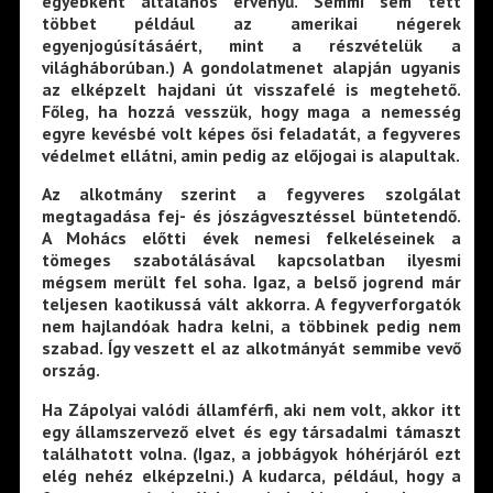
egyébként általános érvényű. Semmi sem tett
többet például az amerikai négerek
egyenjogúsításáért, mint a részvételük a
világháborúban.) A gondolatmenet alapján ugyanis
az elképzelt hajdani út visszafelé is megtehető.
Főleg, ha hozzá vesszük, hogy maga a nemesség
egyre kevésbé volt képes ősi feladatát, a fegyveres
védelmet ellátni, amin pedig az előjogai is alapultak.
Az alkotmány szerint a fegyveres szolgálat
megtagadása fej- és jószágvesztéssel büntetendő.
A Mohács előtti évek nemesi felkeléseinek a
tömeges szabotálásával kapcsolatban ilyesmi
mégsem merült fel soha. Igaz, a belső jogrend már
teljesen kaotikussá vált akkorra. A fegyverforgatók
nem hajlandóak hadra kelni, a többinek pedig nem
szabad. Így veszett el az alkotmányát semmibe vevő
ország.
Ha Zápolyai valódi államférfi, aki nem volt, akkor itt
egy államszervező elvet és egy társadalmi támaszt
találhatott volna. (Igaz, a jobbágyok hóhérjáról ezt
elég nehéz elképzelni.) A kudarca, például, hogy a