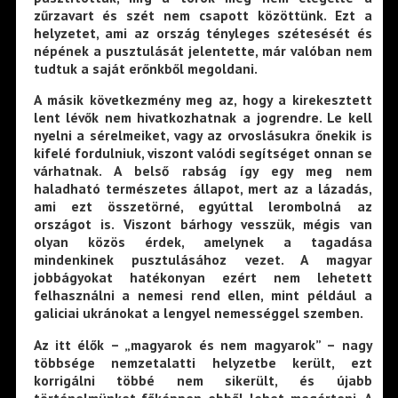
zűrzavart és szét nem csapott közöttünk. Ezt a
helyzetet, ami az ország tényleges szétesését és
népének a pusztulását jelentette, már valóban nem
tudtuk a saját erőnkből megoldani.
A másik következmény meg az, hogy a kirekesztett
lent lévők nem hivatkozhatnak a jogrendre. Le kell
nyelni a sérelmeiket, vagy az orvoslásukra őnekik is
kifelé fordulniuk, viszont valódi segítséget onnan se
várhatnak. A belső rabság így egy meg nem
haladható természetes állapot, mert az a lázadás,
ami ezt összetörné, egyúttal lerombolná az
országot is. Viszont bárhogy vesszük, mégis van
olyan közös érdek, amelynek a tagadása
mindenkinek pusztulásához vezet. A magyar
jobbágyokat hatékonyan ezért nem lehetett
felhasználni a nemesi rend ellen, mint például a
galiciai ukránokat a lengyel nemességgel szemben.
Az itt élők – „magyarok és nem magyarok” – nagy
többsége nemzetalatti helyzetbe került, ezt
korrigálni többé nem sikerült, és újabb