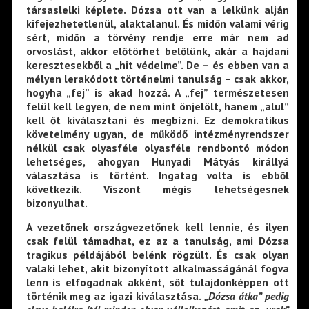
társaslelki képlete. Dózsa ott van a lelkünk alján
kifejezhetetlenül, alaktalanul. És midőn valami vérig
sért, midőn a törvény rendje erre már nem ad
orvoslást, akkor előtörhet belőlünk, akár a hajdani
keresztesekből a „hit védelme”. De – és ebben van a
mélyen lerakódott történelmi tanulság – csak akkor,
hogyha „fej” is akad hozzá. A „fej” természetesen
felül kell legyen, de nem mint önjelölt, hanem „alul”
kell őt kiválasztani és megbízni. Ez demokratikus
követelmény ugyan, de működő intézményrendszer
nélkül csak olyasféle olyasféle rendbontó módon
lehetséges, ahogyan Hunyadi Mátyás királlyá
választása is történt. Ingatag volta is ebből
következik. Viszont mégis lehetségesnek
bizonyulhat.
A vezetőnek országvezetőnek kell lennie, és ilyen
csak felül támadhat, ez az a tanulság, ami Dózsa
tragikus példájából belénk rögzült. És csak olyan
valaki lehet, akit bizonyított alkalmasságánál fogva
lenn is elfogadnak akként, sőt tulajdonképpen ott
történik meg az igazi kiválasztása.
„Dózsa átka” pedig