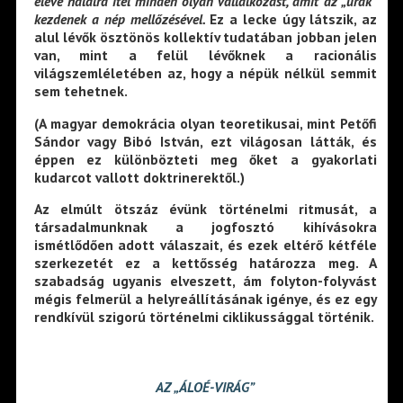
eleve halálra ítél minden olyan vállalkozást, amit az „urak”
kezdenek a nép mellőzésével.
Ez a lecke úgy látszik, az
alul lévők ösztönös kollektív tudatában jobban jelen
van, mint a felül lévőknek a racionális
világszemléletében az, hogy a népük nélkül semmit
sem tehetnek.
(A magyar demokrácia olyan teoretikusai, mint Petőfi
Sándor vagy Bibó István, ezt világosan látták, és
éppen ez különbözteti meg őket a gyakorlati
kudarcot vallott doktrinerektől.)
Az elmúlt ötszáz évünk történelmi ritmusát, a
társadalmunknak a jogfosztó kihívásokra
ismétlődően adott válaszait, és ezek eltérő kétféle
szerkezetét ez a kettősség határozza meg. A
szabadság ugyanis elveszett, ám folyton-folyvást
mégis felmerül a helyreállításának igénye, és ez egy
rendkívül szigorú történelmi ciklikussággal történik.
AZ „ÁLOÉ-VIRÁG”