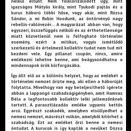
nélkül eltűnt. Nem folklorizálódott úgy, mint
igazságos Mátyás király, mint Tyukodi pajtás és a
kuruc háború többi hőse, vagy akár, mint Rózsa
Sándor, a mi Robin Hoodunk, az öntörvényű nagy
rebellis-rablóvezér… A magyarázat abban van, hogy
egyszeri, összefüggés nélküli és az érthetetlensége
miatt közvetlenül nem is felfogható történelmi
esemény, ezért a mítikus, vagyis ismétlődő
szerkezetű és értelmező kollektív tudat nem tud mit
kezdeni vele. Egy pillanat csupán, nincs, amire
emlékezni lehetne benne, ami beágyazódhatna a
mindennapok örök körforgásába.
Így állt elő az a különös helyzet, hogy az emlékét a
történelmi nemzet őrizte meg, aki ellen a háborúját
folytatta. Mivelhogy van egy beteljesíthető ígérete
abban a lappangó szabadságigényben, amit Hamvas
Béla a legfontosabb kollektív lelki jellemzőnknek
tartott. A parasztlázadás emléke ugyanis kettős
arcú. Egyrészt szakadék, amelyben elsüllyedhet a
nemesi nemzet, másrészt vulkán, amelyből kitörhet a
szabadság. Ezt az emléket őrzi benne a nemesi
öntudat. A kurucok is így kapták a nevüket Dózsa