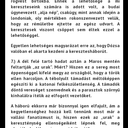
rögvest birtokba. Ennek a lehetősége a mi
kereszteseink számára is adott volt, a budai
úgynevezett „alja nép”, csakúgy, mint annak idején a
londoniak, oly mértékben rokonszenvezett velük,
hogy az rémületbe ejtette az egész udvart. A
keresztesek viszont csöppet sem éltek ezzel a
lehetőséggel.
Egyetlen lehetséges magyarázat erre az, hogy Dózsa
valóban el akarta kezdeni a keresztesháborút.
7
.) A dél felé tartó hadat aztán a Maros mentén
feltartják „az urak”. Miért? Hiszen ez a sereg most
éppenséggel kifelé megy az országból, hogy a török
ellen harcoljon. A tébolyult támadást méltóképpen
egészíti ki a katonai felkészületlenség. A támadók
döntő vereséget szenvednek és a parasztok szörnyű
kínhalálra ítélik az elfogott vezetőket.
A háború ekkorra már bizonnyal igen elfajult, ám a
kegyetlenséghez hozzá kell tennünk most már a
vallási fanatizmust is, hiszen ezek az „urak” a
kereszténység ellenségeiként lépnek fel, meg