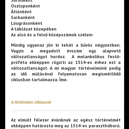
Soronként
Oszloponként
Átlónként
Sarkanként
Lóugrásonként
A táblázat közepében
Az alsó és a felső középszámok szélein
Mindig ugyanaz jön ki tehát a bűvös négyzetben.
Vagyis a megadott évszám egy alapvető
változatlanságot hordoz. A melankolikus festő-
próféta ekképpen rögzíti az 1514-es évhez ezt a
változatlanságot. A mi magyar történelmünk pedig
az idő múlásával folyamatosan megismétlődő
ciklusban tartalmazza. Íme.
A történelmi ciklusunk
Az elmúlt félezer évünknek az egész történelmét
ekképpen határozta meg az 1514-es parasztháború.