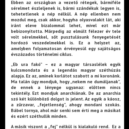
Ebben az országban a vezető rétegek, bármiféle
sérelmet észleljenek is, bármi szándékuk legyen is,
tehetetlenek a nép nélkül. A nép ellenben nem
mozdul meg, csak akkor, hogyha olyasvalakit lát, aki
iránt eleve bizalommal lehet, mivel ezt már
bebizonyította. Márpedig az elmúlt félezer év tele
volt sérelmekkel, sőt pusztulásunk fenyegetését
hordozó veszedelmekkel is. Ez a helyzet az,
amelyben folyamatosan érvényesül egy sajátságos
évszázados történelmi ciklus.
„Eb ura fakó” – ez a magyar társaslélek egyik
kulcsmondata és a legendás magyar széthúzás
alapja. Ez az, aminek korlátot szabott a mi koronánk.
Ma talán úgy mondjuk, hogy „nekem ne dumáljanak”,
de ennek a lényege ugyanaz: előttem nincs
tekintély. Ezt mondjuk anarchiának. De az anarchia
szó két különböző dolgot is jelent. Az egyik a káosz,
a zűrzavar, „fejetlenség”, ahogy mondani szokás.
Bábel tornya, ahol már senki sem érti meg a másikat
és ezért széthullik minden.
A másik viszont a „fej” nélkül is kialakuló rend. Ez a