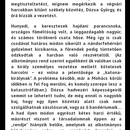
megtiszteltetést, mígnem megérkezik a végvári
harcokban kitűnt székely közvitéz, Dózsa György, és
őrá bízzák a vezetést.
Hunyadi, a keresztesek hajdani parancsnoka,
országos főméltóság volt, a leggazdagabb nagyúr,
és számos törökverő csata hőse. Még így is csak
csodával határos módon sikerült a nándorfehérvári
győzelmet kicsikarnia, a főrendek pedig tüntetően
ódzkodtak a harcban való részvételtől. (Az
alkotmányos rend szerint egyébként ők valóban csak
a király személyes vezetése mellett kötelesek
harcolni – ez volna a jelentősége a „katona-
királynak”. A probléma később, már a Mohács körüli
időkben is fel fog merülni, és komoly szerepe lesz a
katasztrófában.) Dózsa hadvezéri képességeiről
semmit se lehetett tudni, de még ennél is nagyobb
baj, hogy egy ilyen közvitéz alatt csak nem
szolgálhatnak zászlósurak, vagy az ő bandériumaik…
A had ilyen módon egyrészt kétes harci értékű,
másrészt viszont a társadalomnak éppen az a
„rendje” hiányzik belőle, amelynek az alkotmányos