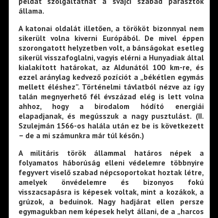
példát szolgáltathat a svájci szabad parasztok
állama.
A katonai oldalát illetően, a törököt bizonnyal nem
sikerült volna kiverni Európából. De mivel éppen
szorongatott helyzetben volt, a bánságokat esetleg
sikerül visszafoglalni, vagyis elérni a Hunyadiak által
kialakított határokat, az Aldunától 100 km-re, és
ezzel aránylag kedvező pozíciót a „békétlen egymás
mellett éléshez”. Történelmi távlatból nézve az így
talán megnyerhető fél évszázad elég is lett volna
ahhoz, hogy a birodalom hódító energiái
elapadjanak, és megússzuk a nagy pusztulást. (II.
Szulejmán 1566-os halála után ez be is következett
– de a mi számunkra már túl későn.)
A militáris török állammal határos népek a
folyamatos háborúság elleni védelemre többnyire
fegyvert viselő szabad népcsoportokat hoztak létre,
amelyek önvédelemre és bizonyos fokú
visszacsapásra is képesek voltak, mint a kozákok, a
grúzok, a beduinok. Nagy hadjárat ellen persze
egymagukban nem képesek helyt állani, de a „harcos