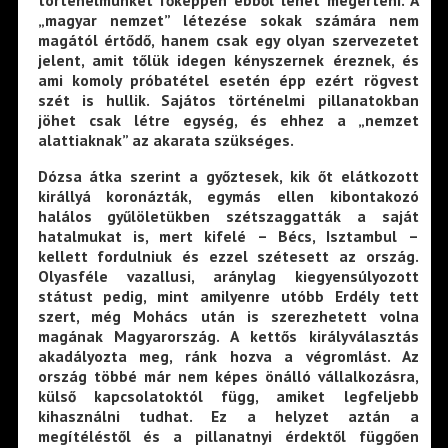
történelmünket főképpen ebből lehet megérteni. A
„magyar nemzet” létezése sokak számára nem
magától értődő, hanem csak egy olyan szervezetet
jelent, amit tőlük idegen kényszernek éreznek, és
ami komoly próbatétel esetén épp ezért rögvest
szét is hullik. Sajátos történelmi pillanatokban
jöhet csak létre egység, és ehhez a „nemzet
alattiaknak” az akarata szükséges.
Dózsa átka szerint a győztesek, kik őt elátkozott
királlyá koronázták, egymás ellen kibontakozó
halálos gyűlöletükben szétszaggatták a saját
hatalmukat is, mert kifelé – Bécs, Isztambul –
kellett fordulniuk és ezzel szétesett az ország.
Olyasféle vazallusi, aránylag kiegyensúlyozott
státust pedig, mint amilyenre utóbb Erdély tett
szert, még Mohács után is szerezhetett volna
magának Magyarország. A kettős királyválasztás
akadályozta meg, ránk hozva a végromlást. Az
ország többé már nem képes önálló vállalkozásra,
külső kapcsolatoktól függ, amiket legfeljebb
kihasználni tudhat. Ez a helyzet aztán a
megítéléstől és a pillanatnyi érdektől függően