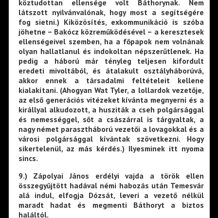
köztudottan ellensége volt Báthorynak. Nem
látszott nyilvánvalónak, hogy most a segítségére
fog sietni.) Kiközösítés, exkommunikáció is szóba
jöhetne – Bakócz közreműködésével – a keresztesek
ellenségeivel szemben, ha a főpapok nem volnának
olyan hallatlanul és indokoltan népszerűtlenek. Ha
pedig a háború már tényleg teljesen kifordult
eredeti mivoltából, és átalakult osztályháborúvá,
akkor ennek a társadalmi feltételeit kellene
kialakítani. (Ahogyan Wat Tyler, a lollardok vezetője,
az első generációs vitézeket kívánta megnyerni és a
királlyal alkudozott, a husziták a cseh polgársággal
és nemességgel, sőt a császárral is tárgyaltak, a
nagy német parasztháború vezetői a lovagokkal és a
városi polgársággal kívántak szövetkezni. Hogy
sikertelenül, az más kérdés.) Ilyesminek itt nyoma
sincs.
9.
) Zápolyai János erdélyi vajda a török ellen
összegyűjtött hadával némi habozás után Temesvár
alá indul, elfogja Dózsát, leveri a vezető nélkül
maradt hadat és megmenti Báthoryt a biztos
haláltól.