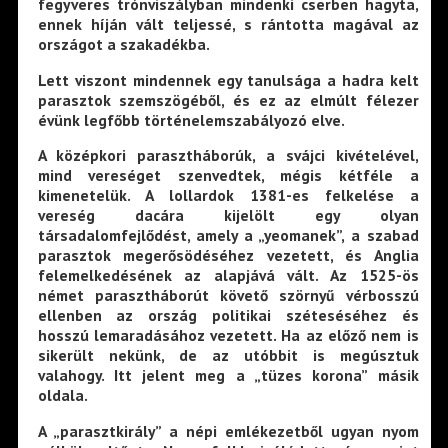
fegyveres trónviszályban mindenki cserben hagyta,
ennek híján vált teljessé, s rántotta magával az
országot a szakadékba.
Lett viszont mindennek egy tanulsága a hadra kelt
parasztok szemszögéből, és ez az elmúlt félezer
évünk legfőbb történelemszabályozó elve.
A középkori parasztháborúk, a svájci kivételével,
mind vereséget szenvedtek, mégis kétféle a
kimenetelük. A lollardok 1381-es felkelése a
vereség dacára kijelölt egy olyan
társadalomfejlődést, amely a „yeomanek”, a szabad
parasztok megerősödéséhez vezetett, és Anglia
felemelkedésének az alapjává vált. Az 1525-ös
német parasztháborút követő szörnyű vérbosszú
ellenben az ország politikai széteséséhez és
hosszú lemaradásához vezetett. Ha az előző nem is
sikerült nekünk, de az utóbbit is megúsztuk
valahogy. Itt jelent meg a „tüzes korona” másik
oldala.
A „parasztkirály” a népi emlékezetből ugyan nyom