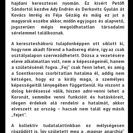
hajdani keresztesei nyomán. Ez kísért Petőfi
Sándortól kezdve Ady Endrén és Derkovits Gyulán át
Kovács Imréig és Féja Gézáig és máig ez jut a
magyarok eszébe akkor, midőn egy jogos és alapvető,
jogszerűen mégis megoldhatatlan társadalmi
sérelemmel találkoznak.
A keresztesháború tulajdonképpen ott siklott ki,
hogy nem akadt főrend a hadsereg élére, így az csak
osztályalapon szerveződhetett. Dózsa a vezetésére
eleve alkalmatlan volt, nem a képességeinél, hanem
a születésénél fogva. „Fej” csak fenn lehet, és amíg
a Szentkorona csorbítatlan hatalma él, addig nem
kétséges, hogy ez a király maga, a személyes
képességeitől lényegében függetlenül. Ha viszont a
dolog kérdésessé válik, hiszen adni-venni lehet a
Koronát, semmibe venni funkcióit és hatásköreit,
idegen érdekek alá rendelni a hatalmát, akkor
elveszett az ország – hacsak nem talál egy másik
„fejet”.
A kollektív tudatalattinkban ez mélységesen
rögződött is. Így született meg a „magyar anarchia”