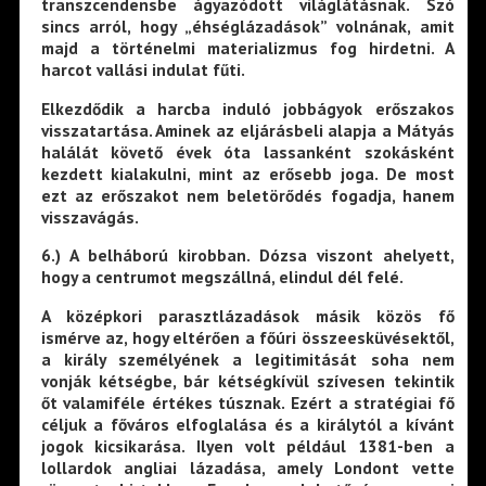
transzcendensbe ágyazódott világlátásnak. Szó
sincs arról, hogy „éhséglázadások” volnának, amit
majd a történelmi materializmus fog hirdetni. A
harcot vallási indulat fűti.
Elkezdődik a harcba induló jobbágyok erőszakos
visszatartása. Aminek az eljárásbeli alapja a Mátyás
halálát követő évek óta lassanként szokásként
kezdett kialakulni, mint az erősebb joga. De most
ezt az erőszakot nem beletörődés fogadja, hanem
visszavágás.
6
.) A belháború kirobban. Dózsa viszont ahelyett,
hogy a centrumot megszállná, elindul dél felé.
A középkori parasztlázadások másik közös fő
ismérve az, hogy eltérően a főúri összeesküvésektől,
a király személyének a legitimitását soha nem
vonják kétségbe, bár kétségkívül szívesen tekintik
őt valamiféle értékes túsznak. Ezért a stratégiai fő
céljuk a főváros elfoglalása és a királytól a kívánt
jogok kicsikarása. Ilyen volt például 1381-ben a
lollardok angliai lázadása, amely Londont vette