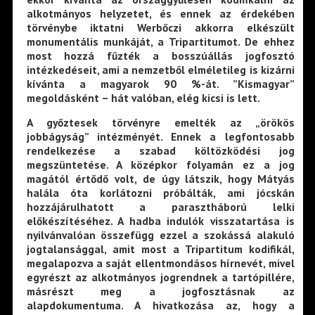
alkotmányos helyzetet, és ennek az érdekében
törvénybe iktatni Werbőczi akkorra elkészült
monumentális munkáját, a Tripartitumot. De ehhez
most hozzá fűzték a bosszúállás jogfosztó
intézkedéseit, ami a nemzetből elméletileg is kizárni
kívánta a magyarok 90 %-át. ”Kismagyar”
megoldásként – hát valóban, elég kicsi is lett.
A győztesek törvényre emelték az „örökös
jobbágyság” intézményét. Ennek a legfontosabb
rendelkezése a szabad költözködési jog
megszüntetése. A középkor folyamán ez a jog
magától értődő volt, de úgy látszik, hogy Mátyás
halála óta korlátozni próbálták, ami jócskán
hozzájárulhatott a parasztháború lelki
előkészítéséhez. A hadba indulók visszatartása is
nyilvánvalóan összefügg ezzel a szokássá alakuló
jogtalansággal, amit most a Tripartitum kodifikál,
megalapozva a saját ellentmondásos hírnevét, mivel
egyrészt az alkotmányos jogrendnek a tartópillére,
másrészt meg a jogfosztásnak az
alapdokumentuma. A hivatkozása az, hogy a