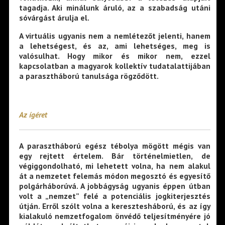
tagadja. Aki minálunk áruló, az a szabadság utáni
sóvárgást árulja el.
A virtuális ugyanis nem a nemlétezőt jelenti, hanem
a lehetségest, és az, ami lehetséges, meg is
valósulhat. Hogy mikor és mikor nem, ezzel
kapcsolatban a magyarok kollektív tudatalattijában
a parasztháború tanulsága rögződött.
Az ígéret
A parasztháború egész tébolya mögött mégis van
egy rejtett értelem. Bár történelmietlen, de
végiggondolható, mi lehetett volna, ha nem alakul
át a nemzetet felemás módon megosztó és egyesítő
polgárháborúvá. A jobbágyság ugyanis éppen útban
volt a „nemzet” felé a potenciális jogkiterjesztés
útján. Erről szólt volna a keresztesháború, és az így
kialakuló nemzetfogalom önvédő teljesítményére jó