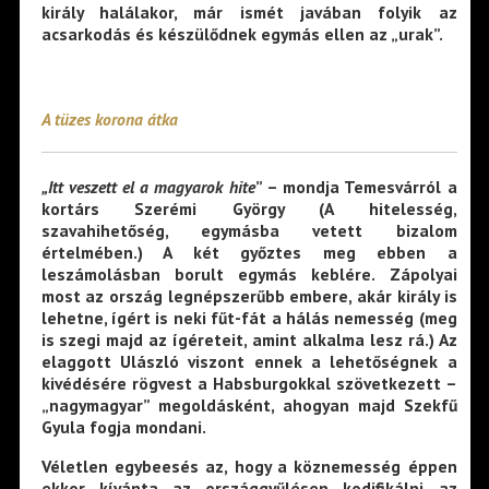
király halálakor, már ismét javában folyik az
acsarkodás és készülődnek egymás ellen az „urak”.
A tüzes korona átka
„Itt veszett el a magyarok hite
” – mondja Temesvárról a
kortárs Szerémi György (A hitelesség,
szavahihetőség, egymásba vetett bizalom
értelmében.) A két győztes meg ebben a
leszámolásban borult egymás keblére. Zápolyai
most az ország legnépszerűbb embere, akár király is
lehetne, ígért is neki fűt-fát a hálás nemesség (meg
is szegi majd az ígéreteit, amint alkalma lesz rá.) Az
elaggott Ulászló viszont ennek a lehetőségnek a
kivédésére rögvest a Habsburgokkal szövetkezett –
„nagymagyar” megoldásként, ahogyan majd Szekfű
Gyula fogja mondani.
Véletlen egybeesés az, hogy a köznemesség éppen
ekkor kívánta az országgyűlésen kodifikálni az