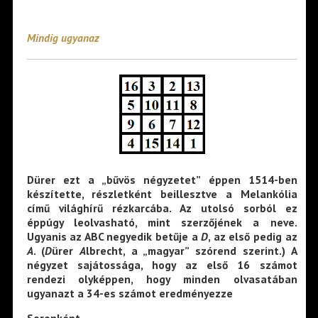
Mindig ugyanaz
Dürer ezt a „bűvös négyzetet” éppen 1514-ben
készítette, részletként beillesztve a Melankólia
című világhírű rézkarcába. Az utolsó sorból ez
éppúgy leolvasható, mint szerzőjének a neve.
Ugyanis az ABC negyedik betűje a
D
, az első pedig az
A
. (
D
ürer
A
lbrecht, a „magyar” szórend szerint.) A
négyzet sajátossága, hogy az első 16 számot
rendezi olyképpen, hogy minden olvasatában
ugyanazt a 34-es számot eredményezze