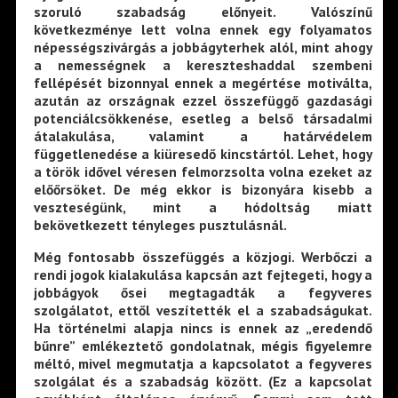
szoruló szabadság előnyeit. Valószínű
következménye lett volna ennek egy folyamatos
népességszivárgás a jobbágyterhek alól, mint ahogy
a nemességnek a kereszteshaddal szembeni
fellépését bizonnyal ennek a megértése motiválta,
azután az országnak ezzel összefüggő gazdasági
potenciálcsökkenése, esetleg a belső társadalmi
átalakulása, valamint a határvédelem
függetlenedése a kiüresedő kincstártól. Lehet, hogy
a török idővel véresen felmorzsolta volna ezeket az
előőrsöket. De még ekkor is bizonyára kisebb a
veszteségünk, mint a hódoltság miatt
bekövetkezett tényleges pusztulásnál.
Még fontosabb összefüggés a közjogi. Werbőczi a
rendi jogok kialakulása kapcsán azt fejtegeti, hogy a
jobbágyok ősei megtagadták a fegyveres
szolgálatot, ettől veszítették el a szabadságukat.
Ha történelmi alapja nincs is ennek az „eredendő
bűnre” emlékeztető gondolatnak, mégis figyelemre
méltó, mivel megmutatja a kapcsolatot a fegyveres
szolgálat és a szabadság között. (Ez a kapcsolat