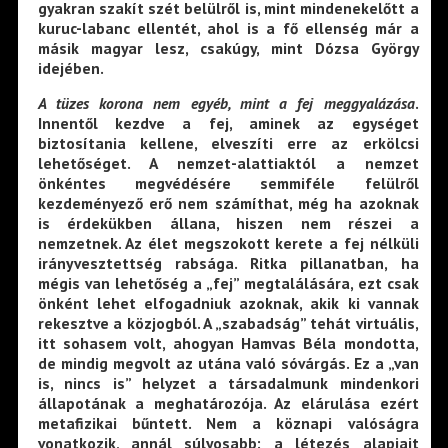
gyakran szakít szét belülről is, mint mindenekelőtt a
kuruc-labanc ellentét, ahol is a fő ellenség már a
másik magyar lesz, csakúgy, mint Dózsa György
idejében.
A tüzes korona nem egyéb, mint a fej meggyalázása
.
Innentől kezdve a fej, aminek az egységet
biztosítania kellene, elveszíti erre az erkölcsi
lehetőséget. A nemzet-alattiaktól a nemzet
önkéntes megvédésére semmiféle felülről
kezdeményező erő nem számíthat, még ha azoknak
is érdekükben állana, hiszen nem részei a
nemzetnek. Az élet megszokott kerete a fej nélküli
irányvesztettség rabsága. Ritka pillanatban, ha
mégis van lehetőség a „fej” megtalálására, ezt csak
önként lehet elfogadniuk azoknak, akik ki vannak
rekesztve a közjogból. A „szabadság” tehát virtuális,
itt sohasem volt, ahogyan Hamvas Béla mondotta,
de mindig megvolt az utána való sóvárgás. Ez a „van
is, nincs is” helyzet a társadalmunk mindenkori
állapotának a meghatározója. Az elárulása ezért
metafizikai bűntett. Nem a köznapi valóságra
vonatkozik, annál súlyosabb: a létezés alapjait