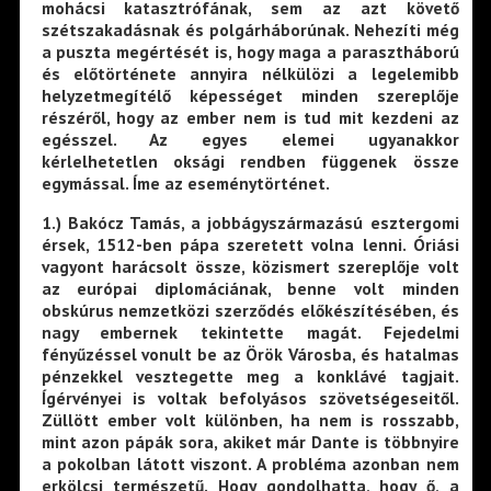
mohácsi katasztrófának, sem az azt követő
szétszakadásnak és polgárháborúnak. Nehezíti még
a puszta megértését is, hogy maga a parasztháború
és előtörténete annyira nélkülözi a legelemibb
helyzetmegítélő képességet minden szereplője
részéről, hogy az ember nem is tud mit kezdeni az
egésszel. Az egyes elemei ugyanakkor
kérlelhetetlen oksági rendben függenek össze
egymással. Íme az eseménytörténet.
1
.) Bakócz Tamás, a jobbágyszármazású esztergomi
érsek, 1512-ben pápa szeretett volna lenni. Óriási
vagyont harácsolt össze, közismert szereplője volt
az európai diplomáciának, benne volt minden
obskúrus nemzetközi szerződés előkészítésében, és
nagy embernek tekintette magát. Fejedelmi
fényűzéssel vonult be az Örök Városba, és hatalmas
pénzekkel vesztegette meg a konklávé tagjait.
Ígérvényei is voltak befolyásos szövetségeseitől.
Züllött ember volt különben, ha nem is rosszabb,
mint azon pápák sora, akiket már Dante is többnyire
a pokolban látott viszont. A probléma azonban nem
erkölcsi természetű. Hogy gondolhatta, hogy ő, a