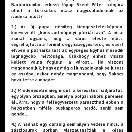
Barbaricumból érkező főpap Szent Péter trónjára
ülhet a törzsökös olasz nagycsaládoknak az
ivadékai előtt?
2
.) Az új pápa, némileg kiengesztelésképpen,
kinevezi őt „konstantinápolyi pátriárkává”. A pisai
zsinat ugyanis, még a város eleste előtt,
végrehajtotta a formális egyházegyesítést, és ezért
elvben a pátriárka lett az egységes Egyház második
legnagyobb méltósága. Csakhogy ehhez vissza
kellett volna foglalni a várost… Ha viszont
meggondoljuk, hogy ez még a Hunyadiaknak se jutott
az eszébe, akkor nehéz megmondani, hogy Bakócz
hová tette a magáét.
3
.) Mindenesetre meghirdeti a keresztes hadjáratot,
egy olyan országban, amely a polgárháború peremén
áll. Arra, hogy a felfegyverzett paraszthad ebben a
helyzetben miféle puskaporos hordó, senki sem
gondol.
4.
) A hadnak egy darabig semmilyen vezére nincs, a
zászlósurak sorban visszautasítják a kétes