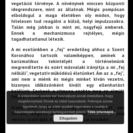
vegetáció törvénye. A növénynek nincsen központi
idegrendszere, mint az állatnak. Mégis pompásan
elboldogul a maga életében oly módon, hogy
hitelesen tud reagálni a külső, helyi impulzusokra.
Talán még jobban is mint mi, nagyfejű emberek.
Ennek a mechanizmusa rejtélyes, mégis
tagadhatatlanul létezik.
A mi esetünkben a „fej” eredetileg ahhoz a Szent
Koronához tartozik valamiképpen, aminek a
karizmatikus tekintélyét a történelmünk
megrendítette és ezért másvalaki irányítja a mi „fej
nélküli”, vegetatív működésű életünket. Ám az a „fej”,
ami nem a miénk és mégis minket kíván vezetni,
bizonyos időközönként kivált egy ellenhatást
belőlünk. Ezeknek a ritmusa szabta meg az elmúlt
A weboldalon cookie-kat használunk annak érdekében, hogy
félezer évünk történetét.
megkönnyítsük Önnek az oldal használatát. Felhívjuk szíves
figyelmét, hogy az oldal további használata a cookie-k
Arany János 1850-ben, hogy elbírhassa azt, ami
használatára vonatkozó beleegyezését jelenti.
Több információ...
történt, megírta a Nagyidai Cigányok című keserű
Elfogadom
verses szatíráját. Ezekkel a sorokkal kezdvén: