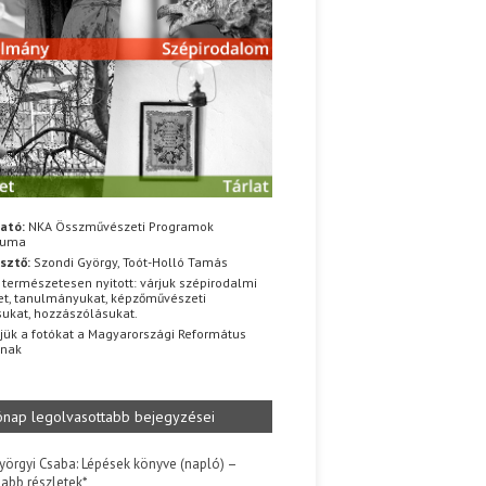
ató:
NKA Összművészeti Programok
iuma
sztő:
Szondi György, Toót-Holló Tamás
 természetesen nyitott: várjuk szépirodalmi
t, tanulmányukat, képzőművészeti
sukat, hozzászólásukat.
jük a fotókat a Magyarországi Református
znak
ónap legolvasottabb bejegyzései
yörgyi Csaba: Lépések könyve (napló) –
jabb részletek*