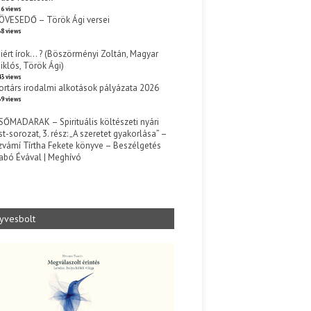
6 views
ÖVESEDŐ – Török Ági versei
8 views
iért írok… ? (Böszörményi Zoltán, Magyar
iklós, Török Ági)
3 views
ortárs irodalmi alkotások pályázata 2026
9 views
SŐMADARAK – Spirituális költészeti nyári
st-sorozat, 3. rész: „A szeretet gyakorlása” –
zvámí Tírtha Fekete könyve – Beszélgetés
abó Évával | Meghívó
s
yvesbolt