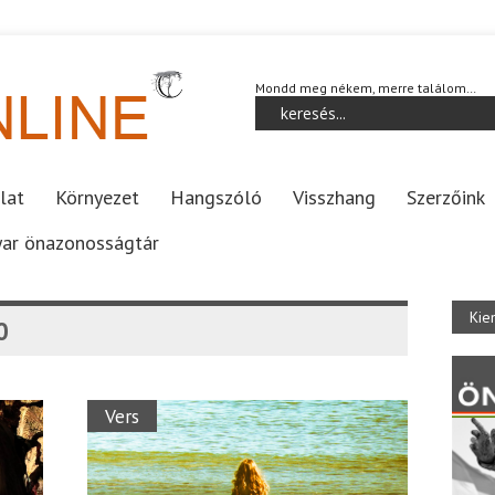
Mondd meg nékem, merre találom…
lat
Környezet
Hangszóló
Visszhang
Szerzőink
ar önazonosságtár
Kie
0
Vers