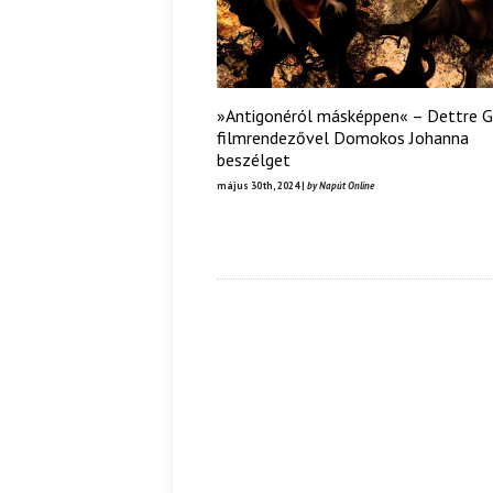
»Antigonéról másképpen« – Dettre 
filmrendezővel Domokos Johanna
beszélget
május 30th, 2024 |
by Napút Online