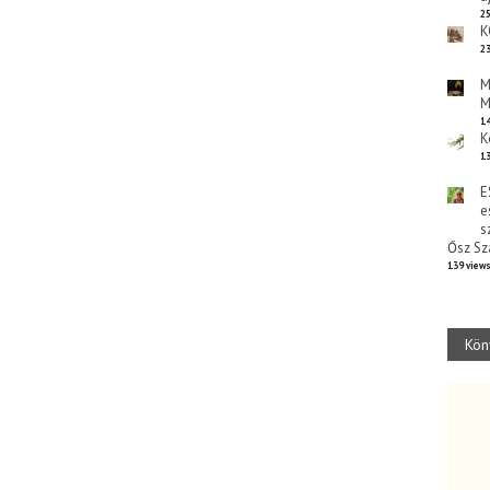
25
K
23
M
M
14
K
13
E
e
s
Ősz Sz
139 view
Kön