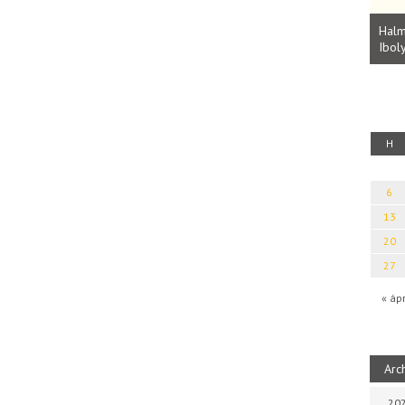
Parvathy Baul: A NAGY LELKEK DALAI.
Bevezetés a bául ösvénybe (Fordította:
Halm
Rideg Zsófia)
Iboly
uz
H
6
13
20
27
« áp
Arc
202