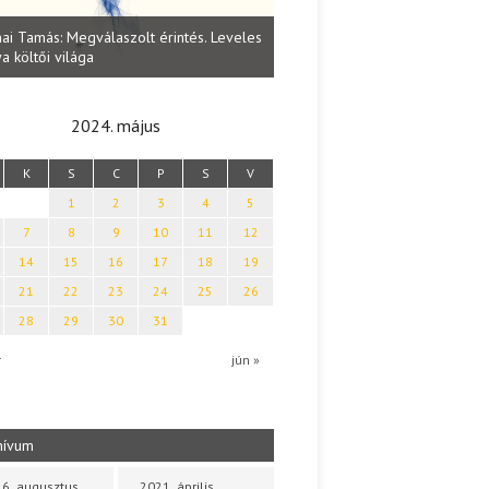
Lakatos Fleisz Katalin: Vasárna
ai Tamás: Megválaszolt érintés. Leveles
Sárszegen
a költői világa
2024. május
K
S
C
P
S
V
1
2
3
4
5
7
8
9
10
11
12
14
15
16
17
18
19
21
22
23
24
25
26
28
29
30
31
r
jún »
hívum
6. augusztus
2021. április