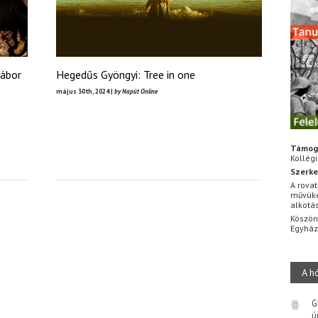
Gábor
Hegedűs Gyöngyi: Tree in one
május 30th, 2024 |
by Napút Online
Támog
Kollég
Szerke
A rovat
művüke
alkotá
Köszön
Egyhá
A h
G
ú