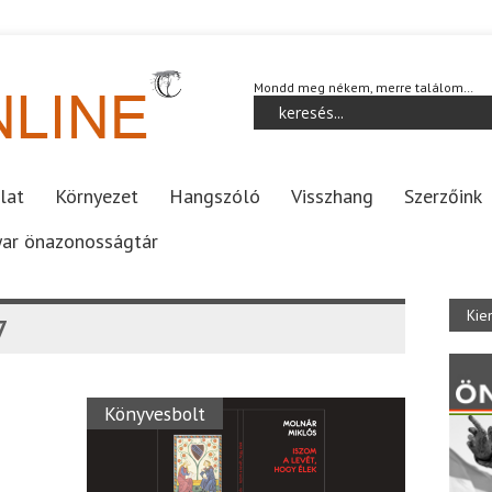
Mondd meg nékem, merre találom…
lat
Környezet
Hangszóló
Visszhang
Szerzőink
ar önazonosságtár
Kie
7
Könyvesbolt