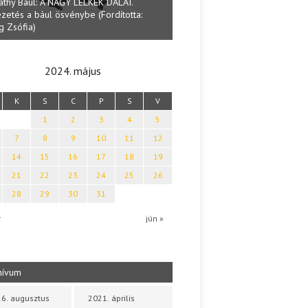
athy Baul: A NAGY LELKEK DALAI.
zetés a bául ösvénybe (Fordította:
Halmai Tamás: Megválaszolt ér
g Zsófia)
Ibolya költői világa
2024. május
K
S
C
P
S
V
1
2
3
4
5
7
8
9
10
11
12
14
15
16
17
18
19
21
22
23
24
25
26
28
29
30
31
r
jún »
hívum
6. augusztus
2021. április