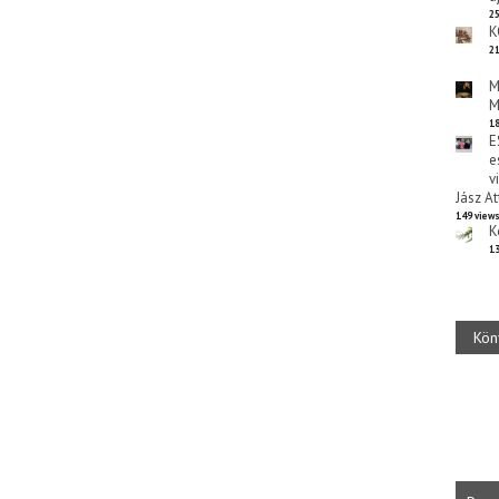
25
K
21
M
M
18
E
e
v
Jász At
149 view
K
13
Kön