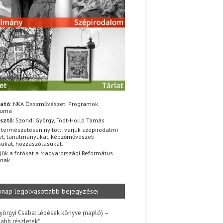
ató:
NKA Összművészeti Programok
iuma
sztő:
Szondi György, Toót-Holló Tamás
 természetesen nyitott: várjuk szépirodalmi
t, tanulmányukat, képzőművészeti
sukat, hozzászólásukat.
jük a fotókat a Magyarországi Református
znak
ónap legolvasottabb bejegyzései
yörgyi Csaba: Lépések könyve (napló) –
jabb részletek*