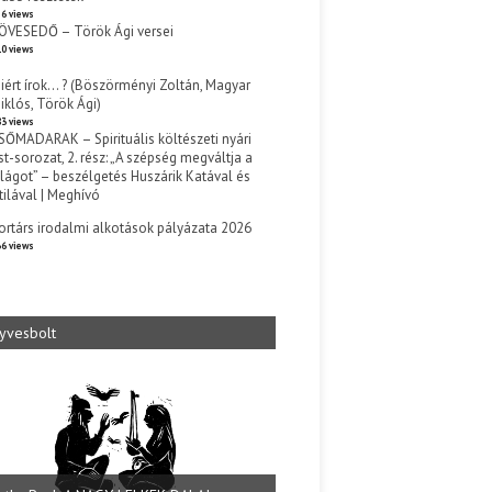
6 views
ÖVESEDŐ – Török Ági versei
0 views
iért írok… ? (Böszörményi Zoltán, Magyar
iklós, Török Ági)
3 views
SŐMADARAK – Spirituális költészeti nyári
st-sorozat, 2. rész: „A szépség megváltja a
ilágot” – beszélgetés Huszárik Katával és
tilával | Meghívó
s
ortárs irodalmi alkotások pályázata 2026
6 views
yvesbolt