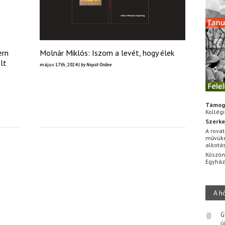
ern
Molnár Miklós: Iszom a levét, hogy élek
lt
május 17th, 2024 |
by Napút Online
Támog
Kollég
Szerke
A rovat
művüke
alkotá
Köszön
Egyhá
A h
G
ú