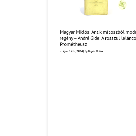
Magyar Miklós: Antik mítoszból mod
regény – André Gide: A rosszul lelánco
Prométheusz
május 17th, 2024 |
by Napút Online