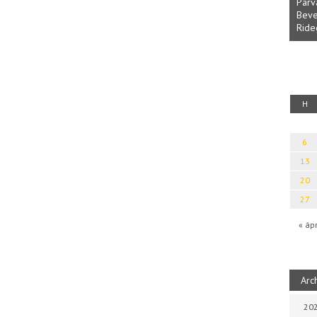
Parv
Beve
Ride
fényből
Káplán Géza: Erotikai kalauz
H
6
13
20
27
« áp
Arc
202