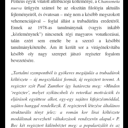
Peitieus egyik vitatott attribúciójú költeménye, a
Chansoneta
nueva
ürügyén számol be az okszitán filológia aktuális
fejleményeiről, és óvatosan – még nem a később megszokott
vehemenciájával – foglal állást a trubadúrlíra eredetéről.
Ennek az 1978-as tanulmánynak (vagyis inkább
„közleménynek”) nincsenek régi magyaros vonatkozásai,
talán ezért sem emelte be a szerző a későbbi
tanulmányköteteibe. Ám itt került sor a virágénekvitába
később oly nagy szerepet játszó regiszter fogalom
bevezetésére.
„Tartalmi szempontból is gyökeres megújulás a trubadúrok
költészete – új megszólalási formát, új regisztert teremt. A
regiszter szót Paul Zumthor így határozta meg: »Minden
‘regiszter’, melyet szókincsbeli és retorikai motivációk és
eljárások együttese alkot, egy-egy sajátos kifejezésmóddal,
sajátos hanggal rendelkezik. Ε regiszterek létezése általános
strukturális tényt jelez: a román kor lírai költészete
modálisnak nevezhető váltakozások rendszerén alapul.« P.
Bec két regisztert különböztet meg: a popularizálót és az