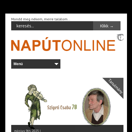
Mondd meg nékem, merre találom…
Tanulmány
március 9th, 2025 |