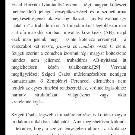
Fiatal Horváth Iván-tanítványként a régi magyar költészet
mellérendelő jellegű versépítkezésével és a szonettforma
megkésettségének okaival foglalkozott – nyilvánvalóan így
„talált rá” a trubadúrokra. A trubadúroknál legtöbbször már
a strófa második sorában rímváltás következik (AB), majd
ezek után jelenik meg – szinte kötelező érvénnyel – a
versszakot két részre,
frons
ra és
caudá
ra osztó C elem.
Szigeti szerint a zömében izorímű régi magyar költészetre
mindez nem jellemző, trubadúros AB-nyitással itt
[29]
meglehetősen későn találkozunk.
Verstani
megfigyeléseit Szigeti Csaba műelemzésekben nemigen
kamatoztatta, ő Zemplényi Ferenccel ellentétben nem
rendelt az egyes rímelési rendszerekhez, strófafelfogásokhoz
narratív struktúrákat, világnézetet vagy akár
szerelemfelfogást.
Szigeti Csaba legszebb trubadúrelemzései is kortárs magyar
irodalomkritikákban találhatók. Ami meglehetősen különös
– tekintve, hogy a szerző lényegében ahhoz az iskolához