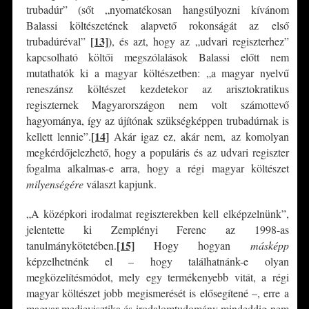
trubadúr” (sőt „nyomatékosan hangsúlyozni kívánom
Balassi költészetének alapvető rokonságát az első
[13]
trubadúréval”
), és azt, hogy az „udvari regiszterhez”
kapcsolható költői megszólalások Balassi előtt nem
mutathatók ki a magyar költészetben: „a magyar nyelvű
reneszánsz költészet kezdetekor az arisztokratikus
regiszternek Magyarországon nem volt számottevő
hagyománya, így az újítónak szükségképpen trubadúrnak is
[14]
kellett lennie”.
Akár igaz ez, akár nem, az komolyan
megkérdőjelezhető, hogy a populáris és az udvari regiszter
fogalma alkalmas-e arra, hogy a régi magyar költészet
milyenségére
választ kapjunk.
„A középkori irodalmat regiszterekben kell elképzelnünk”,
jelentette ki Zemplényi Ferenc az 1998-as
[15]
tanulmánykötetében.
Hogy hogyan
másképp
képzelhetnénk el – hogy találhatnánk-e olyan
megközelítésmódot, mely egy termékenyebb vitát, a régi
magyar költészet jobb megismerését is elősegítené –, erre a
magyar medievisztika és irodalomtudomány mindeddig nem