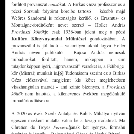
fordított provanszál
cansó
kat. A Birkás Géza professzor és a
pécsi Sorsunk folyóirat köreibe tartozó – később majd
Weöres Sándorral is rokonságba kerülő, és Erasmus- és
Montaigne-fordítóként nevet szerző – Holler András
Provánszi költők
je csak 1936-ban jelent meg a pécsi
Kultúra Könyvnyomdai Műintézet
gondozásában. A
provanszálul is jól tudó – valamilyen oknál fogva Holler
András néven publikáló – Bajcsa András nemcsak
trubadúrokat fordított, hanem, miképpen a cím
tulajdonképpen ígéri, „újprovanszál” verseket is, a Félibrige-
[6]
kör (Mistral) munkáit is.
Tudomásom szerint ez a Birkás
Géza előszavával megjelent kis kötet meglehetősen
visszhangtalan maradt – ami szinte bizonyos, a
Provánszi
költők
nem hatottak a kilencvenes években megélénkülő
trubadúrfordításokra.
A 2020-as évek Szerb Antalja és Babits Mihálya nyilván
egészen másként mutatta volna be a lovagi irodalmat. Ma
Chrétien de Troyes
Perceval
jának két igényes, formahű
fordítása is létezik – Rajnavölgyi Gézáé és Vaskó Péteré –,