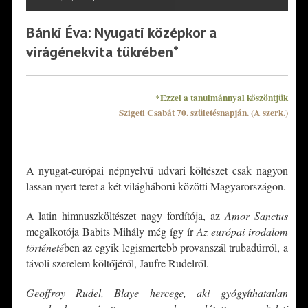
Bánki Éva: Nyugati középkor a
virágénekvita tükrében*
*Ezzel a tanulmánnyal köszöntjük
Szigeti Csabát 70. születésnapján. (A szerk.)
*
A nyugat-európai népnyelvű udvari költészet csak nagyon
lassan nyert teret a két világháború közötti Magyarországon.
A latin himnuszköltészet nagy fordítója, az
Amor Sanctus
megalkotója Babits Mihály még így ír
Az európai irodalom
történeté
ben az egyik legismertebb provanszál trubadúrról, a
távoli szerelem költőjéről, Jaufre Rudelről.
Geoffroy Rudel, Blaye hercege, aki gyógyíthatatlan