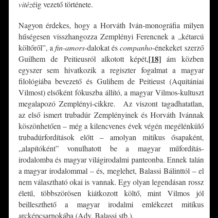
vitéz
éig vezető története.
Nagyon érdekes, hogy a Horváth Iván-monográfia milyen
hűségesen visszhangozza Zemplényi Ferencnek a „kétarcú
költőről”, a
fin-amors
-dalokat és
companho
-énekeket szerző
[18]
Guilhem de Peitieusról alkotott képét,
ám közben
egyszer sem hivatkozik a regiszter fogalmat a magyar
filológiába bevezető és Gulihem de Peitieust (Aquitániai
Vilmost) elsőként fókuszba állító, a magyar Vilmos-kultuszt
megalapozó Zemplényi-cikkre. Az viszont tagadhatatlan,
az első ismert trubadúr Zemplényinek és Horváth Ivánnak
köszönhetően – még a kilencvenes évek végén megélénkülő
trubadúrfordítások előtt – amolyan mitikus ősapaként,
„alapítóként” vonulhatott be a magyar műfordítás-
irodalomba és magyar világirodalmi panteonba. Ennek talán
a magyar irodalommal – és, meglehet, Balassi Bálinttól – el
nem választható okai is vannak. Egy olyan legendásan rossz
életű, többszörösen kiátkozott költő, mint Vilmos jól
beilleszthető a magyar irodalmi emlékezet mitikus
arcképcsarnokába (Ady, Balassi stb.).