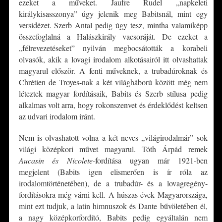
ezeket a műveket. Jaufre Rudel „napkeleti
királykisasszonya” úgy jelenik meg Babitsnál, mint egy
versidézet. Szerb Antal pedig úgy tesz, mintha valamiképp
összefoglalná a Halászkirály vacsoráját. De ezeket a
„félrevezetéseket” nyilván megbocsátották a korabeli
olvasók, akik a lovagi irodalom alkotásairól itt olvashattak
magyarul először. A fenti műveknek, a trubadúroknak és
Chrétien de Troyes-nak a két világháború között még nem
léteztek magyar fordításaik, Babits és Szerb stílusa pedig
alkalmas volt arra, hogy rokonszenvet és érdeklődést keltsen
az udvari irodalom iránt.
Nem is olvashatott volna a két neves „világirodalmár” sok
világi középkori művet magyarul. Tóth Árpád remek
Aucasin és Nicolete
-fordítása ugyan már 1921-ben
megjelent (Babits igen elismerően is ír róla az
irodalomtörténetében), de a trubadúr- és a lovagregény-
fordításokra még várni kell. A húszas évek Magyarországa,
mint ezt tudjuk, a latin himnuszok és Dante bűvöletében él,
a nagy középkorfordító, Babits pedig egyáltalán nem