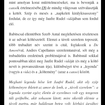
mint amolyan korai műértelmezéseket, ma is bevonják a
[3]
cansó
k értelmezésébe,
de mindig világosan szétválasztják
a kettőt. Szép és mesés a „napkeleti királykisasszony”
fordulat, de ez így még Jaufre Rudel
vidá
jában sem fordul
elő.
Babitscsal ellentétben Szerb Antal meglehetősen részletesen
ír az udvari költészetről. Elemzi a távoli szerelem toposzát,
több trubadúrt név szerint is citál, foglakozik a
De
Amoré
val, Andres Capellanus szerelemtanával, sőt még a
trubadúrlíra eredetének problémájával is. Babitsnál sokkal
pontosabban idézi meg Jaufre Rudel
vidá
ját (és még a költő
nevét is provanszálosan írja), különbséget téve a „legenda”
(vagyis a
vida
) és a „költemény” (azaz a
canso
) között.
Megható legenda hőse lett Jaufré Rudel, akit oly szép
költeményre ihletett az amor de lonh, a „távoli szerelem”: a
legenda szerint egész életén át szerelmes volt egy tengeren
túli grófnőbe, akit sohasem látott; mire sikerült elérnie a
távoli partra, már halálosan beteg volt; kórházi ágyához