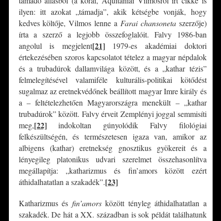
támadó állásból (a korai, Aquitániai Vilmosról írt cikke is
ilyen: itt azokat „támadja”, akik kétségbe vonják, hogy
kedves költője, Vilmos lenne a
Farai chansoneta
szerzője)
írta a szerző a legjobb összefoglalóit. Falvy 1986-ban
[21]
angolul is megjelent
1979-es akadémiai doktori
értekezésében szoros kapcsolatot tételez a magyar népdalok
és a trubadúrok dallamvilága között, és a „kathar tézis”
felmelegítésével valamiféle kulturális-politikai kötődést
sugalmaz az eretnekvédőnek beállított magyar Imre király és
a – feltételezhetően Magyarországra menekült – „kathar
trubadúrok” között. Falvy érveit Zemplényi joggal semmisíti
[22]
meg,
indokoltan gúnyolódik Falvy filológiai
felkészültségén, és természetesen igaza van, amikor az
albigens (kathar) eretnekség gnosztikus gyökereit és a
lényegileg platonikus udvari szerelmet összehasonlítva
megállapítja: „katharizmus és fin’amors között ezért
[23]
áthidalhatatlan a szakadék”.
Katharizmus és
fin’amors
között tényleg áthidalhatatlan a
szakadék. De hát a XX. században is sok példát találhatunk