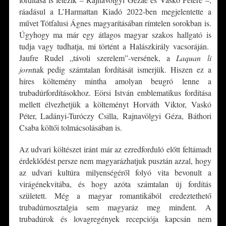
ráadásul a L’Harmattan Kiadó 2022-ben megjelentette a
művet Tótfalusi Ágnes magyarításában rímtelen sorokban is.
Úgyhogy ma már egy átlagos magyar szakos hallgató is
tudja vagy tudhatja, mi történt a Halászkirály vacsoráján.
Jaufre Rudel „távoli szerelem”-versének, a
Laquan li
jorn
nak pedig számtalan fordítását ismerjük. Hiszen ez a
híres költemény mintha amolyan beugró lenne a
trubadúrfordításokhoz. Eörsi István emblematikus fordítása
mellett élvezhetjük a költeményt Horváth Viktor, Vaskó
Péter, Ladányi-Turóczy Csilla, Rajnavölgyi Géza, Báthori
Csaba költői tolmácsolásában is.
Az udvari költészet iránt már az ezredforduló előtt feltámadt
érdeklődést persze nem magyarázhatjuk pusztán azzal, hogy
az udvari kultúra milyenségéről folyó vita bevonult a
virágénekvitába, és hogy azóta számtalan új fordítás
született. Még a magyar romantikából eredeztethető
trubadúrnosztalgia sem magyaráz meg mindent. A
trubadúrok és lovagregények recepciója kapcsán nem