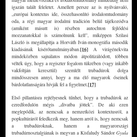
igazán talált feleletet. Amellett persze az is nyilvánvaló,
„európai kontextus ide, összehasonlító irodalomtudomány
oda, a régi magyar irodalmi tradíción belül tájékozódva
(amiként másutt is) részben autochton fejlődési
mozzanatokkal is számolnunk kell”, miképpen Szilasi
László is megállapítja a Horváth Iván-monográfia második
[16]
kiadásának kísérőtanulmányában.
A virágénekvita
mindeközben sajnálatos módon átpolitizálódott, többen
vélték úgy, hogy a regiszter fogalom tükrében (vagy inkább
vakfoltján keresztül) szemlélt trubadúrok dolga
mindösszesen annyi, hogy a ma élő magyarok őseinek
[17]
bárdolatlanságára hívják fel a figyelmet.
Első pillantásra rejtélyesnek tűnhet, hogy a trubadúrok az
ezredfordulón mégis „divatba jöttek”. De aki ezen
meglepődik, az nemcsak a nemzetközi kontextusról, a
popkultúráról feledkezik meg, hanem arról is, hogy nemcsak
a trubadúroknak, hanem a magyarországi
trubadúrnosztalgiának is megvan a Kisfaludy Sándor
Gyula