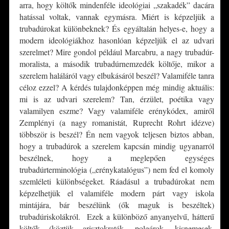
arra, hogy költők mindenféle ideológiai „szakadék” dacára
hatással voltak, vannak egymásra. Miért is képzeljük a
trubadúrokat különbeknek? És egyáltalán helyes-e, hogy a
modern ideológiákhoz hasonlóan képzeljük el az udvari
szerelmet? Mire gondol például Marcabru, a nagy trubadúr-
moralista, a második trubadúrnemzedék költője, mikor a
szerelem haláláról vagy elbukásáról beszél? Valamiféle tanra
céloz ezzel? A kérdés tulajdonképpen még mindig aktuális:
mi is az udvari szerelem? Tan, érzület, poétika vagy
valamilyen eszme? Vagy valamiféle erénykódex, amiről
Zemplényi (a nagy romanistát, Ruprecht Rohrt idézve)
többször is beszél? Én nem vagyok teljesen biztos abban,
hogy a trubadúrok a szerelem kapcsán mindig ugyanarról
beszélnek, hogy a meglepően egységes
trubadúrterminológia („erénykatalógus”) nem fed el komoly
szemléleti különbségeket. Ráadásul a trubadúrokat nem
képzelhetjük el valamiféle modern párt vagy iskola
mintájára, bár beszélünk (ők maguk is beszéltek)
trubadúriskolákról. Ezek a különböző anyanyelvű, hátterű
költők (köztük arisztokraták, polgárok, kisnemesek,