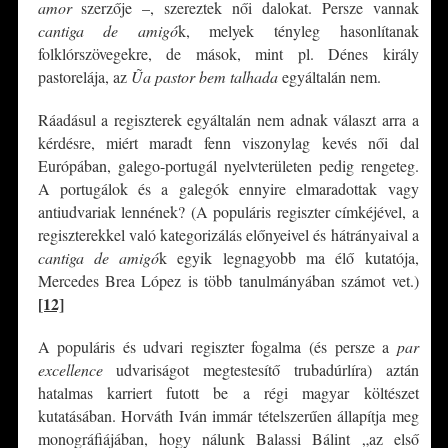
amor
szerzője –, szereztek női dalokat. Persze vannak
cantiga de amigó
k, melyek tényleg hasonlítanak
folklórszövegekre, de mások, mint pl. Dénes király
pastorelája, az
Ũa
pastor bem talhada
egyáltalán nem.
Ráadásul a regiszterek egyáltalán nem adnak választ arra a
kérdésre, miért maradt fenn viszonylag kevés női dal
Európában, galego-portugál nyelvterületen pedig rengeteg.
A portugálok és a galegók ennyire elmaradottak vagy
antiudvariak lennének? (A populáris regiszter címkéjével, a
regiszterekkel való kategorizálás előnyeivel és hátrányaival a
cantiga de amigó
k egyik legnagyobb ma élő kutatója,
Mercedes Brea López is több tanulmányában számot vet.)
[12]
A populáris és udvari regiszter fogalma (és persze a
par
excellence
udvariságot megtestesítő trubadúrlíra) aztán
hatalmas karriert futott be a régi magyar költészet
kutatásában. Horváth Iván immár tételszerűen állapítja meg
monográfiájában, hogy nálunk Balassi Bálint „az első