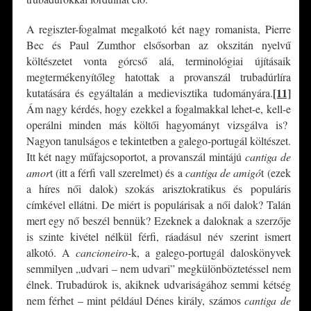
A regiszter-fogalmat megalkotó két nagy romanista, Pierre
Bec és Paul Zumthor elsősorban az okszitán nyelvű
költészetet vonta górcső alá, terminológiai újításaik
megtermékenyítőleg hatottak a provanszál trubadúrlíra
[11]
kutatására és egyáltalán a medievisztika tudományára.
Ám nagy kérdés, hogy ezekkel a fogalmakkal lehet-e, kell-e
operálni minden más költői hagyományt vizsgálva is?
Nagyon tanulságos e tekintetben a galego-portugál költészet.
Itt két nagy műfajcsoportot, a provanszál mintájú
cantiga de
amor
t (itt a férfi vall szerelmet) és a
cantiga de amigó
t (ezek
a híres női dalok) szokás arisztokratikus és populáris
címkével ellátni. De miért is populárisak a női dalok? Talán
mert egy nő beszél bennük? Ezeknek a daloknak a szerzője
is szinte kivétel nélkül férfi, ráadásul név szerint ismert
alkotó. A
cancioneiro-
k, a galego-portugál daloskönyvek
semmilyen „udvari – nem udvari” megkülönböztetéssel nem
élnek. Trubadúrok is, akiknek udvariságához semmi kétség
nem férhet – mint például Dénes király, számos
cantiga de