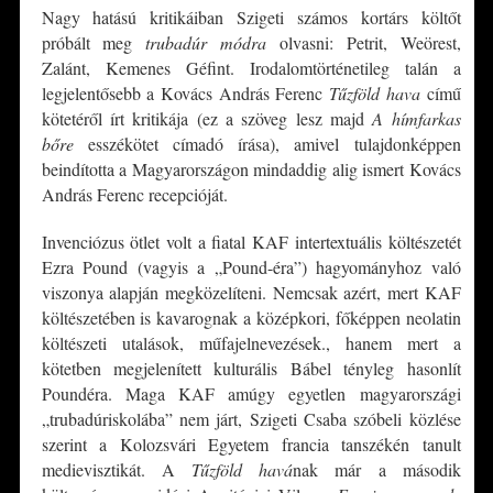
Nagy hatású kritikáiban Szigeti számos kortárs költőt
próbált meg
trubadúr módra
olvasni: Petrit, Weörest,
Zalánt, Kemenes Géfint. Irodalomtörténetileg talán a
legjelentősebb a Kovács András Ferenc
Tűzföld hava
című
kötetéről írt kritikája (ez a szöveg lesz majd
A hímfarkas
bőre
esszékötet címadó írása), amivel tulajdonképpen
beindította a Magyarországon mindaddig alig ismert Kovács
András Ferenc recepcióját.
Invenciózus ötlet volt a fiatal KAF intertextuális költészetét
Ezra Pound (vagyis a „Pound-éra”) hagyományhoz való
viszonya alapján megközelíteni. Nemcsak azért, mert KAF
költészetében is kavarognak a középkori, főképpen neolatin
költészeti utalások, műfajelnevezések., hanem mert a
kötetben megjelenített kulturális Bábel tényleg hasonlít
Poundéra. Maga KAF amúgy egyetlen magyarországi
„trubadúriskolába” nem járt, Szigeti Csaba szóbeli közlése
szerint a Kolozsvári Egyetem francia tanszékén tanult
medievisztikát. A
Tűzföld havá
nak már a második