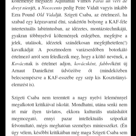
költeménye megidézi Aquitániai Vilmos
Farai un vers de
dreyt nien
jét, a
Nocecento
pedig Peire Vidalt vagyis inkább
Ezra Pound
Old Vidal
ját. Szigeti Csaba, az értelmező, ha
szabad egy képzavarral élni, szakértőn bolyong a KAF-féle
intertextuális labirintusban, az idézetes, montázstechnikájú,
gyakran többnyelvű költemények erdejében, megfejtve a
jelek, utalások, idézetek szándékosan megfejthetetlen(!)
kavalkádját A posztmodern varázserdőben botorkáló
értelmező arról sem feledkezik meg, hogy a költő nevének, a
Kovács
nak is értelmet adjon,
kovácsként
,
fabbró
ként új
Arnaut Danielként üdvözölve őt (mindeközben
belecsempészve a KAF-esszébe egy szép kis Kosztolányi-
elemzést is).
Szigeti Csaba nem teremtett a nagy nyelvi leleménnyel
megalkotott kritikáival iskolát. Mondhatni, utána senki nem
írt már ilyen távlatos, ekkora kulturális utaláshálót
megmozgató, ennyi pazar intellektuális sziporkát
felvonultató, mégis meghatóan személyes miniesszéket. (Én
úgy vélem, későbbi kritikáiban még maga Szigeti Csaba sem