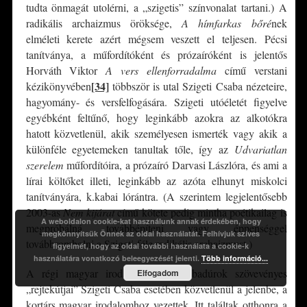
tudta önmagát utolérni, a „szigetis” színvonalat tartani.) A
radikális archaizmus öröksége,
A hímfarkas bőré
nek
elméleti kerete azért mégsem veszett el teljesen. Pécsi
tanítványa, a műfordítóként és prózaíróként is jelentős
Horváth Viktor
A vers ellenforradalma
című verstani
[34]
kézikönyvében
többször is utal Szigeti Csaba nézeteire,
hagyomány- és versfelfogására. Szigeti utóéletét figyelve
egyébként feltűnő, hogy leginkább azokra az alkotókra
hatott közvetlenül, akik személyesen ismerték vagy akik a
különféle egyetemeken tanultak tőle, így az
Udvariatlan
szerelem
műfordítóira, a prózaíró Darvasi Lászlóra, és ami a
lírai költőket illeti, leginkább az azóta elhunyt miskolci
tanítványára, k.kabai lórántra. (A szerintem legjelentősebb
2003-as
Nem kijárat
című kötete pedig mintha poétikailag is
A weboldalon cookie-kat használunk annak érdekében, hogy
megpróbálná továbbépíteni vagy éppenséggel
megkönnyítsük Önnek az oldal használatát. Felhívjuk szíves
továbbrombolni a Szigeti-féle radikális archaizmust.)
figyelmét, hogy az oldal további használata a cookie-k
használatára vonatkozó beleegyezését jelenti.
Több információ...
A régi magyar irodalom és a trubadúrok szövevényes
Elfogadom
„rejtekútjai” Szigeti Csaba esetében közvetlenül a jelenbe, a
kortárs magyar irodalomhoz vezettek. Itt találtak otthonra a