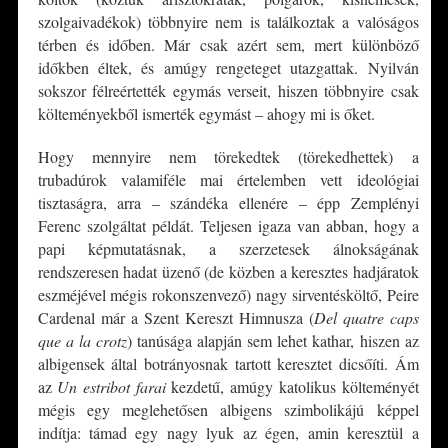
szolgaivadékok) többnyire nem is találkoztak a valóságos
térben és időben. Már csak azért sem, mert különböző
időkben éltek, és amúgy rengeteget utazgattak. Nyilván
sokszor félreértették egymás verseit, hiszen többnyire csak
költeményekből ismerték egymást – ahogy mi is őket.
Hogy mennyire nem törekedtek (törekedhettek) a
trubadúrok valamiféle mai értelemben vett ideológiai
tisztaságra, arra – szándéka ellenére – épp Zemplényi
Ferenc szolgáltat példát. Teljesen igaza van abban, hogy a
papi képmutatásnak, a szerzetesek álnokságának
rendszeresen hadat üzenő (de közben a keresztes hadjáratok
eszméjével mégis rokonszenvező) nagy sirventésköltő, Peire
Cardenal már a Szent Kereszt Himnusza (
Del quatre caps
que a la crotz
) tanúsága alapján sem lehet kathar, hiszen az
albigensek által botrányosnak tartott keresztet dicsőíti. Ám
az
Un estribot farai
kezdetű, amúgy katolikus költeményét
mégis egy meglehetősen albigens szimbolikájú képpel
indítja: támad egy nagy lyuk az égen, amin keresztül a