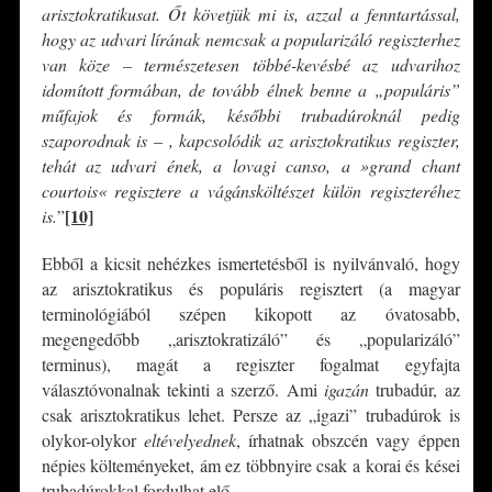
arisztokratikusat. Őt követjük mi is, azzal a fenntartással,
hogy az udvari lírának nemcsak a popularizáló regiszterhez
van köze – természetesen többé-kevésbé az udvarihoz
idomított formában, de tovább élnek benne a „populáris”
műfajok és formák, későbbi trubadúroknál pedig
szaporodnak is – , kapcsolódik az arisztokratikus regiszter,
tehát az udvari ének, a lovagi canso, a »grand chant
courtois« regisztere a vágánsköltészet külön regiszteréhez
[10]
is.
”
Ebből a kicsit nehézkes ismertetésből is nyilvánvaló, hogy
az arisztokratikus és populáris regisztert (a magyar
terminológiából szépen kikopott az óvatosabb,
megengedőbb „arisztokratizáló” és „popularizáló”
terminus), magát a regiszter fogalmat egyfajta
választóvonalnak tekinti a szerző. Ami
igazán
trubadúr, az
csak arisztokratikus lehet. Persze az „igazi” trubadúrok is
olykor-olykor
eltévelyednek
, írhatnak obszcén vagy éppen
népies költeményeket, ám ez többnyire csak a korai és kései
trubadúrokkal fordulhat elő.