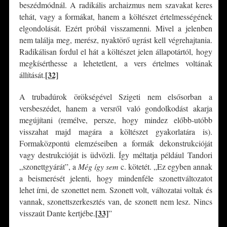
beszédmódnál. A radikális archaizmus nem szavakat keres
tehát, vagy a formákat, hanem a költészet értelmességének
elgondolását. Ezért próbál visszamenni. Mivel a jelenben
nem találja meg, merész, nyaktörő ugrást kell végrehajtania.
Radikálisan fordul el hát a költészet jelen állapotártól, hogy
megkísérthesse a lehetetlent, a vers értelmes voltának
[32]
állítását.
A trubadúrok örökségével Szigeti nem elsősorban a
versbeszédet, hanem a versről való gondolkodást akarja
megújítani (remélve, persze, hogy mindez előbb-utóbb
visszahat majd magára a költészet gyakorlatára is).
Formaközpontú elemzéseiben a formák dekonstrukcióját
vagy destrukcióját is üdvözli. Így méltatja például Tandori
„szonettgyárát”, a
Még így sem
c. kötetét. „Ez egyben annak
a beismerését jelenti, hogy mindenféle szonettváltozatot
lehet írni, de szonettet nem. Szonett volt, változatai voltak és
vannak, szonettszerkesztés van, de szonett nem lesz. Nincs
[33]
visszaút Dante kertjébe.
”