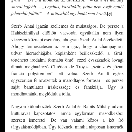
sorral lejjebb. – „Legátus, kardinális, pápa nem eszik ennél
[5]
fehérebb fölött!” – A mítoszból egy betűt sem értett
.
Szerb Antal igazán szellemes és mulatságos. De persze a
Halászkirállyal eltöltött vacsorán egyáltalán nem ilyen
viccesen köznapi esemény, ahogyan Szerb Antal érzékelteti.
Ahogy természetesen az sem igaz, hogy a champagne-i
udvar hierarchiájába káplánként beilleszkedő, a Grál-
történetet irodalmi formába öntő, ezzel évszázadok lovagi
álmait meghatározó Chrétien de Troyes „száraz és józan
francia polgárember” lett volna. Szerb Antalt egész
egyszerűen félrevezettek a másodlagos forrásai – és persze
saját bámulatos íráskészsége és fantáziája. Úgy is
mondhatnánk, meglódult a tolla.
Nagyon különbözőek Szerb Antal és Babits Mihály udvari
kultúrával kapcsolatos, ámde egyformán másodkézből
szerzett ismeretei. De van valami közös a két író
tárgyalásmódjában. Úgy idéznek, mintha alaposan ismernék