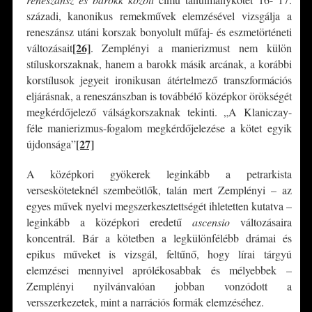
századi, kanonikus remekművek elemzésével vizsgálja a
reneszánsz utáni korszak bonyolult műfaj- és eszmetörténeti
[26]
változásait
. Zemplényi a manierizmust nem külön
stíluskorszaknak, hanem a barokk másik arcának, a korábbi
korstílusok jegyeit ironikusan átértelmező transzformációs
eljárásnak, a reneszánszban is továbbélő középkor örökségét
megkérdőjelező válságkorszaknak tekinti. „A Klaniczay-
féle manierizmus-fogalom megkérdőjelezése a kötet egyik
[27]
újdonsága”
A középkori gyökerek leginkább a petrarkista
versesköteteknél szembeötlők, talán mert Zemplényi – az
egyes művek nyelvi megszerkesztettségét ihletetten kutatva –
leginkább a középkori eredetű
ascensio
változásaira
koncentrál. Bár a kötetben a legkülönfélébb drámai és
epikus műveket is vizsgál, feltűnő, hogy lírai tárgyú
elemzései mennyivel aprólékosabbak és mélyebbek –
Zemplényi nyilvánvalóan jobban vonzódott a
versszerkezetek, mint a narrációs formák elemzéséhez.