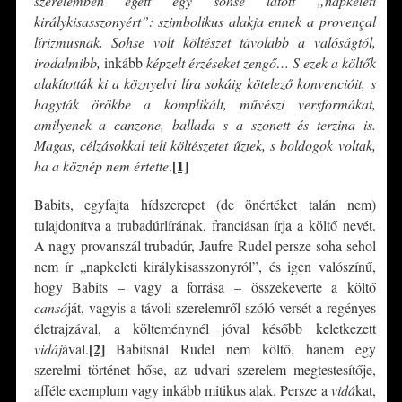
szerelemben égett egy sohse látott „napkeleti
királykisasszonyért”: szimbolikus alakja ennek a provençal
lírizmusnak. Sohse volt költészet távolabb a valóságtól,
irodalmibb,
inkább
képzelt érzéseket zengő… S ezek a költők
alakították ki a köznyelvi líra sokáig kötelező konvencióit, s
hagyták örökbe a komplikált, művészi versformákat,
amilyenek a canzone, ballada s a szonett és terzina is.
Magas, célzásokkal teli költészetet űztek, s boldogok voltak,
[1]
ha a köznép nem értette
.
Babits, egyfajta hídszerepet (de önértéket talán nem)
tulajdonítva a trubadúrlírának, franciásan írja a költő nevét.
A nagy provanszál trubadúr, Jaufre Rudel persze soha sehol
nem ír „napkeleti királykisasszonyról”, és igen valószínű,
hogy Babits – vagy a forrása – összekeverte a költő
cansó
ját, vagyis a távoli szerelemről szóló versét a regényes
életrajzával, a költeménynél jóval később keletkezett
[2]
vidáj
ával.
Babitsnál Rudel nem költő, hanem egy
szerelmi történet hőse, az udvari szerelem megtestesítője,
afféle exemplum vagy inkább mitikus alak. Persze a
vidá
kat,