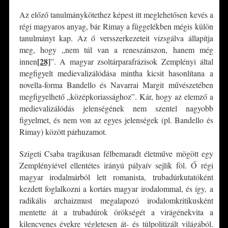
Az előző tanulmánykötethez képest itt meglehetősen kevés a
régi magyaros anyag, bár Rimay a függelékben mégis külön
tanulmányt kap. Az ő versszerkezeteit vizsgálva állapítja
meg, hogy „nem túl van a reneszánszon, hanem még
[28]
innen
”. A magyar zsoltárparafrázisok Zemplényi által
megfigyelt medievalizálódása mintha kicsit hasonlítana a
novella-forma Bandello és Navarrai Margit művészetében
megfigyelhető „középkoriassághoz”. Kár, hogy az elemző a
medievalizálódás jelenségének nem szentel nagyobb
figyelmet, és nem von az egyes jelenségek (pl. Bandello és
Rimay) között párhuzamot.
Szigeti Csaba tragikusan félbemaradt életműve mögött egy
Zemplényiével ellentétes irányú pályaív sejlik föl. Ő régi
magyar irodalmárból lett romanista, trubadúrkutatóként
kezdett foglalkozni a kortárs magyar irodalommal, és így, a
radikális archaizmust megalapozó irodalomkritikusként
mentette át a trubadúrok örökségét a virágénekvita a
kilencvenes évekre végletesen át- és túlpolitizált világából.