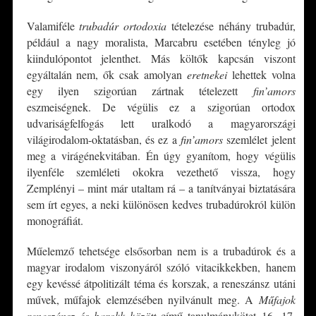
Valamiféle
trubadúr ortodoxia
tételezése néhány trubadúr,
például a nagy moralista, Marcabru esetében tényleg jó
kiindulópontot jelenthet. Más költők kapcsán viszont
egyáltalán nem, ők csak amolyan
eretnekei
lehettek volna
egy ilyen szigorúan zártnak tételezett
fin’amors
eszmeiségnek. De végülis ez a szigorúan ortodox
udvariságfelfogás lett uralkodó a magyarországi
világirodalom-oktatásban, és ez a
fin’amors
szemlélet jelent
meg a virágénekvitában. Én úgy gyanítom, hogy végülis
ilyenféle szemléleti okokra vezethető vissza, hogy
Zemplényi – mint már utaltam rá – a tanítványai biztatására
sem írt egyes, a neki különösen kedves trubadúrokról külön
monográfiát.
Műelemző tehetsége elsősorban nem is a trubadúrok és a
magyar irodalom viszonyáról szóló vitacikkekben, hanem
egy kevéssé átpolitizált téma és korszak, a reneszánsz utáni
művek, műfajok elemzésében nyilvánult meg. A
Műfajok
reneszánsz és barokk között
című tanulmánykötet 16- 17.