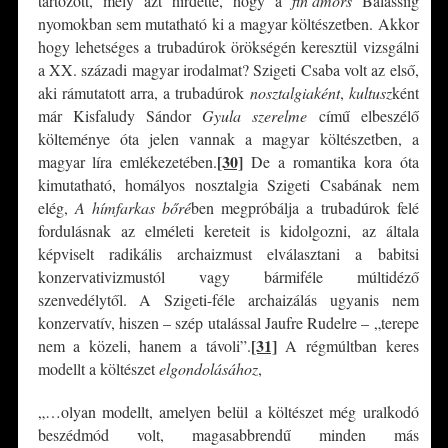
tartozott, mely azt hirdette, hogy a
fin’amors
Balassiig
nyomokban sem mutatható ki a magyar költészetben. Akkor
hogy lehetséges a trubadúrok örökségén keresztül vizsgálni
a XX. századi magyar irodalmat? Szigeti Csaba volt az első,
aki rámutatott arra, a trubadúrok
nosztalgiaként
,
kultusz
ként
már Kisfaludy Sándor
Gyula szerelme
című elbeszélő
költeménye óta jelen vannak a magyar költészetben, a
[30]
magyar líra emlékezetében.
De a romantika kora óta
kimutatható, homályos nosztalgia Szigeti Csabának nem
elég,
A hímfarkas bőré
ben megpróbálja a trubadúrok felé
fordulásnak az elméleti kereteit is kidolgozni, az általa
képviselt radikális archaizmust elválasztani a babitsi
konzervativizmustól vagy bármiféle múltidéző
szenvedélytől. A Szigeti-féle archaizálás ugyanis nem
konzervatív, hiszen – szép utalással Jaufre Rudelre – „terepe
[31]
nem a közeli, hanem a távoli”.
A régmúltban keres
modellt a költészet
elgondolásához
,
„…olyan modellt, amelyen belül a költészet még uralkodó
beszédmód volt, magasabbrendű minden más