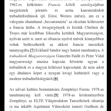
1962-es kétkötetes
Francia költők antológiá
jában
megjelentek jelentős és azóta kanonizálódott
trubadúrfordítások (pl. Eörsi, Weöres művei), ám ez a
válogatás óhatatlanul „becsatornázta” az okszitán költészetet
a francia lírába. A lovagregények és köztük Chrétien de
Troyes már korábban fókuszba kerültek Magyarországon,
nyilván azért is, mert az ófrancia nyelvű művek könnyebben
voltak beilleszthetők az akkori francia tanszékek
[7]
tananyagába.
Eckhard Sándor nagy hatású tanulmánya,
A
trubadúrok Magyarországon
Gaucelm Faidit és Peire Vidal
magyarországi utazása kapcsán felvetette ugyan a
trubadúrok és a magyar költészet kapcsolatát, de nem adott
egy általános képet a nyugati lovagi kultúráról vagy a
[8]
modern trubadúrfilológiáról.
Az udvari kultúra bemutatására Zemplényi Ferenc 1978-as
[9]
tanulmányáig kell várni.
1978-as közleményében
Zemplényi, az ELTE Világirodalom Tanszékének oktatója
(a ma inkább Aquitániai Vilmosként ismert) Guilhem de