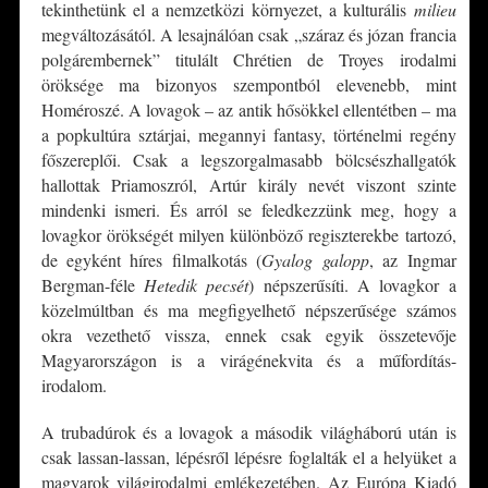
tekinthetünk el a nemzetközi környezet, a kulturális
milieu
megváltozásától. A lesajnálóan csak „száraz és józan francia
polgárembernek” titulált Chrétien de Troyes irodalmi
öröksége ma bizonyos szempontból elevenebb, mint
Homéroszé. A lovagok – az antik hősökkel ellentétben – ma
a popkultúra sztárjai, megannyi fantasy, történelmi regény
főszereplői. Csak a legszorgalmasabb bölcsészhallgatók
hallottak Priamoszról, Artúr király nevét viszont szinte
mindenki ismeri. És arról se feledkezzünk meg, hogy a
lovagkor örökségét milyen különböző regiszterekbe tartozó,
de egyként híres filmalkotás (
Gyalog galopp
, az Ingmar
Bergman-féle
Hetedik pecsét
) népszerűsíti. A lovagkor a
közelmúltban és ma megfigyelhető népszerűsége számos
okra vezethető vissza, ennek csak egyik összetevője
Magyarországon is a virágénekvita és a műfordítás-
irodalom.
A trubadúrok és a lovagok a második világháború után is
csak lassan-lassan, lépésről lépésre foglalták el a helyüket a
magyarok világirodalmi emlékezetében. Az Európa Kiadó