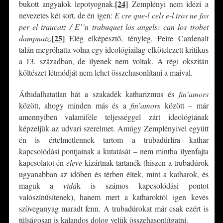
[24]
bukott angyalok lepotyognak.
Zemplényi nem idézi a
nevezetes két sort, de én igen:
E cre que-l cels e-l tros ne fos
per el traucatz / E
’’
n trabuquet los angels: can los trobet
[25]
dampnatz.
Elég elképesztő, tényleg. Peire Cardenalt
talán megróhatta volna egy ideológiailag elkötelezett kritikus
a 13. században, de ilyenek nem voltak. A régi okszitán
költészet létmódját nem lehet összehasonlítani a maival.
Áthidalhatatlan hát a szakadék katharizmus és
fin’amors
között, ahogy minden más és a
fin’amors
között – már
amennyiben valamiféle teljességgel zárt ideológiának
képzeljük az udvari szerelmet. Amúgy Zemplényivel együtt
én is értelmetlennek tartom a trubadúrlíra kathar
kapcsolódási pontjainak a kutatását – nem mintha ilyenfajta
kapcsolatot én
eleve
kizártnak tartanék (hiszen a trubadúrok
ugyanabban az időben és térben éltek, mint a katharok, és
maguk a
vidá
k is számos kapcsolódási pontot
valószínűsítenek), hanem mert a katharoktól igen kevés
szöveganyag maradt fenn. A trubadúrokat már csak ezért is
túlságosan is kalandos dolog velük összehasonlítgatni.