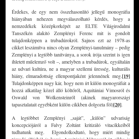
Érdekes, de egy nem összehasonlító jellegű monográfia
hiányában nehezen megválaszolható kérdés, hogy a
nemzedékek középkorképét az ELTE Világirodalmi
Tanszékén alakító Zemplényi Ferenc mit is gondolt
tulajdonképpen a trubadúrokról. Sajnos ezt az 1978-as
cikket leszámítva nincs olyan Zemplényi-tanulmány – pedig
Zemplényi a legtöbb tanítványa, a sorok írója szerint is igen
ihletett műelemző volt –, amelyben a trubadúrok, egyáltalán
az udvari kultúra, ne a magyar szellemi üresség, kulturális
[19]
hiány, elmaradottság ellenpontjaként jelennének meg.
Tulajdonképpen nagy kár, hogy nem írt külön monográfiát a
hozzá alkatilag közel álló költőről, Aquitániai Vimosról és
Oswald von Wolkensteinről (akinek magyarországi
[20]
tapasztalatait egyébként külön cikkben dolgozta föl)
.
A legtöbbet Zemplényi „saját”, „külön” udvariság
koncepciójáról a Falvy Zoltánt kritizáló vitacikkeiből
tudhatunk meg. Elgondolkodtató, hogy miért mindig