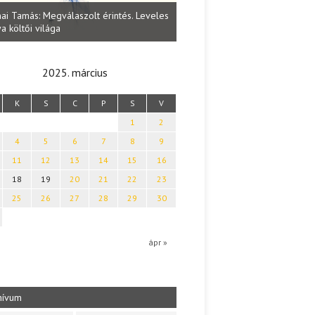
Lakatos Fleisz Katalin: Vasárna
ai Tamás: Megválaszolt érintés. Leveles
Sárszegen
a költői világa
2025. március
K
S
C
P
S
V
1
2
4
5
6
7
8
9
11
12
13
14
15
16
18
19
20
21
22
23
25
26
27
28
29
30
b
ápr »
hívum