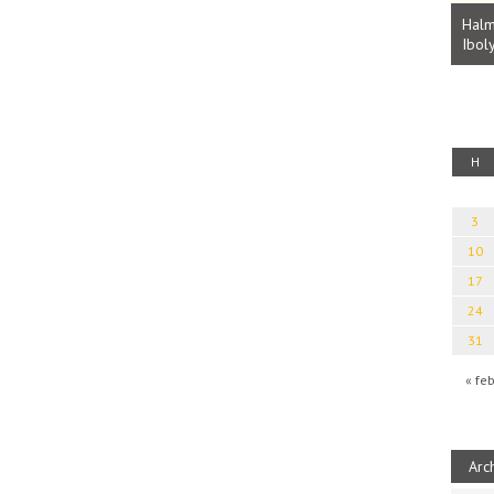
Parvathy Baul: A NAGY LELKEK DALAI.
Bevezetés a bául ösvénybe (Fordította:
Halm
Rideg Zsófia)
Iboly
uz
H
3
10
17
24
31
« fe
Arc