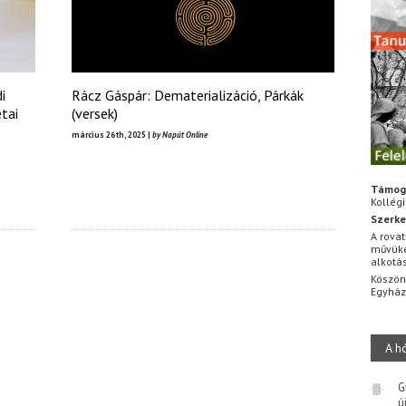
i
Rácz Gáspár: Dematerializáció, Párkák
tai
(versek)
március 26th, 2025 |
by Napút Online
Támog
Kollég
Szerke
A rovat
művüke
alkotá
Köszön
Egyhá
A h
G
ú