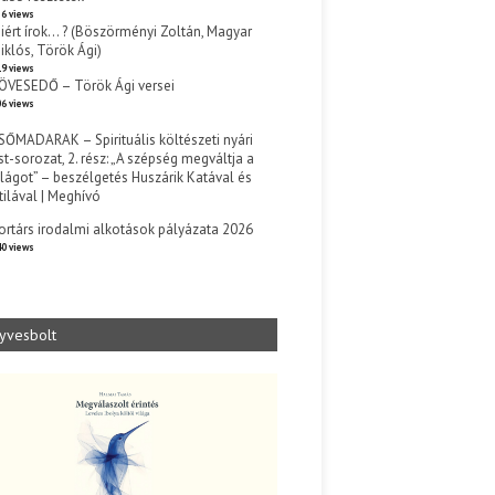
6 views
iért írok… ? (Böszörményi Zoltán, Magyar
iklós, Török Ági)
9 views
ÖVESEDŐ – Török Ági versei
6 views
SŐMADARAK – Spirituális költészeti nyári
st-sorozat, 2. rész: „A szépség megváltja a
ilágot” – beszélgetés Huszárik Katával és
tilával | Meghívó
s
ortárs irodalmi alkotások pályázata 2026
0 views
yvesbolt