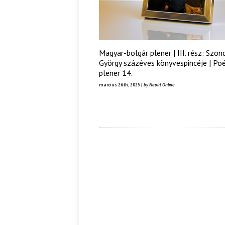
Magyar-bolgár plener | III. rész: Szond
György százéves könyvespincéje | Poé
plener 14.
március 26th, 2025 |
by Napút Online