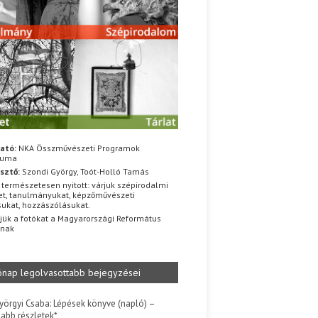
ató:
NKA Összművészeti Programok
iuma
sztő:
Szondi György, Toót-Holló Tamás
 természetesen nyitott: várjuk szépirodalmi
t, tanulmányukat, képzőművészeti
sukat, hozzászólásukat.
jük a fotókat a Magyarországi Református
znak
ónap legolvasottabb bejegyzései
yörgyi Csaba: Lépések könyve (napló) –
jabb részletek*