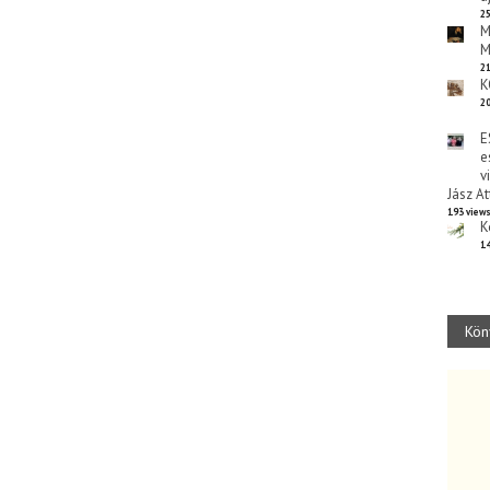
25
M
M
21
K
20
E
e
v
Jász At
193 view
K
14
Kön