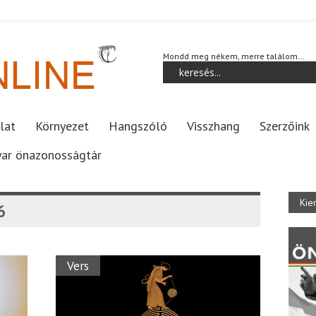
Mondd meg nékem, merre találom…
lat
Környezet
Hangszóló
Visszhang
Szerzőink
ar önazonosságtár
Kie
6
Vers