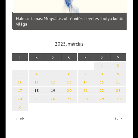
l
Halmai Tamás: Megválaszolt érintés. Leveles Ibolya költői
Laka
világa
2025. március
H
K
S
C
P
S
V
1
2
3
4
5
6
7
8
9
10
11
12
13
14
15
16
17
18
19
20
21
22
23
24
25
26
27
28
29
30
31
« feb
ápr »