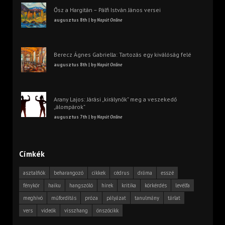
Ősz a Hargitán – Pálfi István János versei
augusztus 8th | by
Napút Online
Berecz Ágnes Gabriella: Tartozás egy kiválóság felé
augusztus 8th | by
Napút Online
Arany Lajos: Járási „királynők” meg a veszekedő
„álompárok”
augusztus 7th | by
Napút Online
Címkék
asztalfiók
beharangozó
cikkek
cédrus
dráma
esszé
fénykör
haiku
hangszóló
hírek
kritika
körkérdés
levélfa
meghívó
műfordítás
próza
pályázat
tanulmány
tárlat
vers
videók
visszhang
önszócikk