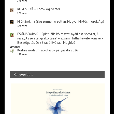
256 views
KÖVESEDŐ – Török Ági versei
229 views
Miért írok… ? (Böszörményi Zoltán, Magyar Miklós, Török Ági)
156 views
ESŐMADARAK – Spirituális költészeti nyári est-sorozat, 3.
rész: „A szeretet gyakorlása” – szvámí Tírtha Fekete könyve –
Beszélgetés Ősz Szabó Évával | Meghívó
139 views
Kortárs irodalmi alkotások pályázata 2026
138 views
Könyvesbolt