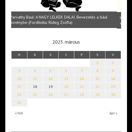
l
Halmai Tamás: Megválaszolt érintés. Leveles Ibolya költői
Laka
világa
2025. március
H
K
S
C
P
S
V
1
2
3
4
5
6
7
8
9
10
11
12
13
14
15
16
17
18
19
20
21
22
23
24
25
26
27
28
29
30
31
« feb
ápr »