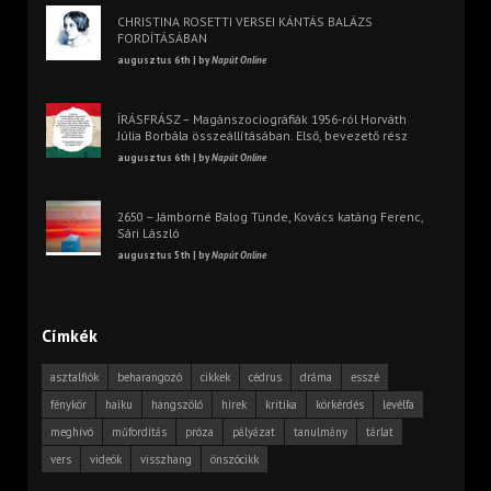
CHRISTINA ROSETTI VERSEI KÁNTÁS BALÁZS
FORDÍTÁSÁBAN
augusztus 6th | by
Napút Online
ÍRÁSFRÁSZ – Magánszociográfiák 1956-ról Horváth
Júlia Borbála összeállításában. Első, bevezető rész
augusztus 6th | by
Napút Online
2650 – Jámborné Balog Tünde, Kovács katáng Ferenc,
Sári László
augusztus 5th | by
Napút Online
Címkék
asztalfiók
beharangozó
cikkek
cédrus
dráma
esszé
fénykör
haiku
hangszóló
hírek
kritika
körkérdés
levélfa
meghívó
műfordítás
próza
pályázat
tanulmány
tárlat
vers
videók
visszhang
önszócikk