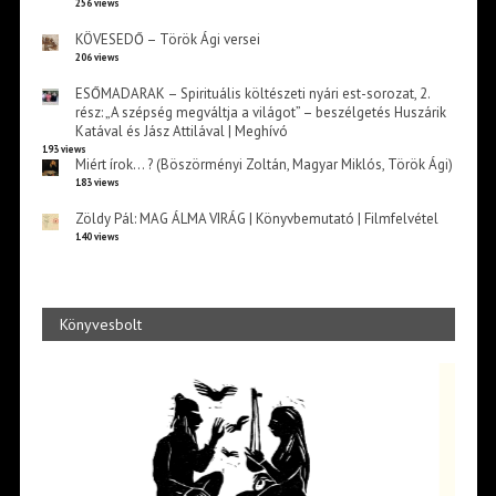
256 views
KÖVESEDŐ – Török Ági versei
206 views
ESŐMADARAK – Spirituális költészeti nyári est-sorozat, 2.
rész: „A szépség megváltja a világot” – beszélgetés Huszárik
Katával és Jász Attilával | Meghívó
193 views
Miért írok… ? (Böszörményi Zoltán, Magyar Miklós, Török Ági)
183 views
Zöldy Pál: MAG ÁLMA VIRÁG | Könyvbemutató | Filmfelvétel
140 views
Könyvesbolt