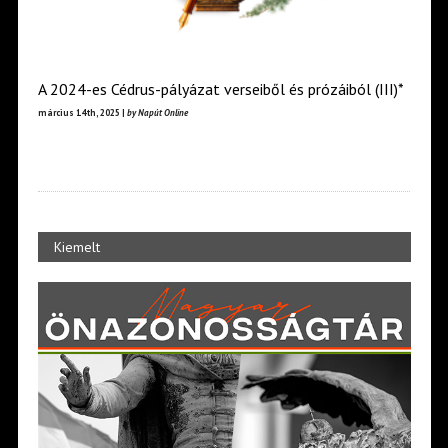
A 2024-es Cédrus-pályázat verseiből és prózáiból (III)*
március 14th, 2025 |
by Napút Online
Kiemelt