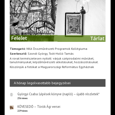
Támogató:
NKA Összművészeti Programok Kollégiuma
Szerkesztő:
Szondi György, Toót-Holló Tamás
A rovat természetesen nyitott: várjuk szépirodalmi művüket,
tanulmányukat, képzőművészeti alkotásukat, hozzászólásukat.
Köszönjük a fotókat a Magyarországi Református Egyháznak
A hónap legolvasottabb bejegyzései
Györgyi Csaba: Lépések könyve (napló) – újabb részletek*
256 views
KÖVESEDŐ – Török Ági versei
229 views