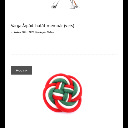
Varga Árpád: halál-memoár (vers)
március 30th, 2025 |
by Napút Online
Esszé