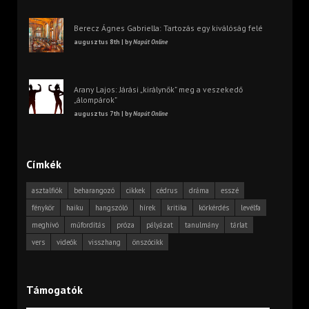
Berecz Ágnes Gabriella: Tartozás egy kiválóság felé
augusztus 8th | by
Napút Online
Arany Lajos: Járási „királynők” meg a veszekedő
„álompárok”
augusztus 7th | by
Napút Online
Címkék
asztalfiók
beharangozó
cikkek
cédrus
dráma
esszé
fénykör
haiku
hangszóló
hírek
kritika
körkérdés
levélfa
meghívó
műfordítás
próza
pályázat
tanulmány
tárlat
vers
videók
visszhang
önszócikk
Támogatók