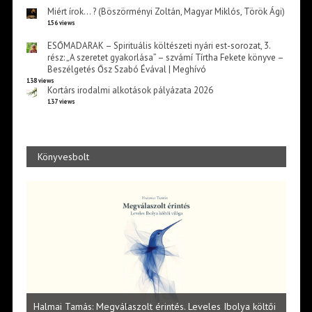
Miért írok… ? (Böszörményi Zoltán, Magyar Miklós, Török Ági)
156 views
ESŐMADARAK – Spirituális költészeti nyári est-sorozat, 3.
rész: „A szeretet gyakorlása” – szvámí Tírtha Fekete könyve –
Beszélgetés Ősz Szabó Évával | Meghívó
138 views
Kortárs irodalmi alkotások pályázata 2026
137 views
Könyvesbolt
l
Halmai Tamás: Megválaszolt érintés. Leveles Ibolya költői