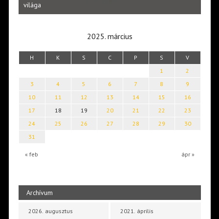
Laka
világa
2025. március
H
K
S
C
P
S
V
1
2
3
4
5
6
7
8
9
10
11
12
13
14
15
16
17
18
19
20
21
22
23
24
25
26
27
28
29
30
31
« feb
ápr »
Archívum
2026. augusztus
2021. április