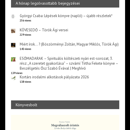
A hónap legolvasottabb bejegyzései
Györgyi Csaba: Lépések könyve (napló) – újabb részletek*
256 views
KÖVESEDŐ – Török Ági versei
229 views
Miért írok… ? (Böszörményi Zoltán, Magyar Miklós, Török Ági)
143 views
ESŐMADARAK – Spirituális költészeti nyári est-sorozat, 3.
rész: „A szeretet gyakorlása” – szvámí Tírtha Fekete könyve –
Beszélgetés Ősz Szabó Évával | Meghívó
139 views
Kortárs irodalmi alkotások pályázata 2026
138 views
Könyvesbolt