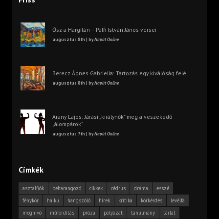
Ősz a Hargitán – Pálfi István János versei
augusztus 8th | by
Napút Online
Berecz Ágnes Gabriella: Tartozás egy kiválóság felé
augusztus 8th | by
Napút Online
Arany Lajos: Járási „királynők” meg a veszekedő
„álompárok”
augusztus 7th | by
Napút Online
Címkék
asztalfiók
beharangozó
cikkek
cédrus
dráma
esszé
fénykör
haiku
hangszóló
hírek
kritika
körkérdés
levélfa
meghívó
műfordítás
próza
pályázat
tanulmány
tárlat