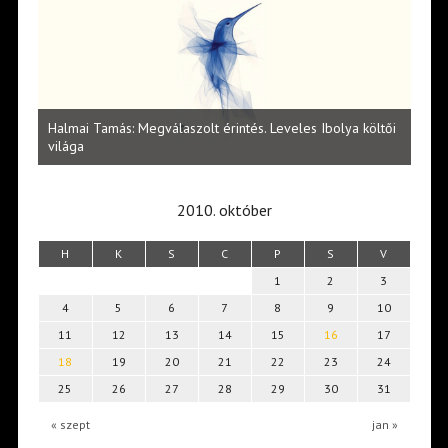
l
Halmai Tamás: Megválaszolt érintés. Leveles Ibolya költői
Laka
világa
2010. október
H
K
S
C
P
S
V
1
2
3
4
5
6
7
8
9
10
11
12
13
14
15
16
17
18
19
20
21
22
23
24
25
26
27
28
29
30
31
« szept
jan »