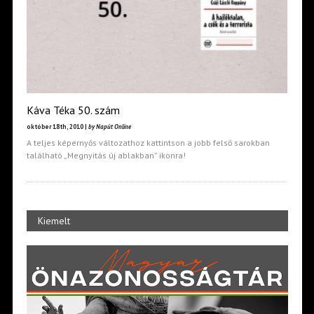
Káva Téka 50. szám
október 18th, 2010 |
by Napút Online
A teljes képernyős változathoz kattintson a jobb felső sarokban
található „Megnyitás új ablakban” ikonra!
Kiemelt