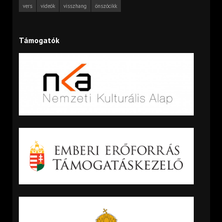
vers
videók
visszhang
önszócikk
Támogatók