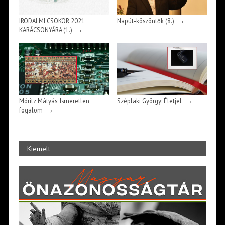
→
IRODALMI CSOKOR 2021
Napút-köszöntők (8.)
→
KARÁCSONYÁRA (1.)
→
Móritz Mátyás: Ismeretlen
Széplaki György: Életjel
→
fogalom
Kiemelt