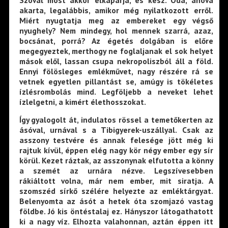
akarta, legalábbis, amikor még nyilatkozott erről.
Miért nyugtatja meg az embereket egy végső
nyughely? Nem mindegy, hol mennek szarrá, azaz,
bocsánat, porrá? Az égetés dolgában is előre
megegyeztek, merthogy ne foglaljanak el sok helyet
mások elől, lassan csupa nekropoliszból áll a föld.
Ennyi fölösleges emlékművet, nagy részére rá se
vetnek egyetlen pillantást se, amúgy is tökéletes
ízlésrombolás mind. Legföljebb a neveket lehet
ízlelgetni, a kimért élethosszokat.
Így gyalogolt át, indulatos rössel a temetőkerten az
ásóval, urnával s a Tibigyerek-uszállyal. Csak az
asszony testvére és annak felesége jött még ki
rajtuk kívül, éppen elég nagy kör négy ember egy sír
körül. Kezet ráztak, az asszonynak elfutotta a könny
a szemét az urnára nézve. Legszívesebben
rákiáltott volna, már nem ember, mit siratja. A
szomszéd sírkő szélére helyezte az emléktárgyat.
Belenyomta az ásót a hetek óta szomjazó vastag
földbe. Jó kis öntéstalaj ez. Hányszor látogathatott
ki a nagy víz. Elhozta valahonnan, aztán éppen itt