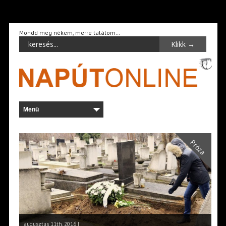
Mondd meg nékem, merre találom…
Próza
augusztus 11th, 2016 |