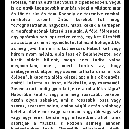
letette, mintha elfáradt volna a cipekedésben. Végül
is az egyik legnagyobb munkát végzi a világon: mar
és tör és zúz és töm. Közhely, de teremtve rombol,
rombolva teremt. Óriási köröket fut meg,
fölfoghatatlanul nagyokat, hiába kéklik a térképen
a megfoghatónak látszó szalagja. A föld fölrepedt,
egy aprócska seb, spriccelve vérző, egy-két ütésétől
az ásólapnak, mint nyomókötéstől majd beheged. De
az még jövő, ha nem is túl messzi. Haladt két vagy
három nyom mélyig, elég lesz-e? Belehelyezte, egy
kicsit oldalt billent, maga sem tudta volna
megmondani, miért, miért fontos az, hogy
szálegyenest álljon egy sosem látható urna a föld
ölében?, kikaparta alóla kézzel azt a kis göröngyöt,
amitől. Letette az ásót, elfektette, egy csecsemőt.
Sosem akart pedig gyereket, erre a rohadék világra?
Háborúba küldik, vagy ami még rosszabb, békébe,
aztán olyan sebeket, ami a rosszabb: oszt vagy
szerez, szerzett volna, amibe végül aztán valahogy
belehal. Alzheimer vagy parkinson vagy rák vagy szív
vagy agyi erek. Bénán egy intézetben, ahol rájuk
szorítják a falakat, s közben színleg minden
kívánságukat lesik. Elcserélik véletlenül, értik,