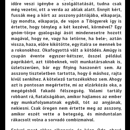
időre veszi igénybe a szolgáltatását, tudna csak
még vezetni, ott a verda az ablak alatt. Ennyit kért,
fussák meg a kört az asszony pátriájába, elkaparja,
így mondta, elkaparja, de vajon a Tibigyerek így is
értette, hogy tényleg a két kezével, körmével? Egy
gnóm-törpe gyalogsági ásót mindenesetre hozott
magával, hogy ne, vagy ha letörne, ha bele-, aztán
vissza, haza, előre kikötötte, egy italra se mennek be
a rokonokhoz. Okafogyottá vált a kötődés. Amúgy is
csupán évente egyszer-kétszer, ősszel például
paprikáért, azt többeknek, volt munkatársaknak is,
üzletszerűen, bár egy fitying haszonért sem. Az
asszony tiszteletben tartotta, hogy ő máshoz, rajta
kívül senkihez. A kötelező tartozékokhoz sem. Ahogy
azt is pontosan megértette, mi az elzárkózás oka, a
megégésből fakadó félszegség. Valami tartály
robbant rá, fiatalságában, amikor hajlamos az ember
egy munkafolyamatnak egyből, tót az anyjának,
nekiesni. Csak öregen nem értette meg az asszony,
amikor eszét vette a betegség, és minduntalan
rákacsolt volna a sorvadó combizmaival.
Szóval most akkor elkaparja, és kész. Oda, ahová