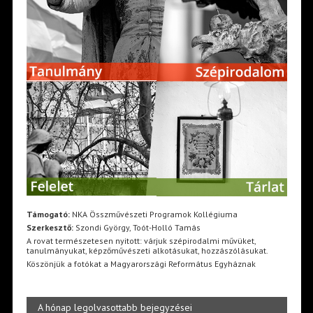
Támogató:
NKA Összművészeti Programok Kollégiuma
Szerkesztő:
Szondi György, Toót-Holló Tamás
A rovat természetesen nyitott: várjuk szépirodalmi művüket,
tanulmányukat, képzőművészeti alkotásukat, hozzászólásukat.
Köszönjük a fotókat a Magyarországi Református Egyháznak
A hónap legolvasottabb bejegyzései