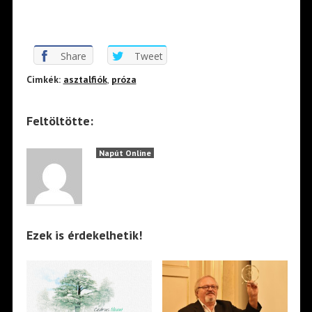
Share
Tweet
Cimkék:
asztalfiók
,
próza
Feltöltötte:
Napút Online
Ezek is érdekelhetik!