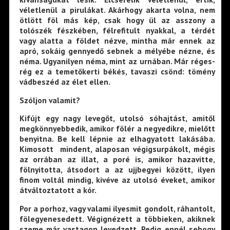
véletlenül a pirulákat. Akárhogy akarta volna, nem
ötlött föl más kép, csak hogy ül az asszony a
tolószék fészkében, félrefitult nyakkal, a térdét
vagy alatta a földet nézve, mintha már ennek az
apró, sokáig gennyedő sebnek a mélyébe nézne, és
néma. Ugyanilyen néma, mint az urnában. Már réges-
rég ez a temetőkerti békés, tavaszi csönd: tömény
vádbeszéd az élet ellen.
Szóljon valamit?
Kifújt egy nagy levegőt, utolsó sóhajtást, amitől
megkönnyebbedik, amikor fölér a negyedikre, mielőtt
benyitna. Be kell lépnie az elhagyatott lakásába.
Kimosott mindent, alaposan végigsurpákolt, mégis
az orrában az illat, a poré is, amikor hazavitte,
fölnyitotta, átsodort a az ujjbegyei között, ilyen
finom voltál mindig, kivéve az utolsó éveket, amikor
átváltoztatott a kór.
Por a porhoz, vagy valami ilyesmit gondolt, ráhantolt,
fölegyenesedett. Végignézett a többieken, akiknek
szeme már vastagon levedzett. Pedig ennél sehogy