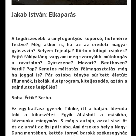
Jakab István: Elkaparás
A legdíszesebb aranyfogantyús koporsó, hófehérre
festve? Még akkor is, ha az az eredeti magyar
gyászszín? Selyem fejealja? Körben kilógó csipkék?
Fojtó fáklyaláng, vagy ami még szörnyűbb, műlobogás
a ravatalon? Gyászzene? Mozart? Beethoven?
Verdi? Pap? Kenetes méltatás, fölmagasztalás, még
ha joggal is? Pár ostoba ténybe sűrített életút:
fölmenők, iskolák, életprogram, kiteljesedés, aztán a
sajnálatos leépülés?
Soha. Értik? So-ha.
Ez egy balfasz gyerek, Tibike, itt a balján. Ide-oda
löki a kibaszélet. Egyik állásból a másikba,
közmunka, miegymás. S mégis autója, azzal viszi őt
és az urnát az ősi pátriába. Ami érsekes hely a Nagy-
Duna mentében, kettős tornyú barokk székesegyház