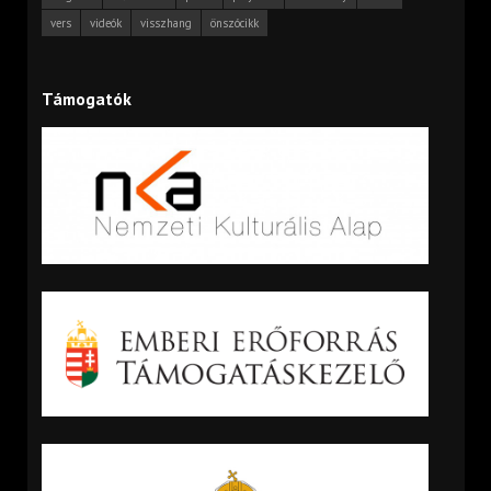
vers
videók
visszhang
önszócikk
Támogatók