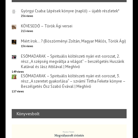
Györgyi Csaba: Lépések könyve (napló) – újabb részletek*
256 views
KÖVESEDŐ – Török Ági versei
213 views
Miért írok… ? (Böszörményi Zoltán, Magyar Miklós, Török Ági)
156 views
ESŐMADARAK – Spirituális költészeti nyári est-sorozat, 2.
rész: „A szépség megváltja a világot” – beszélgetés Huszárik
Katával és Jász Attilával | Meghívó
149 views
ESŐMADARAK – Spirituális költészeti nyári est-sorozat, 3.
rész: „A szeretet gyakorlása” – szvámí Tírtha Fekete könyve –
Beszélgetés Ősz Szabó Évával | Meghívó
137 views
Könyvesbolt