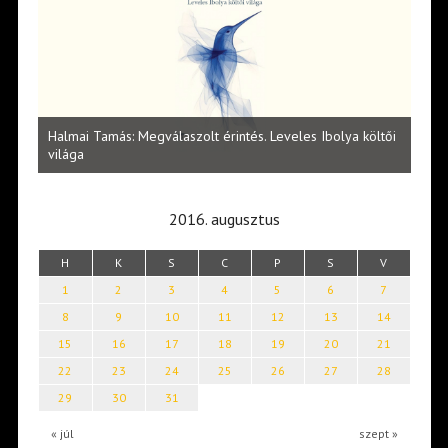
l
Halmai Tamás: Megválaszolt érintés. Leveles Ibolya költői
Laka
világa
2016. augusztus
H
K
S
C
P
S
V
1
2
3
4
5
6
7
8
9
10
11
12
13
14
15
16
17
18
19
20
21
22
23
24
25
26
27
28
29
30
31
« júl
szept »