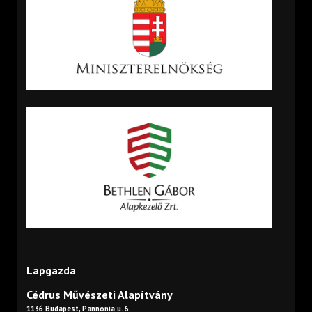
Lapgazda
Cédrus Művészeti Alapítvány
1136 Budapest, Pannónia u. 6.