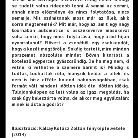
se tudott volna ridegebb lenni. A semmi az semmi,
annak nincs előzménye és nincs folytatása, nincs
semmije. Mit számítanak most már az ölek, akik
sorra megteremték? Mit már, hogy az, amit egy nagy
kőurnában automatice s összekeverve másokéval
soha senkit, hogy nincs folytatása, hogy utód híján
nyomtalanul? Elővett a zsebéből egy zsebkendőt,
hogy a kezét megtörölje. Sokáig tartott, mire minden
porszemet, abszolúte mindet. Bőven kitartott a
kötelező egyperces gyászcsöndig. De ha meg nem, ki
vetne, ki vethetne a szemére bármit is? Mindig is
tudták, tudhatták róla, hiányzik belőle a lélek, és
nem is hisz efféle bolond babonaságokban, csak
formát vált mindent időtlen idők óta időtlen időkig.
Tulajdonképpen az lett volna az igazi megoldás, ha
csak úgy beleszórta volna, de akkor meg egyáltalán:
minek is ásta a gödröt?
Illusztráció: Kállay Kotász Zoltán fényképfelvétele
(2014)