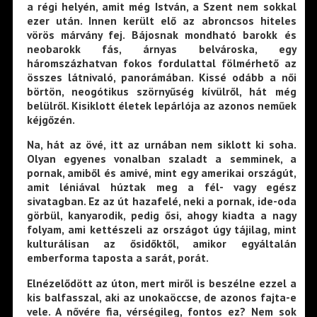
a régi helyén, amit még István, a Szent nem sokkal
ezer után. Innen került elő az abroncsos hiteles
vörös márvány fej. Bájosnak mondható barokk és
neobarokk fás, árnyas belvároska, egy
háromszázhatvan fokos fordulattal fölmérhető az
összes látnivaló, panorámában. Kissé odább a női
börtön, neogótikus szörnyűség kívülről, hát még
belülről. Kisiklott életek lepárlója az azonos neműek
kéjgőzén.
Na, hát az övé, itt az urnában nem siklott ki soha.
Olyan egyenes vonalban szaladt a semminek, a
pornak, amiből és amivé, mint egy amerikai országút,
amit léniával húztak meg a fél- vagy egész
sivatagban. Ez az út hazafelé, neki a pornak, ide-oda
görbül, kanyarodik, pedig ősi, ahogy kiadta a nagy
folyam, ami kettészeli az országot úgy tájilag, mint
kulturálisan az ősidőktől, amikor egyáltalán
emberforma taposta a sarát, porát.
Elnézelődött az úton, mert miről is beszélne ezzel a
kis balfasszal, aki az unokaöccse, de azonos fajta-e
vele. A nővére fia, vérségileg, fontos ez? Nem sok