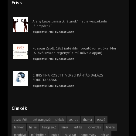
Friss
Arany Lajos: Járási „királynők” meg a veszekedő
„álompárok”
augusztus 7th | by
Napút Online
Pozsgai Zsolt: 1952 (játékfilm forgatókönyv Jókai Mór
„A jövő század regénye” című műve alapján)
augusztus 7th | by
Napút Online
CHRISTINA ROSETTI VERSEI KÁNTÁS BALÁZS
FORDÍTÁSÁBAN
augusztus 6th | by
Napút Online
Címkék
asztalfiók
beharangozó
cikkek
cédrus
dráma
esszé
fénykör
haiku
hangszóló
hírek
kritika
körkérdés
levélfa
meghívó
műfordítás
próza
pályázat
tanulmány
tárlat