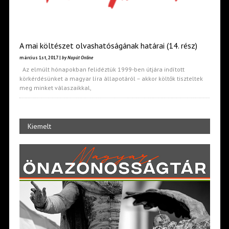
A mai költészet olvashatóságának határai (14. rész)
március 1st, 2017 |
by Napút Online
Az elmúlt hónapokban felidéztük 1999-ben útjára indított
körkérdésünket a magyar líra állapotáról – akkor költők tiszteltek
meg minket válaszaikkal,
Kiemelt