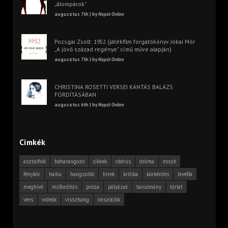
„álompárok”
augusztus 7th | by
Napút Online
Pozsgai Zsolt: 1952 (játékfilm forgatókönyv Jókai Mór
„A jövő század regénye” című műve alapján)
augusztus 7th | by
Napút Online
CHRISTINA ROSETTI VERSEI KÁNTÁS BALÁZS
FORDÍTÁSÁBAN
augusztus 6th | by
Napút Online
Címkék
asztalfiók
beharangozó
cikkek
cédrus
dráma
esszé
fénykör
haiku
hangszóló
hírek
kritika
körkérdés
levélfa
meghívó
műfordítás
próza
pályázat
tanulmány
tárlat
vers
videók
visszhang
önszócikk