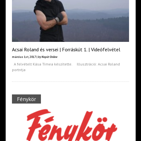
Acsai Roland és versei | Forráskút 1. | Videófelvétel
március 1st, 2017 |
by Napút Online
A felvételt Kása Tímea készítette. Illusztráció: Acsai Roland
portréja
Fénykör