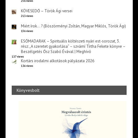
256 views
KÖVESEDŐ – Török Ági versei
213 views
Miért írok… ? (Böszörményi Zoltán, Magyar Miklós, Török Ági)
156 views
ESŐMADARAK – Spirituális költészeti nyári est-sorozat, 3.
rész: „A szeretet gyakorlása” – szvámí Tírtha Fekete könyve –
Beszélgetés Ősz Szabó Évával | Meghívó
137 views
Kortárs irodalmi alkotások pályázata 2026
136 views
Könyvesbolt