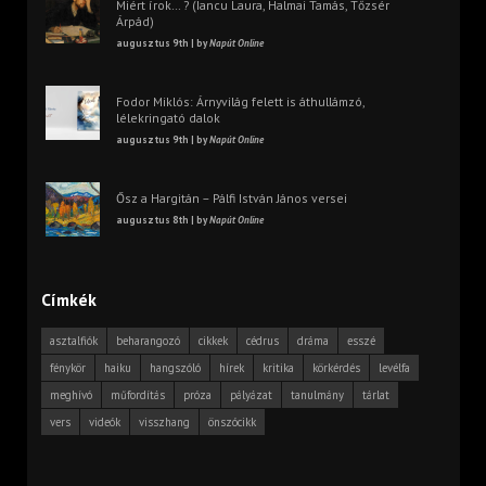
Miért írok… ? (Iancu Laura, Halmai Tamás, Tőzsér
Árpád)
augusztus 9th | by
Napút Online
Fodor Miklós: Árnyvilág felett is áthullámzó,
lélekringató dalok
augusztus 9th | by
Napút Online
Ősz a Hargitán – Pálfi István János versei
augusztus 8th | by
Napút Online
Címkék
asztalfiók
beharangozó
cikkek
cédrus
dráma
esszé
fénykör
haiku
hangszóló
hírek
kritika
körkérdés
levélfa
meghívó
műfordítás
próza
pályázat
tanulmány
tárlat
vers
videók
visszhang
önszócikk