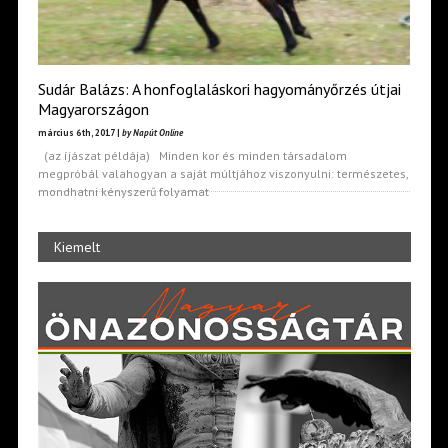
Sudár Balázs: A honfoglaláskori hagyományőrzés útjai
Magyarországon
március 6th, 2017 |
by Napút Online
(az íjászat példája) Minden kor és minden társadalom
megpróbál valahogyan a saját múltjához viszonyulni: természetes,
mondhatni kényszerű folyamat
Kiemelt