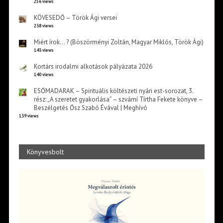
256 views
KÖVESEDŐ – Török Ági versei
238 views
Miért írok… ? (Böszörményi Zoltán, Magyar Miklós, Török Ági)
143 views
Kortárs irodalmi alkotások pályázata 2026
140 views
ESŐMADARAK – Spirituális költészeti nyári est-sorozat, 3.
rész: „A szeretet gyakorlása” – szvámí Tírtha Fekete könyve –
Beszélgetés Ősz Szabó Évával | Meghívó
139 views
Könyvesbolt