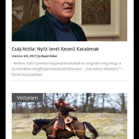
Csáji Attila: Nyílt levél Keserű Katalinnak
március 6th, 2017 |
by Napút Online
Kedves Kati! Leveled elgondolkoztatott és engedd meg, hogy a
leveledben megfogalmazott kérdésedre – „mit értesz Keleten?” –
kissé hosszabban
Voltjelen