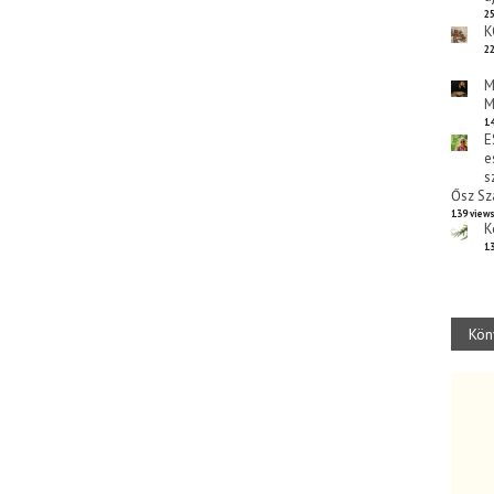
25
K
22
M
M
14
E
e
s
Ősz Sz
139 view
K
13
Kön