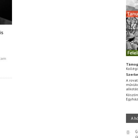
is
ttam
Támog
Kollég
Szerke
A rovat
művüke
alkotá
Köszön
Egyhá
A h
G
ú