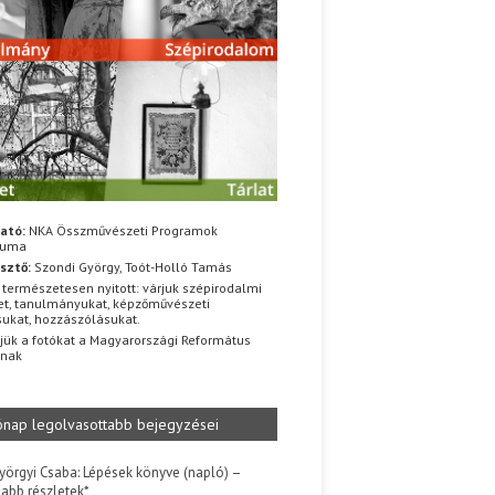
ató:
NKA Összművészeti Programok
iuma
sztő:
Szondi György, Toót-Holló Tamás
 természetesen nyitott: várjuk szépirodalmi
t, tanulmányukat, képzőművészeti
sukat, hozzászólásukat.
jük a fotókat a Magyarországi Református
znak
ónap legolvasottabb bejegyzései
yörgyi Csaba: Lépések könyve (napló) –
jabb részletek*