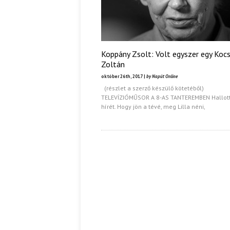
Koppány Zsolt: Volt egyszer egy Kocs
Zoltán
október 26th, 2017 |
by Napút Online
(részlet a szerző készülő kötetéből)
TELEVÍZIÓMŰSOR A 8-AS TANTEREMBEN Hallo
hírét. Hogy jön a tévé, meg Lilla néni,