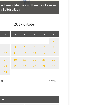
Lakatos Fleisz Katalin: Vasárna
ai Tamás: Megválaszolt érintés. Leveles
Sárszegen
a költői világa
2017. október
K
S
C
P
S
V
1
3
4
5
6
7
8
10
11
12
13
14
15
17
18
19
20
21
22
24
25
26
27
28
29
31
ept
nov »
hívum