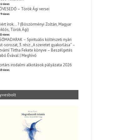
6 views
ÖVESEDŐ – Török Ági versei
9 views
iért írok… ? (Böszörményi Zoltán, Magyar
iklós, Török Ági)
3 views
SŐMADARAK – Spirituális költészeti nyári
st-sorozat, 3. rész: „A szeretet gyakorlása” –
zvámí Tírtha Fekete könyve – Beszélgetés
abó Évával | Meghívó
s
ortárs irodalmi alkotások pályázata 2026
8 views
yvesbolt