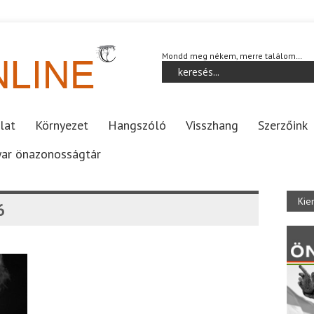
Mondd meg nékem, merre találom…
lat
Környezet
Hangszóló
Visszhang
Szerzőink
ar önazonosságtár
Kie
6