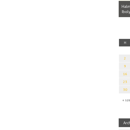
Parvathy Baul: A NAGY LELKEK DALAI.
Bevezetés a bául ösvénybe (Fordította:
Halm
Rideg Zsófia)
Iboly
uz
H
2
9
16
23
30
« sz
Arc