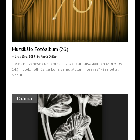
Muzsikáló Fotóalbum (26.)
május 23rd, 2019 |
by Napút Online
Jeles hetvenesek ünneplése az Óbudai Társaskörben (2019. 03.
14.) fotók: Tóth Csilla Ilona zene: „Autumn Leaves” készítette:
Napút
Dráma