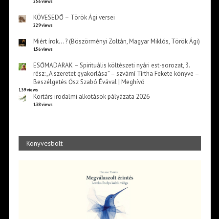
256 views
KÖVESEDŐ – Török Ági versei
229 views
Miért írok… ? (Böszörményi Zoltán, Magyar Miklós, Török Ági)
156 views
ESŐMADARAK – Spirituális költészeti nyári est-sorozat, 3.
rész: „A szeretet gyakorlása” – szvámí Tírtha Fekete könyve –
Beszélgetés Ősz Szabó Évával | Meghívó
139 views
Kortárs irodalmi alkotások pályázata 2026
138 views
Könyvesbolt