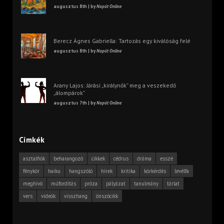
augusztus 8th | by
Napút Online
Berecz Ágnes Gabriella: Tartozás egy kiválóság felé
augusztus 8th | by
Napút Online
Arany Lajos: Járási „királynők” meg a veszekedő
„álompárok”
augusztus 7th | by
Napút Online
Címkék
asztalfiók
beharangozó
cikkek
cédrus
dráma
esszé
fénykör
haiku
hangszóló
hírek
kritika
körkérdés
levélfa
meghívó
műfordítás
próza
pályázat
tanulmány
tárlat
vers
videók
visszhang
önszócikk