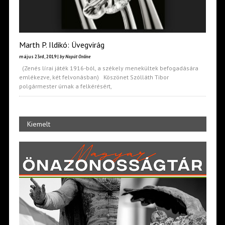
Marth P. Ildikó: Üvegvirág
május 23rd, 2019 |
by Napút Online
(Zenés lírai játék 1916-ból, a székely menekültek befogadására
emlékezve, két felvonásban) Köszönet Szólláth Tibor
polgármester úrnak a felkérésért,
Kiemelt