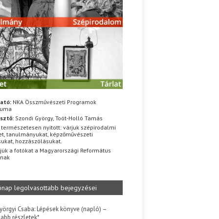
ató:
NKA Összművészeti Programok
iuma
sztő:
Szondi György, Toót-Holló Tamás
 természetesen nyitott: várjuk szépirodalmi
t, tanulmányukat, képzőművészeti
sukat, hozzászólásukat.
jük a fotókat a Magyarországi Református
znak
ónap legolvasottabb bejegyzései
yörgyi Csaba: Lépések könyve (napló) –
jabb részletek*