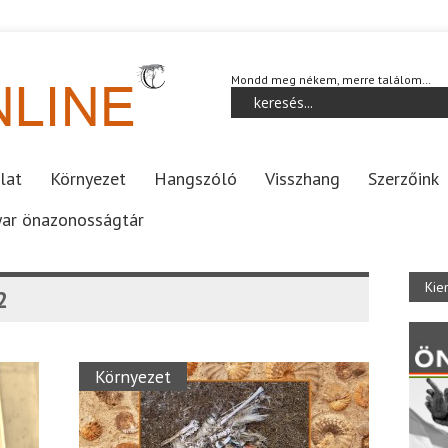
Mondd meg nékem, merre találom…
lat
Környezet
Hangszóló
Visszhang
Szerzőink
ar önazonosságtár
Kie
2
Környezet