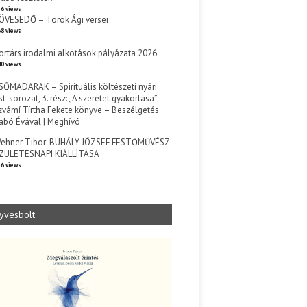
6 views
ÖVESEDŐ – Török Ági versei
8 views
ortárs irodalmi alkotások pályázata 2026
0 views
SŐMADARAK – Spirituális költészeti nyári
st-sorozat, 3. rész: „A szeretet gyakorlása” –
zvámí Tírtha Fekete könyve – Beszélgetés
abó Évával | Meghívó
s
ehner Tibor: BUHÁLY JÓZSEF FESTŐMŰVÉSZ
ZÜLETÉSNAPI KIÁLLÍTÁSA
6 views
yvesbolt