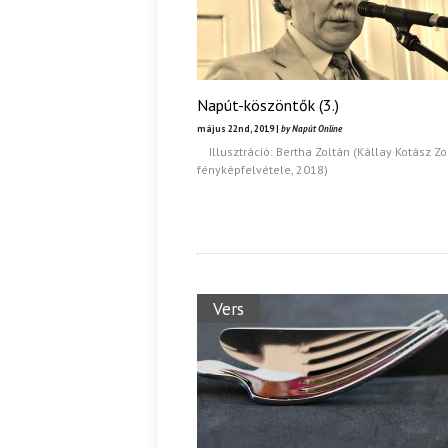
Napút-köszöntők (3.)
május 22nd, 2019 |
by Napút Online
Illusztráció: Bertha Zoltán (Kállay Kotász Zo
fényképfelvétele, 2018)
Vers