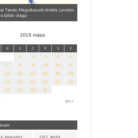
Lakatos Fleisz Katalin: Vasárna
ai Tamás: Megválaszolt érintés. Leveles
Sárszegen
a költői világa
2019. május
K
S
C
P
S
V
1
2
3
4
5
7
8
9
10
11
12
14
15
16
17
18
19
21
22
23
24
25
26
28
29
30
31
r
jún »
hívum
6. augusztus
2021. április