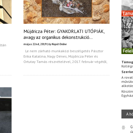
Mújdricza Péter: GYAKORLATI UTÓPIÁK,
avagy az organikus dekonstrukció…
május 22nd, 2019 |
by Napút Online
ltán
Le nem zárható munkaközi beszélgetés Pásztor
Erika Katalina, Nagy Dénes, Mújdricza Péter és
Ortutay Tamás részvételével, 2017. február végétől,
Támog
Kollég
Szerke
A rovat
művüke
alkotá
Köszön
Egyhá
A h
G
ú