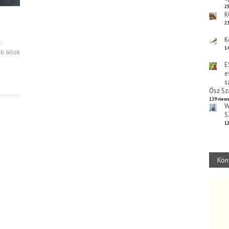
25
K
23
K
:
14
b állok
E
e
s
Ősz Sz
139 view
W
S
12
Kön