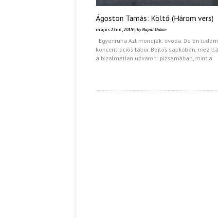
Ágoston Tamás: Költő (Három vers)
május 22nd, 2019 |
by Napút Online
Egyenruha Azt mondják: óvoda. De én tudom
koncentrációs tábor. Bojtos sapkában, mezítlá
a bizalmatlan udvaron: pizsamában, mint a