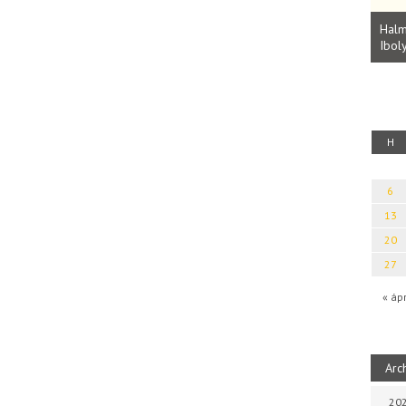
Parvathy Baul: A NAGY LELKEK DALAI.
Bevezetés a bául ösvénybe (Fordította:
Halm
Rideg Zsófia)
Iboly
uz
H
6
13
20
27
« áp
Arc
202