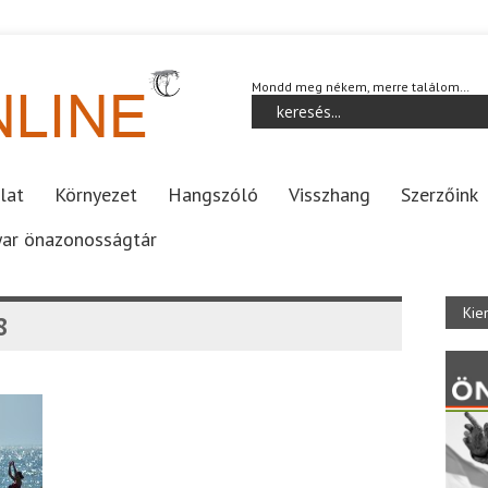
Mondd meg nékem, merre találom…
lat
Környezet
Hangszóló
Visszhang
Szerzőink
ar önazonosságtár
Kie
8