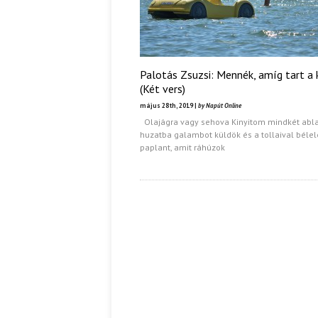
Palotás Zsuzsi: Mennék, amíg tart a 
(Két vers)
május 28th, 2019 |
by Napút Online
Olajágra vagy sehova Kinyitom mindkét abla
huzatba galambot küldök és a tollaival bélel
paplant, amit ráhúzok