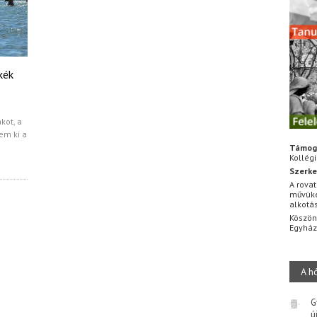
kék
kot, a
em ki a
Támog
Kollég
Szerke
A rovat
művüke
alkotá
Köszön
Egyhá
A h
G
ú