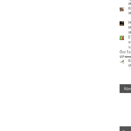
25
K
22
M
M
15
E
e
s
Ősz Sz
137 view
K
13
Kön