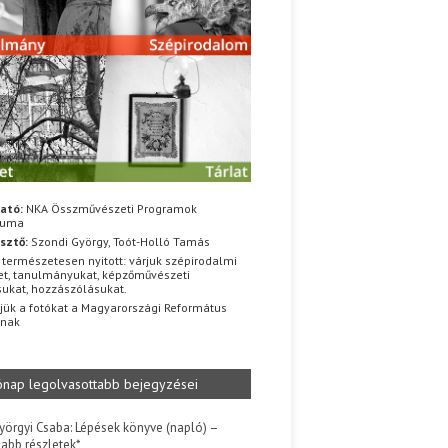
ató:
NKA Összművészeti Programok
iuma
sztő:
Szondi György, Toót-Holló Tamás
 természetesen nyitott: várjuk szépirodalmi
t, tanulmányukat, képzőművészeti
sukat, hozzászólásukat.
jük a fotókat a Magyarországi Református
znak
ónap legolvasottabb bejegyzései
yörgyi Csaba: Lépések könyve (napló) –
jabb részletek*