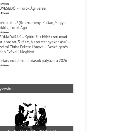
6 views
ÖVESEDŐ – Török Ági versei
4 views
iért írok… ? (Böszörményi Zoltán, Magyar
iklós, Török Ági)
6 views
SŐMADARAK – Spirituális költészeti nyári
st-sorozat, 3. rész: „A szeretet gyakorlása” –
zvámí Tírtha Fekete könyve – Beszélgetés
abó Évával | Meghívó
s
ortárs irodalmi alkotások pályázata 2026
6 views
yvesbolt