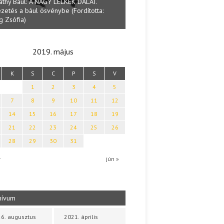
Lakatos Fleisz Kat
Halmai Tamás: Megválaszolt érintés. Leveles
Sárszegen
Ibolya költői világa
2019. május
K
S
C
P
S
V
1
2
3
4
5
7
8
9
10
11
12
14
15
16
17
18
19
21
22
23
24
25
26
28
29
30
31
r
jún »
hívum
6. augusztus
2021. április