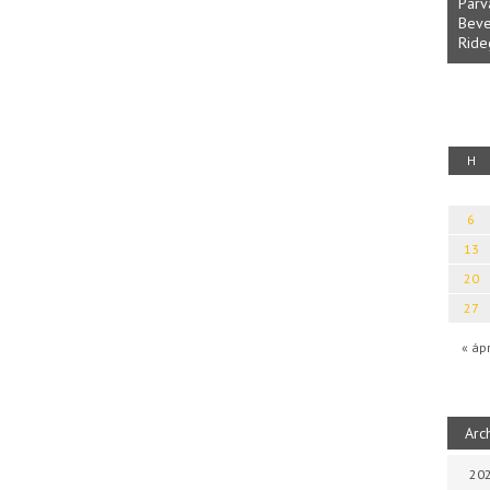
Parvathy Baul: A NAGY LELKEK DALAI.
Bevezetés a bául ösvénybe (Fordította:
Rideg Zsófia)
rotikai kalauz
H
6
13
20
27
« áp
Arc
202