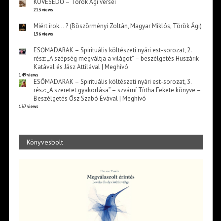
KÖVESEDŐ – Török Ági versei
213 views
Miért írok… ? (Böszörményi Zoltán, Magyar Miklós, Török Ági)
156 views
ESŐMADARAK – Spirituális költészeti nyári est-sorozat, 2.
rész: „A szépség megváltja a világot” – beszélgetés Huszárik
Katával és Jász Attilával | Meghívó
149 views
ESŐMADARAK – Spirituális költészeti nyári est-sorozat, 3.
rész: „A szeretet gyakorlása” – szvámí Tírtha Fekete könyve –
Beszélgetés Ősz Szabó Évával | Meghívó
137 views
Könyvesbolt