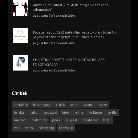
Arany Lajos: Járási „királynők” meg a veszekedő
„álompárok”
augusztus 7th | by
Napút Online
Pozsgai Zsolt: 1952 (játékfilm forgatókönyv Jókai Mór
„A jövő század regénye” című műve alapján)
augusztus 7th | by
Napút Online
CHRISTINA ROSETTI VERSEI KÁNTÁS BALÁZS
FORDÍTÁSÁBAN
augusztus 6th | by
Napút Online
Címkék
asztalfiók
beharangozó
cikkek
cédrus
dráma
esszé
fénykör
haiku
hangszóló
hírek
kritika
körkérdés
levélfa
meghívó
műfordítás
próza
pályázat
tanulmány
tárlat
vers
videók
visszhang
önszócikk