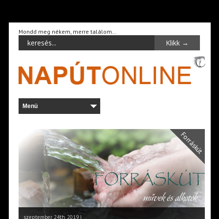
Mondd meg nékem, merre találom…
Forráskút
szeptember 24th, 2019 |