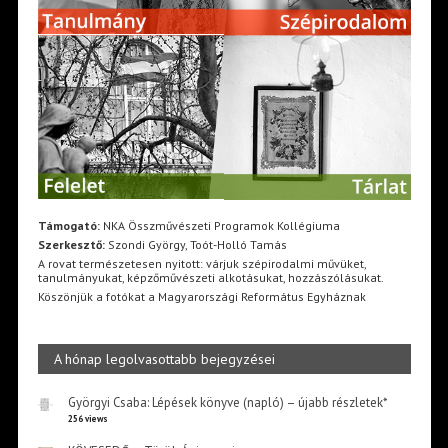
Támogató:
NKA Összművészeti Programok Kollégiuma
Szerkesztő:
Szondi György, Toót-Holló Tamás
A rovat természetesen nyitott: várjuk szépirodalmi művüket,
tanulmányukat, képzőművészeti alkotásukat, hozzászólásukat.
Köszönjük a fotókat a Magyarországi Református Egyháznak
A hónap legolvasottabb bejegyzései
Györgyi Csaba: Lépések könyve (napló) – újabb részletek*
256 views