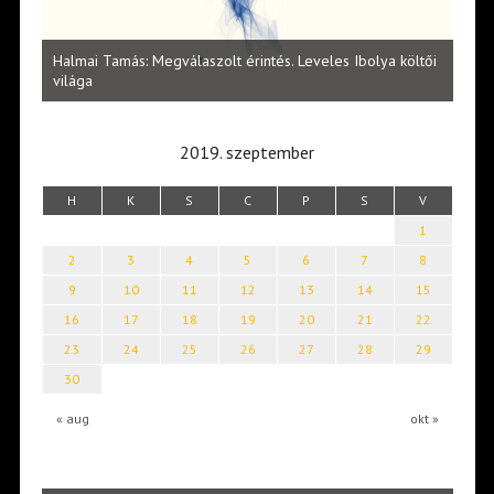
l
Halmai Tamás: Megválaszolt érintés. Leveles Ibolya költői
Laka
világa
2019. szeptember
H
K
S
C
P
S
V
1
2
3
4
5
6
7
8
9
10
11
12
13
14
15
16
17
18
19
20
21
22
23
24
25
26
27
28
29
30
« aug
okt »