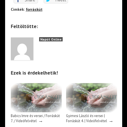
Cimkék:
forráskút
Feltöltötte:
Napút Online
Ezek is érdekelhetik!
Babics Imre és versei / Forráskút
Gyimesi László és versei |
→
→
7. / Videófelvétel
Forráskút 4. | Videófelvétel