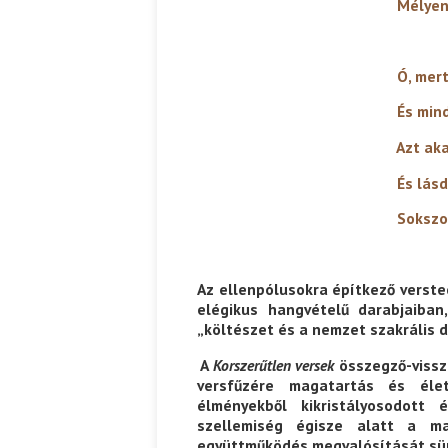
Mélyen, egészen, úg
Ispány Marietta: Szavak a fényből
Káplán Géza: Erotikai kala
Ó, mert én minden 
És minden percben
Azt akarom, hogy a
És lásd, hogy az a
Sokszor keserűbb, 
Az ellenpólusokra építkező verste
elégikus hangvételű darabjaiban
„költészet és a nemzet szakrális 
A
Korszerűtlen versek
összegző-vissza
versfűzére magatartás és élet
élményekből kikristályosodott
szellemiség égisze alatt a m
együttműködés megvalósítását sü