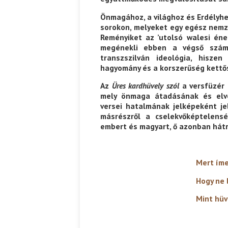
Önmagához, a világhoz és Erdélyh
sorokon, melyeket egy egész nemze
Reményiket az ’utolsó walesi éne
megénekli ebben a végső számv
transzszilván ideológia, hiszen
hagyomány és a korszerűség kett
Az
Üres kardhüvely szól
a versfüzér 
mely önmaga átadásának és elve
versei hatalmának jelképeként je
másrészről a cselekvőképtelens
embert és magyart, ő azonban hátra
Mert íme
Hogy ne legyek 
Mint hüvely, melyből 