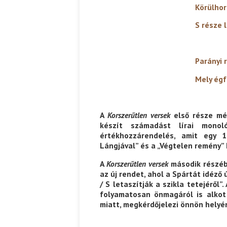
Körülhordoztassé
S része legy
Parányi része mind
Mely égfelé visz em
A
Korszerűtlen versek
első része mé
készít számadást lírai mono
értékhozzárendelés, amit egy 1
Lángjával” és a „Végtelen remény”
A
Korszerűtlen versek
második részéb
az új rendet, ahol a Spártát idéző 
/ S letaszítják a szikla tetejéről”
folyamatosan önmagáról is alkot 
miatt, megkérdőjelezi önnön helyé