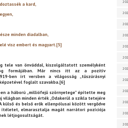
202
k a kard,
202
en,
202
en diadalban,
202
bert és magyart.
[5]
202
202
g tele van önváddal, kiszolgáltatott személyként
202
lóg formájában. Már nincs itt az a pozitív
919-ben írt versben a világosság „tűszúrásnyi
202
 képzetével foglalt szavakba.
[6]
20
en a háború „milliófejű szörnyetege” építette meg
új világban minden érték „Odakerül a szikla tetejére
20
. A külső és belső erők ellenpólusai között vergődve
ítéletet, elmarasztalja magát narrátori pozíciója
202
nek létjogosultságát.
202