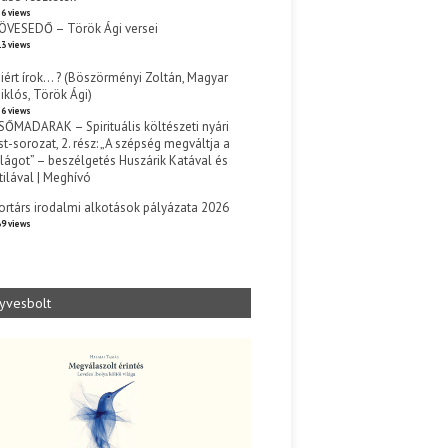
6 views
ÖVESEDŐ – Török Ági versei
3 views
iért írok… ? (Böszörményi Zoltán, Magyar
iklós, Török Ági)
6 views
SŐMADARAK – Spirituális költészeti nyári
st-sorozat, 2. rész: „A szépség megváltja a
ilágot” – beszélgetés Huszárik Katával és
tilával | Meghívó
s
ortárs irodalmi alkotások pályázata 2026
9 views
yvesbolt