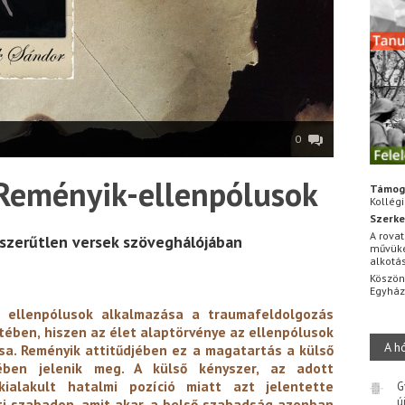
0
 Reményik-ellenpólusok
Támog
Kollég
Szerke
A rovat
rszerűtlen versek szöveghálójában
művüke
alkotá
Köszön
Egyhá
 ellenpólusok alkalmazása a traumafeldolgozás
ében, hiszen az élet alaptörvénye az ellenpólusok
A h
sa. Reményik attitűdjében ez a magatartás a külső
ben jelenik meg. A külső kényszer, az adott
 kialakult hatalmi pozíció miatt azt jelentette
G
ú
i szabadon, amit akar, a belső szabadság azonban