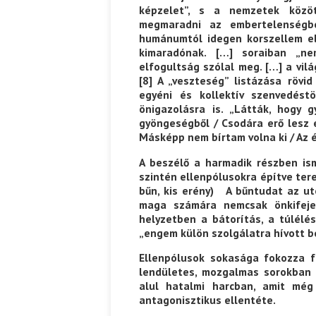
képzelet”, s a nemzetek közö
megmaradni az embertelenségbe
humánumtól idegen korszellem el
kimaradónak. […] soraiban „n
elfogultság szólal meg. […] a vil
[8]
A „veszteség” listázása rövid
egyéni és kollektív szenvedést
önigazolásra is. „Látták, hogy
gyöngeségből / Csodára erő lesz é
Másképp nem bírtam volna ki / Az 
A beszélő a harmadik részben ism
szintén ellenpólusokra építve ter
bűn, kis erény) A bűntudat az ut
maga számára nemcsak önkifeje
helyzetben a bátorítás, a túlélé
„engem külön szolgálatra hívott be
Ellenpólusok sokasága fokozza 
lendületes, mozgalmas sorokban P
alul hatalmi harcban, amit még 
antagonisztikus ellentéte.