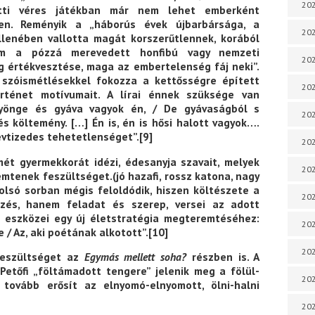
202
tti véres játékban már nem lehet emberként
n. Reményik a „háborús évek újbarbársága, a
202
lenében vallotta magát korszerűtlennek, korából
em a pózzá merevedett honfibú vagy nemzeti
202
ág értékvesztése, maga az embertelenség fáj neki”.
 szóismétlésekkel fokozza a kettősségre épített
202
örténet motívumait. A lírai énnek szüksége van
 gyönge és gyáva vagyok én, / De gyávaságból s
202
s költemény. […] Én is, én is hősi halott vagyok….
évtizedes tehetetlenséget”.
[9]
202
ét gyermekkorát idézi, édesanyja szavait, melyek
202
emtenek feszültséget.(jó hazafi, rossz katona, nagy
olsó sorban mégis feloldódik, hiszen költészete a
202
zés, hanem feladat és szerep, versei az adott
s eszközei egy új életstratégia megteremtéséhez:
202
 / Az, aki poétának alkotott”.
[10]
20
feszültséget az
Egymás mellett soha?
részben is. A
etőfi „föltámadott tengere” jelenik meg a fölül-
20
tovább erősít az elnyomó-elnyomott, ölni-halni
202