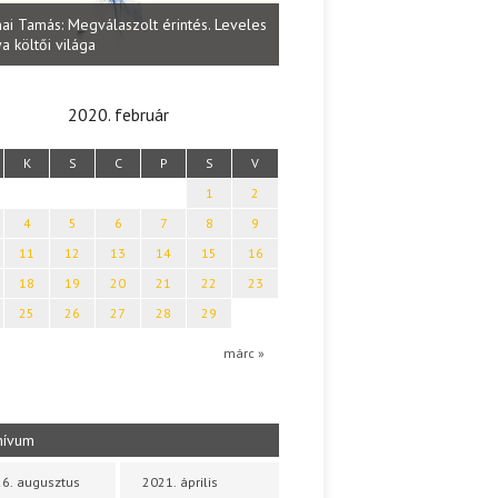
Lakatos Fleisz Katalin: Vasárna
ai Tamás: Megválaszolt érintés. Leveles
Sárszegen
a költői világa
2020. február
K
S
C
P
S
V
1
2
4
5
6
7
8
9
11
12
13
14
15
16
18
19
20
21
22
23
25
26
27
28
29
márc »
hívum
6. augusztus
2021. április