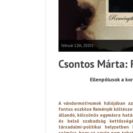
február 12th, 2020 |
Csontos Márta:
Ellenpólusok a ko
A vándormotívumok hálójában az
fontos eszköze Reményik költészet
állandó, kölcsönös egymásra hatá
és belső szabadság kettősségé
társadalmi-politikai helyzetben
számára, hogy az egyén nem tehet