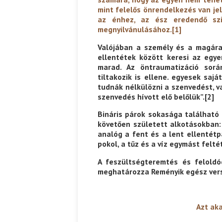
mint felelős önrendelkezés van je
az énhez, az ész eredendő szin
megnyilvánulásához.
[1]
Valójában a személy és a magára
ellentétek között keresi az egy
marad. Az öntraumatizáció sor
tiltakozik is ellene. egyesek sa
tudnák nélkülözni a szenvedést, v
szenvedés hívott elő belőlük”.
[2]
Bináris párok sokasága található
követően született alkotásokban:
analóg a fent és a lent ellentétp
pokol, a tűz és a víz egymást felté
A feszültségteremtés és feloldó
meghatározza Reményik egész vers
Azt akar