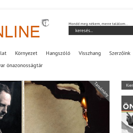
Mondd meg nékem, merre találom…
lat
Környezet
Hangszóló
Visszhang
Szerzőink
ar önazonosságtár
Tanulmány
Kie