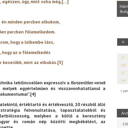
Parvathy Baul: A NAGY LELKEK DALAI.
y, mint soha még,[…]
Bevezetés a bául ösvénybe (Fordította:
Halm
Rideg Zsófia)
Iboly
uz
percben elbukom,
 fölemelkedem.
 lelkembe láss,
H
 fölemelkedés
3
mint az elbukás.
[3]
10
17
24
chnika lebilincselően expresszív a
Korszerűtlen versek
, melyek egyértelműen és visszavonhatatlanul a
« jan
dokumentumai”.
[4]
tekintő, értéktartó és értékvesztő, 10 részből álló
stratégia felvonultatása, tapasztalatokból és
Arc
 életbölcsesség, melyben a költő a keresztény
agyar és román nép közötti megbékélést, az
202
rgette.