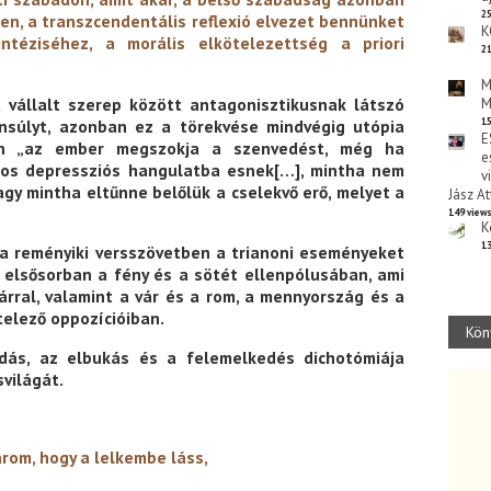
25
len, a transzcendentális reflexió elvezet bennünket
K
téziséhez, a morális elkötelezettség a priori
21
M
 vállalt szerep között antagonisztikusnak látszó
M
ensúlyt, azonban ez a törekvése mindvégig utópia
15
E
án „az ember megszokja a szenvedést, még ha
e
játos depressziós hangulatba esnek[…], mintha nem
v
agy mintha eltűnne belőlük a cselekvő erő, melyet a
Jász At
149 view
K
13
 a reményiki versszövetben a trianoni eseményeket
 elsősorban a fény és a sötét ellenpólusában, ami
árral, valamint a vár és a rom, a mennyország és a
telező oppozícióiban.
Kön
dás, az elbukás és a felemelkedés dichotómiája
világát.
om, hogy a lelkembe láss,