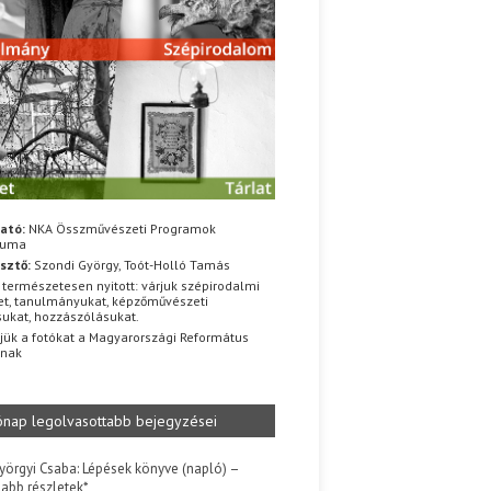
ató:
NKA Összművészeti Programok
iuma
sztő:
Szondi György, Toót-Holló Tamás
 természetesen nyitott: várjuk szépirodalmi
t, tanulmányukat, képzőművészeti
sukat, hozzászólásukat.
jük a fotókat a Magyarországi Református
znak
ónap legolvasottabb bejegyzései
yörgyi Csaba: Lépések könyve (napló) –
jabb részletek*