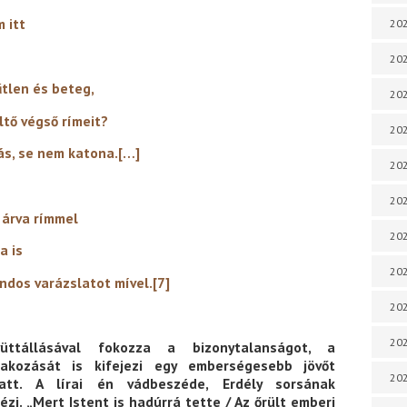
 itt
202
202
s beteg,
202
ső rímeit?
202
em katona.[…]
202
202
rímmel
202
is
202
ázslatot mível.
[7]
20
20
tállásával fokozza a bizonytalanságot, a
ltakozását is kifejezi egy emberségesebb jövőt
202
att. A lírai én vádbeszéde, Erdély sorsának
ézi. „Mert Istent is hadúrrá tette / Az őrült emberi