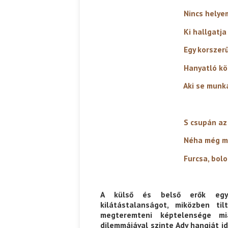
Nincs helyem
Ki hallgatja
Egy korszerűtlen é
Hanyatló költő vég
Aki se munkás, se n
S csupán az árva 
Néha még ma 
Furcsa, bolondos var
A külső és belső erők együt
kilátástalanságot, miközben ti
megteremteni képtelensége mi
dilemmájával szinte Ady hangját id