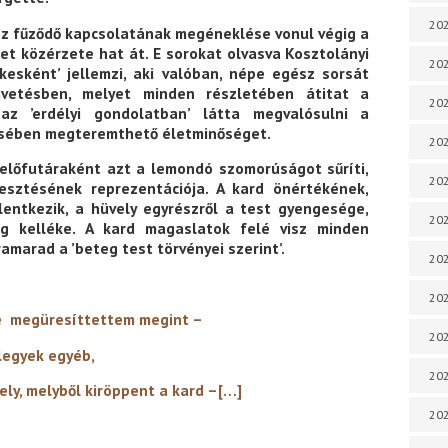
202
ez fűződő kapcsolatának megéneklése vonul végig a
t közérzete hat át. E sorokat olvasva Kosztolányi
202
kesként’ jellemzi, aki valóban, népe egész sorsát
etésben, melyet minden részletében átitat a
202
 az ’erdélyi gondolatban’ látta megvalósulni a
ősében megteremthető életminőséget.
202
előfutáraként azt a lemondó szomorúságot sűríti,
202
sztésének reprezentációja. A kard önértékének,
lentkezik, a hüvely egyrészről a test gyengesége,
202
ég kelléke. A kard magaslatok felé visz minden
marad a ’beteg test törvényei szerint’.
202
20
 megüresíttettem megint –
20
egyéb,
202
kiröppent a kard –[…]
202