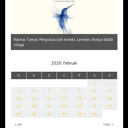
l
Halmai Tamás: Megválaszolt érintés. Leveles Ibolya költői
Laka
világa
2020. február
H
K
S
C
P
S
V
1
2
3
4
5
6
7
8
9
10
11
12
13
14
15
16
17
18
19
20
21
22
23
24
25
26
27
28
29
« jan
márc »