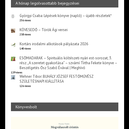
A hónap legolvasottabb bejegyzései
Györgyi Csaba: Lépések könyve (napló) – újabb részletek*
256 views
KÖVESEDŐ – Török Ági versei
238 views
Kortárs irodalmi alkotások pályázata 2026
140 views
ESŐMADARAK – Spirituális költészeti nyári est-sorozat, 3.
rész: „A szeretet gyakorlása” – szvámí Tírtha Fekete könyve –
Beszélgetés Ősz Szabó Évával | Meghívó
139 views
Wehner Tibor: BUHÁLY JÓZSEF FESTŐMŰVÉSZ
SZÜLETÉSNAPI KIÁLLÍTÁSA
126 views
Könyvesbolt