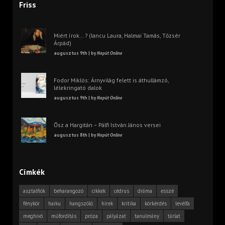
Friss
Miért írok… ? (Iancu Laura, Halmai Tamás, Tőzsér
Árpád)
augusztus 9th | by
Napút Online
Fodor Miklós: Árnyvilág felett is áthullámzó,
lélekringató dalok
augusztus 9th | by
Napút Online
Ősz a Hargitán – Pálfi István János versei
augusztus 8th | by
Napút Online
Címkék
asztalfiók
beharangozó
cikkek
cédrus
dráma
esszé
fénykör
haiku
hangszóló
hírek
kritika
körkérdés
levélfa
meghívó
műfordítás
próza
pályázat
tanulmány
tárlat