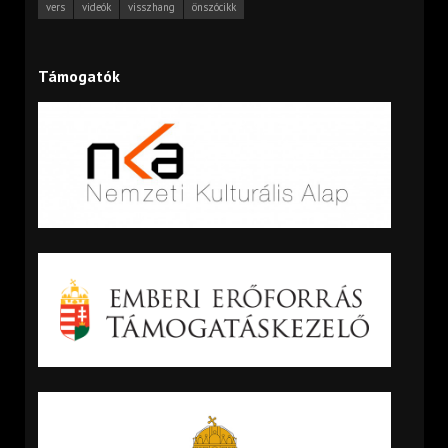
vers
videók
visszhang
önszócikk
Támogatók