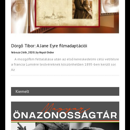
Dörgő Tibor: A Jane Eyre filmadaptációi
február 26th, 2020 |
by Napút Online
A mozgófilm feltalálása után az első kereskedelmi célú vetítésre
a francia Lumière testvéreknek köszönhetően 1895-ben került sor.
Az
Kiemelt