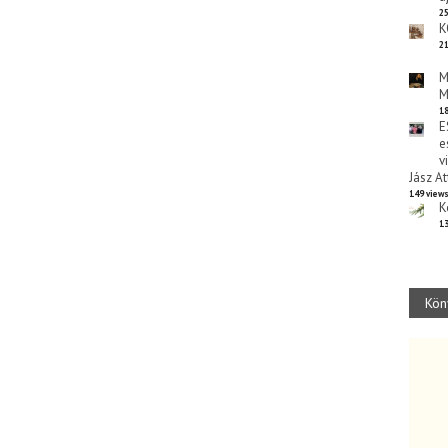
25
K
21
M
M
18
E
e
v
Jász At
149 view
K
13
Kön