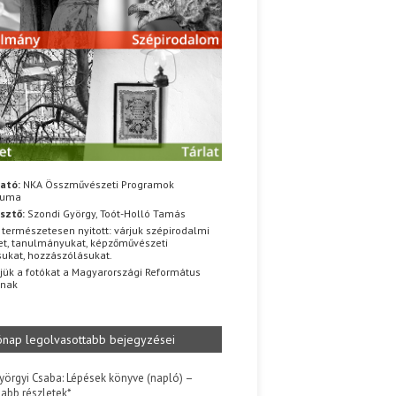
ató:
NKA Összművészeti Programok
iuma
sztő:
Szondi György, Toót-Holló Tamás
 természetesen nyitott: várjuk szépirodalmi
t, tanulmányukat, képzőművészeti
sukat, hozzászólásukat.
jük a fotókat a Magyarországi Református
znak
ónap legolvasottabb bejegyzései
yörgyi Csaba: Lépések könyve (napló) –
jabb részletek*