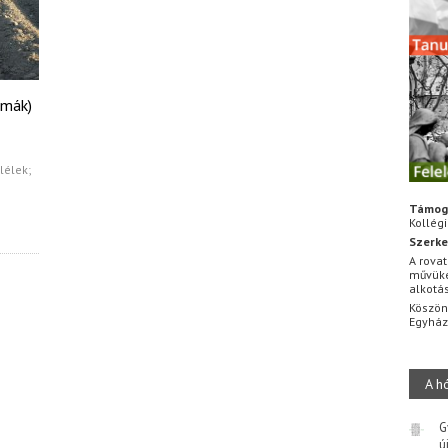
zmák)
lélek;
Támog
Kollég
Szerke
A rovat
művüke
alkotá
Köszön
Egyhá
A h
G
ú