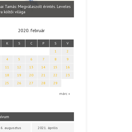
Lakatos Fleisz Katalin: Vasárna
ai Tamás: Megválaszolt érintés. Leveles
Sárszegen
a költői világa
2020. február
K
S
C
P
S
V
1
2
4
5
6
7
8
9
11
12
13
14
15
16
18
19
20
21
22
23
25
26
27
28
29
márc »
hívum
6. augusztus
2021. április