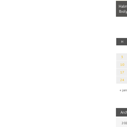
Parvathy Baul: A NAGY LELKEK DALAI.
Bevezetés a bául ösvénybe (Fordította:
Halm
Rideg Zsófia)
Iboly
uz
H
3
10
17
24
« jan
Arc
202