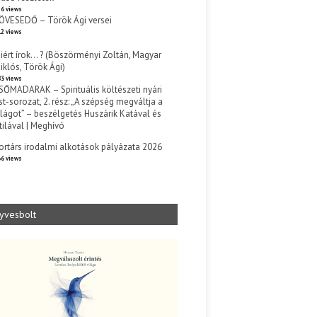
6 views
ÖVESEDŐ – Török Ági versei
2 views
iért írok… ? (Böszörményi Zoltán, Magyar
iklós, Török Ági)
3 views
SŐMADARAK – Spirituális költészeti nyári
st-sorozat, 2. rész: „A szépség megváltja a
ilágot” – beszélgetés Huszárik Katával és
tilával | Meghívó
s
ortárs irodalmi alkotások pályázata 2026
6 views
yvesbolt