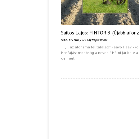
Saitos Lajos: FINTOR 3. (Újabb afori
február 22nd, 2020 |
by Napút Online
„… az aforizma telitalálat!” Paavo Haavikko
Hasfájás: mohóság a neved. * Hálni jár belé a 
de mert