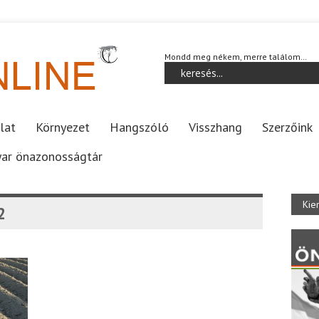
Mondd meg nékem, merre találom…
lat
Környezet
Hangszóló
Visszhang
Szerzőink
ar önazonosságtár
Kie
2