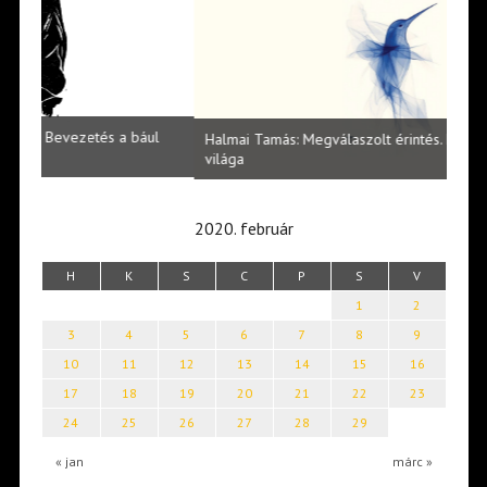
l
Halmai Tamás: Megválaszolt érintés. Leveles Ibolya költői
Laka
világa
2020. február
H
K
S
C
P
S
V
1
2
3
4
5
6
7
8
9
10
11
12
13
14
15
16
17
18
19
20
21
22
23
24
25
26
27
28
29
« jan
márc »