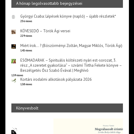
A hónap legolvasottabb bejegyzései
Györgyi Csaba: Lépések könyve (napló) – újabb részletek*
256 views
KÖVESEDŐ – Török Ági versei
229 views
Miért írok… ? (Böszörményi Zoltán, Magyar Miklós, Török Ági)
143 views
ESŐMADARAK – Spirituális költészeti nyári est-sorozat, 3.
rész: „A szeretet gyakorlása” – szvámí Tírtha Fekete könyve –
Beszélgetés Ősz Szabó Évával | Meghívó
139 views
Kortárs irodalmi alkotások pályázata 2026
138 views
Könyvesbolt