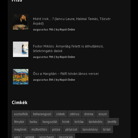
Miért írok… ? (Iancu Laura, Halmai Tamás, Tőzsér
Árpád)
augusztus 9th | by
Napút Online
Fodor Miklós: Árnyvilág felett is áthullámzó,
lélekringató dalok
augusztus 9th | by
Napút Online
Ősz a Hargitán – Pálfi István János versei
augusztus 8th | by
Napút Online
Címkék
asztalfiók
beharangozó
cikkek
cédrus
dráma
esszé
fénykör
haiku
hangszóló
hírek
kritika
körkérdés
levélfa
meghívó
műfordítás
próza
pályázat
tanulmány
tárlat
vers
videók
visszhang
önszócikk