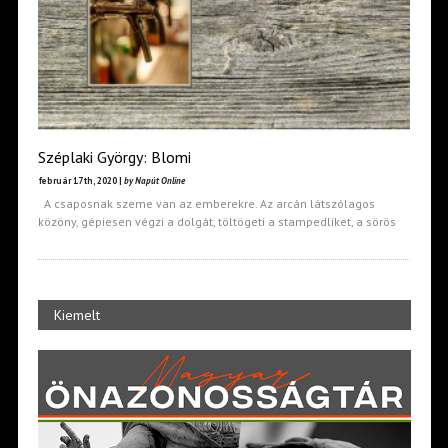
Széplaki György: Blomi
február 17th, 2020 |
by Napút Online
A csaposnak szeme van az emberekre. Az arcán látszólagos
közöny, gépiesen végzi a dolgát, töltögeti a stampedliket, a sörös
Kiemelt