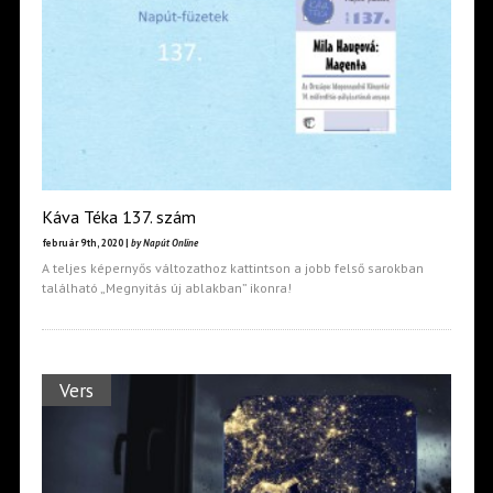
Káva Téka 137. szám
február 9th, 2020 |
by Napút Online
A teljes képernyős változathoz kattintson a jobb felső sarokban
található „Megnyitás új ablakban” ikonra!
Vers