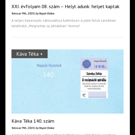
XXI. évfolyam 08. szám – Helyt adunk: helyet kaptak
február 9th, 2020 |
by Napút Online
A teljes képernyős változathoz kattintson a jobb felső sarokban
található „Megnyitás új ablakban” ikonra!
Káva Téka +
Káva Téka 140. szám
február 9th, 2020 |
by Napút Online
A teljes képernyős változathoz kattintson a jobb felső sarokban