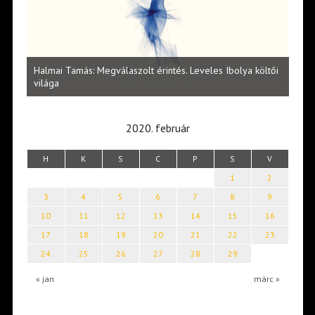
l
Halmai Tamás: Megválaszolt érintés. Leveles Ibolya költői
Laka
világa
2020. február
H
K
S
C
P
S
V
1
2
3
4
5
6
7
8
9
10
11
12
13
14
15
16
17
18
19
20
21
22
23
24
25
26
27
28
29
« jan
márc »