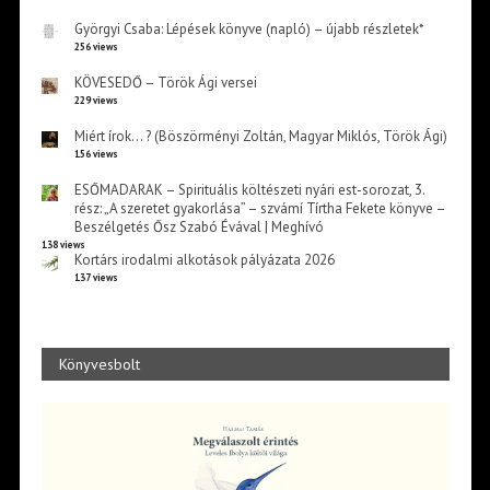
Györgyi Csaba: Lépések könyve (napló) – újabb részletek*
256 views
KÖVESEDŐ – Török Ági versei
229 views
Miért írok… ? (Böszörményi Zoltán, Magyar Miklós, Török Ági)
156 views
ESŐMADARAK – Spirituális költészeti nyári est-sorozat, 3.
rész: „A szeretet gyakorlása” – szvámí Tírtha Fekete könyve –
Beszélgetés Ősz Szabó Évával | Meghívó
138 views
Kortárs irodalmi alkotások pályázata 2026
137 views
Könyvesbolt