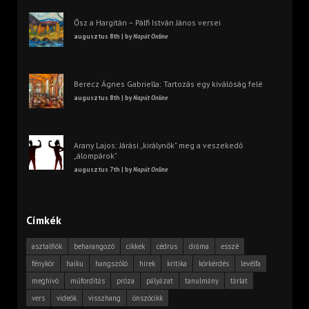
Ősz a Hargitán – Pálfi István János versei
augusztus 8th | by
Napút Online
Berecz Ágnes Gabriella: Tartozás egy kiválóság felé
augusztus 8th | by
Napút Online
Arany Lajos: Járási „királynők” meg a veszekedő
„álompárok”
augusztus 7th | by
Napút Online
Címkék
asztalfiók
beharangozó
cikkek
cédrus
dráma
esszé
fénykör
haiku
hangszóló
hírek
kritika
körkérdés
levélfa
meghívó
műfordítás
próza
pályázat
tanulmány
tárlat
vers
videók
visszhang
önszócikk