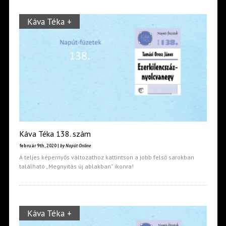
Káva Téka +
Káva Téka 138. szám
február 9th, 2020 |
by Napút Online
A teljes képernyős változathoz kattintson a jobb felső sarokban
található „Megnyitás új ablakban” ikonra!
Káva Téka +