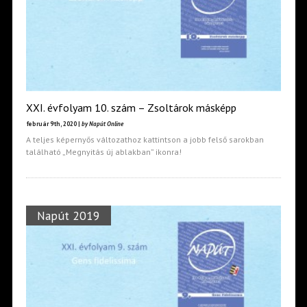
XXI. évfolyam 10. szám – Zsoltárok másképp
február 9th, 2020 |
by Napút Online
A teljes képernyős változathoz kattintson a jobb felső sarokban
található „Megnyitás új ablakban” ikonra!
Napút 2019