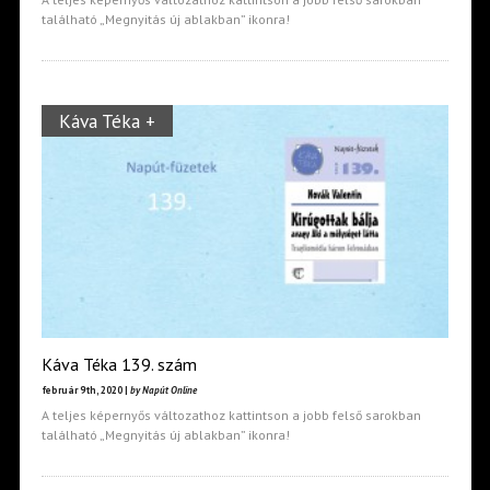
található „Megnyitás új ablakban” ikonra!
Káva Téka +
Káva Téka 139. szám
február 9th, 2020 |
by Napút Online
A teljes képernyős változathoz kattintson a jobb felső sarokban
található „Megnyitás új ablakban” ikonra!