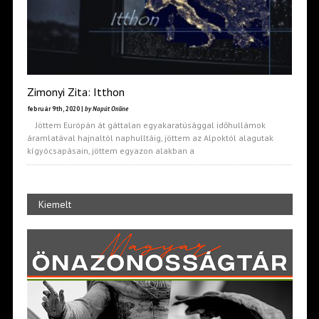
Zimonyi Zita: Itthon
február 9th, 2020 |
by Napút Online
Jöttem Európán át gáttalan egyakaratúsággal időhullámok
áramlatával hajnaltól naphulltáig, jöttem az Alpoktól alagutak
kígyócsapásain, jöttem egyazon alakban a
Kiemelt