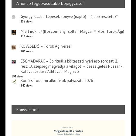
A hónap legolvasottabb bejegyzései
Györgyi Csaba: Lépések könyve (napló) – újabb részletek*
256 views
Miért írok… ? (Böszörményi Zoltán, Magyar Miklós, Török Ági)
219 views
KÖVESEDŐ – Török Ági versei
206 views
ESŐMADARAK – Spirituális költészeti nyári est-sorozat, 2.
rész: „A szépség megváltja a világot” – beszélgetés Huszárik
Katával és Jász Attilával | Meghívó
193 views
Kortárs irodalmi alkotások pályázata 2026
140 views
Könyvesbolt