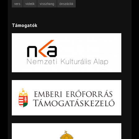
vers
videók
visszhang
önszócikk
Támogatók