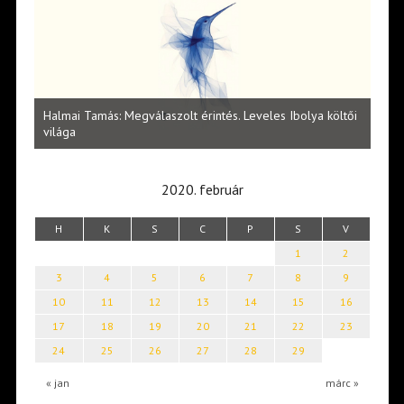
l
Halmai Tamás: Megválaszolt érintés. Leveles Ibolya költői
Laka
világa
2020. február
H
K
S
C
P
S
V
1
2
3
4
5
6
7
8
9
10
11
12
13
14
15
16
17
18
19
20
21
22
23
24
25
26
27
28
29
« jan
márc »