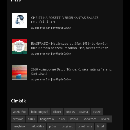
CHRISTINA ROSETTI VERSEI KÁNTÁS BALÁZS
FORDÍTÁSÁBAN
augusztus 6th | by
Napút Online
ÍRÁSFRÁSZ – Magánszociográfiák 1956-ról Horváth
Júlia Borbála összeállításában. Első, bevezető rész
augusztus 6th | by
Napút Online
2650 – Jámborné Balog Tünde, Kovács katáng Ferenc,
Sári László
augusztus 5th | by
Napút Online
Címkék
asztalfiók
beharangozó
cikkek
cédrus
dráma
esszé
fénykör
haiku
hangszóló
hírek
kritika
körkérdés
levélfa
meghívó
műfordítás
próza
pályázat
tanulmány
tárlat