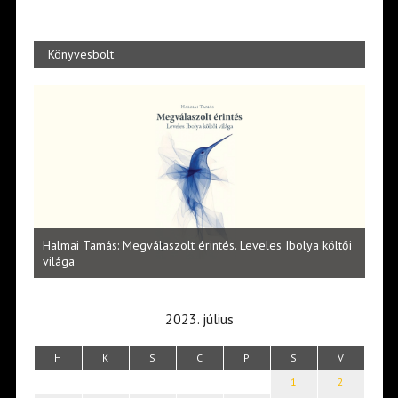
Könyvesbolt
l
Halmai Tamás: Megválaszolt érintés. Leveles Ibolya költői
Laka
világa
2023. július
H
K
S
C
P
S
V
1
2