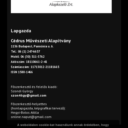
Lapgazda
Cédrus Művészeti Alapítvány
1136 Budapest, Pannónia u. 6.
Tel.: 06 (1) 247-6657
Mobil: 06 (30) 511-3762
Adószám: 18110661-2-41
Számlaszám: 11713012-21181665
ISSN 1588-1466
Főszerkesztő és felelős kiadó:
Szondi György
szon46gy@gmail.com
Főszerkesztő-helyettes
(honlapgazda, képgrafikai tervező):
Hegyi-Botos Attila
online.naput@gmail.com
A weboldalon cookie-kat használunk annak érdekében, hogy