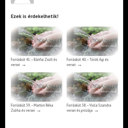
Ezek is érdekelhetik!
Forráskút 41. – Bánfai Zsolt és
Forráskút 40. – Török Ági és
→
→
versei
versei
Forráskút 39. – Marton Réka
Forráskút 38. – Viola Szandra
→
→
Zsófia és versei
versei és prózája