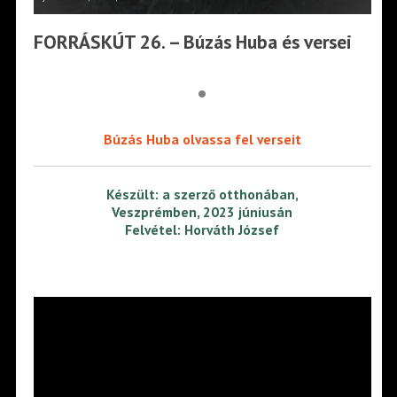
FORRÁSKÚT 26. – Búzás Huba és versei
•
Búzás Huba olvassa fel verseit
Készült: a szerző otthonában,
Veszprémben, 2023 júniusán
Felvétel: Horváth József