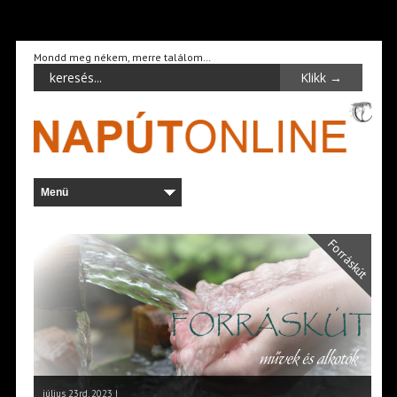
Mondd meg nékem, merre találom…
Forráskút
július 23rd, 2023 |