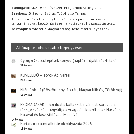
Támogató:
NKA Összművészeti Programok Kollégiuma
Szerkesztő:
Szondi György, Toót-Holló Tamás
A rovat természetesen nyitott: várjuk szépirodalmi művüket,
tanulmányukat, képzőművészeti alkotásukat, hozzászólásukat.
Köszönjük a fotókat a Magyarországi Református Egyháznak
A hónap legolvasottabb bejegyzései
Györgyi Csaba: Lépések könyve (napló) – újabb részletek*
256 views
KÖVESEDŐ – Török Ági versei
206 views
Miért írok… ? (Böszörményi Zoltán, Magyar Miklós, Török Ági)
183 views
ESŐMADARAK – Spirituális költészeti nyári est-sorozat, 2.
rész: „A szépség megváltja a világot” – beszélgetés Huszárik
Katával és Jász Attilával | Meghívó
149 views
Kortárs irodalmi alkotások pályázata 2026
136 views