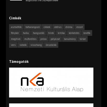
augusztus 5th | by
Napút Online
Címkék
asztalfiók
beharangozó
cikkek
cédrus
dráma
esszé
fénykör
haiku
hangszóló
hírek
kritika
körkérdés
levélfa
meghívó
műfordítás
próza
pályázat
tanulmány
tárlat
vers
videók
visszhang
önszócikk
Támogatók