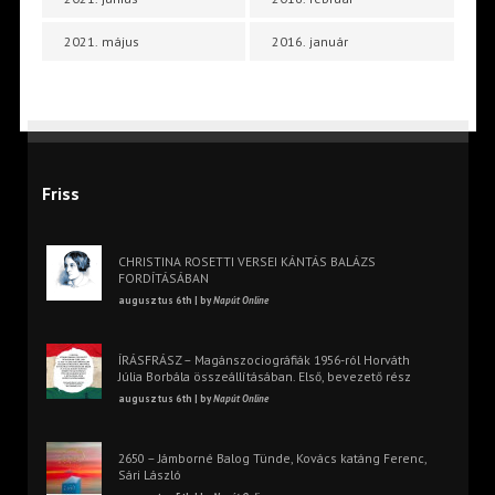
2021. május
2016. január
Friss
CHRISTINA ROSETTI VERSEI KÁNTÁS BALÁZS
FORDÍTÁSÁBAN
augusztus 6th | by
Napút Online
ÍRÁSFRÁSZ – Magánszociográfiák 1956-ról Horváth
Júlia Borbála összeállításában. Első, bevezető rész
augusztus 6th | by
Napút Online
2650 – Jámborné Balog Tünde, Kovács katáng Ferenc,
Sári László