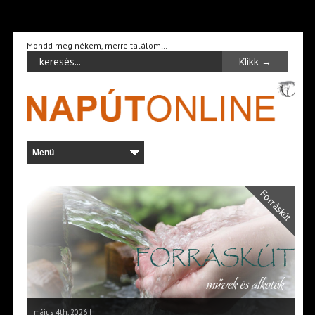
Mondd meg nékem, merre találom…
Forráskút
május 4th, 2026 |