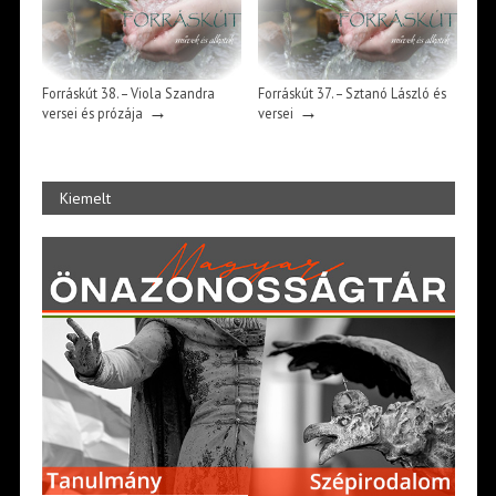
Forráskút 38. – Viola Szandra
Forráskút 37. – Sztanó László és
→
→
versei és prózája
versei
Kiemelt