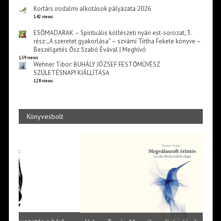
Kortárs irodalmi alkotások pályázata 2026
142 views
ESŐMADARAK – Spirituális költészeti nyári est-sorozat, 3.
rész: „A szeretet gyakorlása” – szvámí Tírtha Fekete könyve –
Beszélgetés Ősz Szabó Évával | Meghívó
139 views
Wehner Tibor: BUHÁLY JÓZSEF FESTŐMŰVÉSZ
SZÜLETÉSNAPI KIÁLLÍTÁSA
128 views
Könyvesbolt