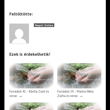
Feltöltötte:
Napút Online
Ezek is érdekelhetik!
Forráskút 41. – Bánfai Zsolt és
Forráskút 39. – Marton Réka
→
→
versei
Zsófia és versei