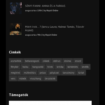
SÉNYI FANNI: ANNA ÉS A FARKAS
augusztus 10th | by
Napút Online
Miért írok… ? (Iancu Laura, Halmai Tamás, Tőzsér
Árpád)
augusztus 9th | by
Napút Online
Címkék
asztalfiók
beharangozó
cikkek
cédrus
dráma
esszé
fénykör
haiku
hangszóló
hírek
kritika
körkérdés
levélfa
meghívó
műfordítás
próza
pályázat
tanulmány
tárlat
vers
videók
visszhang
önszócikk
Támogatók