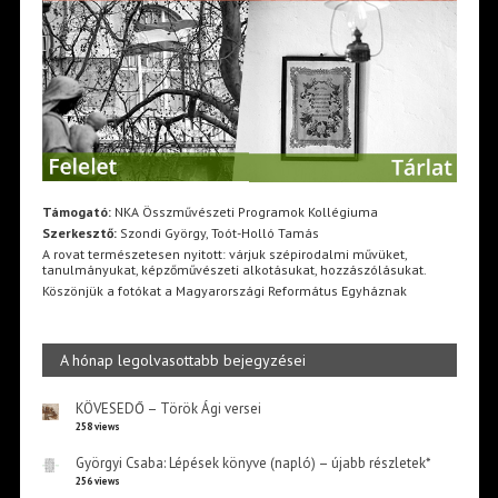
Támogató:
NKA Összművészeti Programok Kollégiuma
Szerkesztő:
Szondi György, Toót-Holló Tamás
A rovat természetesen nyitott: várjuk szépirodalmi művüket,
tanulmányukat, képzőművészeti alkotásukat, hozzászólásukat.
Köszönjük a fotókat a Magyarországi Református Egyháznak
A hónap legolvasottabb bejegyzései
KÖVESEDŐ – Török Ági versei
258 views
Györgyi Csaba: Lépések könyve (napló) – újabb részletek*
256 views