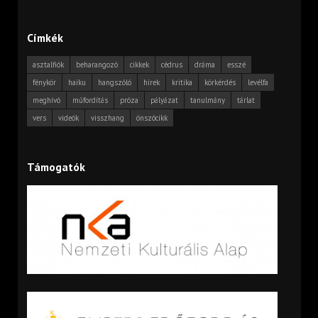
Címkék
asztalfiók
beharangozó
cikkek
cédrus
dráma
esszé
fénykör
haiku
hangszóló
hírek
kritika
körkérdés
levélfa
meghívó
műfordítás
próza
pályázat
tanulmány
tárlat
vers
videók
visszhang
önszócikk
Támogatók