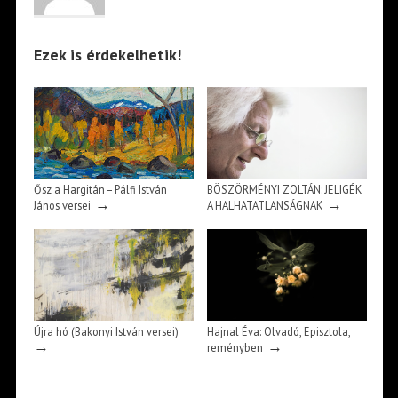
Ezek is érdekelhetik!
Ősz a Hargitán – Pálfi István
BÖSZÖRMÉNYI ZOLTÁN: JELIGÉK
→
→
János versei
A HALHATATLANSÁGNAK
Újra hó (Bakonyi István versei)
Hajnal Éva: Olvadó, Episztola,
→
→
reményben