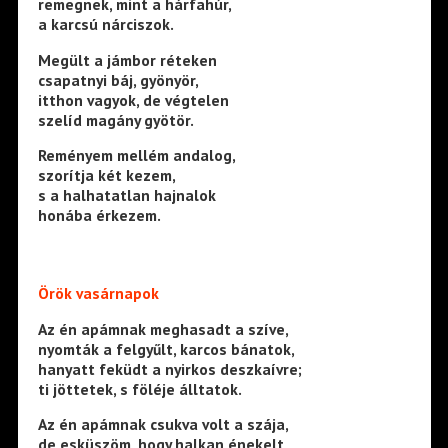
remegnek, mint a hárfahúr,
a karcsú nárciszok.
Megült a jámbor réteken
csapatnyi báj, gyönyör,
itthon vagyok, de végtelen
szelíd magány gyötör.
Reményem mellém andalog,
szorítja két kezem,
s a halhatatlan hajnalok
honába érkezem.
Örök vasárnapok
Az én apámnak meghasadt a szíve,
nyomták a felgyűlt, karcos bánatok,
hanyatt feküdt a nyirkos deszkaívre;
ti jöttetek, s föléje álltatok.
Az én apámnak csukva volt a szája,
de esküszöm, hogy halkan énekelt,