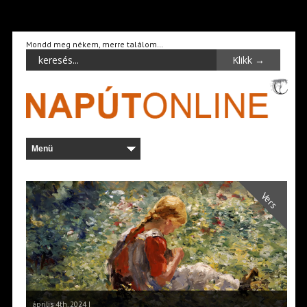
Mondd meg nékem, merre találom…
Vers
április 4th, 2024 |