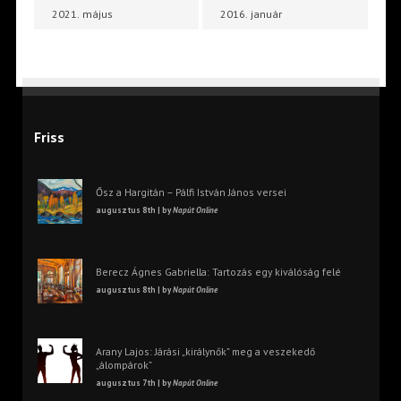
2021. május
2016. január
Friss
Ősz a Hargitán – Pálfi István János versei
augusztus 8th | by
Napút Online
Berecz Ágnes Gabriella: Tartozás egy kiválóság felé
augusztus 8th | by
Napút Online
Arany Lajos: Járási „királynők” meg a veszekedő
„álompárok”
augusztus 7th | by
Napút Online