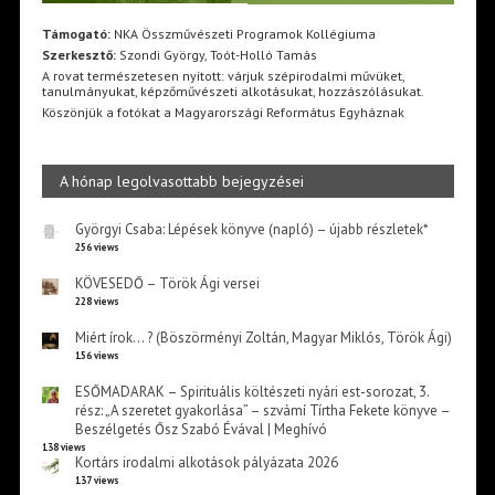
Támogató:
NKA Összművészeti Programok Kollégiuma
Szerkesztő:
Szondi György, Toót-Holló Tamás
A rovat természetesen nyitott: várjuk szépirodalmi művüket,
tanulmányukat, képzőművészeti alkotásukat, hozzászólásukat.
Köszönjük a fotókat a Magyarországi Református Egyháznak
A hónap legolvasottabb bejegyzései
Györgyi Csaba: Lépések könyve (napló) – újabb részletek*
256 views
KÖVESEDŐ – Török Ági versei
228 views
Miért írok… ? (Böszörményi Zoltán, Magyar Miklós, Török Ági)
156 views
ESŐMADARAK – Spirituális költészeti nyári est-sorozat, 3.
rész: „A szeretet gyakorlása” – szvámí Tírtha Fekete könyve –
Beszélgetés Ősz Szabó Évával | Meghívó
138 views
Kortárs irodalmi alkotások pályázata 2026
137 views