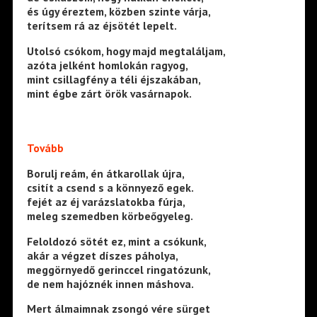
és úgy éreztem, közben szinte várja,
terítsem rá az éjsötét lepelt.
Utolsó csókom, hogy majd megtaláljam,
azóta jelként homlokán ragyog,
mint csillagfény a téli éjszakában,
mint égbe zárt örök vasárnapok.
Tovább
Borulj reám, én átkarollak újra,
csitít a csend s a könnyező egek.
fejét az éj varázslatokba fúrja,
meleg szemedben körbeőgyeleg.
Feloldozó sötét ez, mint a csókunk,
akár a végzet díszes páholya,
meggörnyedő gerinccel ringatózunk,
de nem hajóznék innen máshova.
Mert álmaimnak zsongó vére sürget