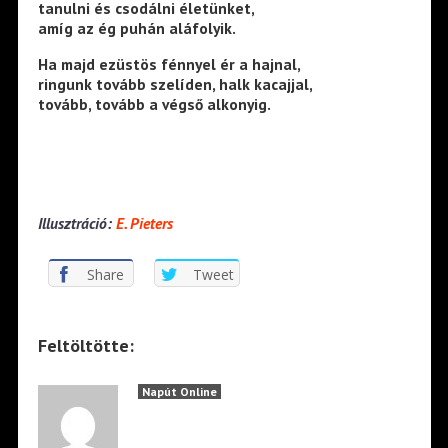
tanulni és csodálni életünket,
amíg az ég puhán aláfolyik.
Ha majd ezüstös fénnyel ér a hajnal,
ringunk tovább szelíden, halk kacajjal,
tovább, tovább a végső alkonyig.
Illusztráció:
E. Pieters
Share
Tweet
Feltöltötte:
Napút Online