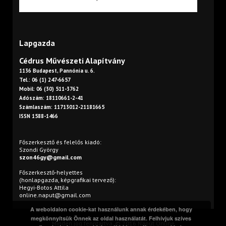
Lapgazda
Cédrus Művészeti Alapítvány
1136 Budapest, Pannónia u. 6.
Tel.: 06 (1) 247-6657
Mobil: 06 (30) 511-3762
Adószám: 18110661-2-41
Számlaszám: 11713012-21181665
ISSN 1588-1466
Főszerkesztő és felelős kiadó:
Szondi György
szon46gy@gmail.com
Főszerkesztő-helyettes
(honlapgazda, képgrafikai tervező):
Hegyi-Botos Attila
online.naput@gmail.com
A weboldalon cookie-kat használunk annak érdekében, hogy
megkönnyítsük Önnek az oldal használatát. Felhívjuk szíves
Minden jog fenntartva. © 2016 Napút Online