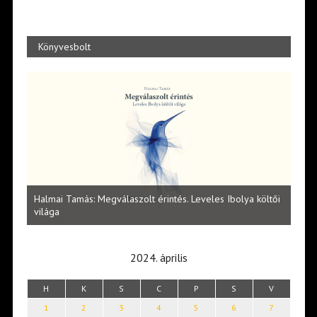
Könyvesbolt
l
Halmai Tamás: Megválaszolt érintés. Leveles Ibolya költői
Laka
világa
2024. április
H
K
S
C
P
S
V
1
2
3
4
5
6
7