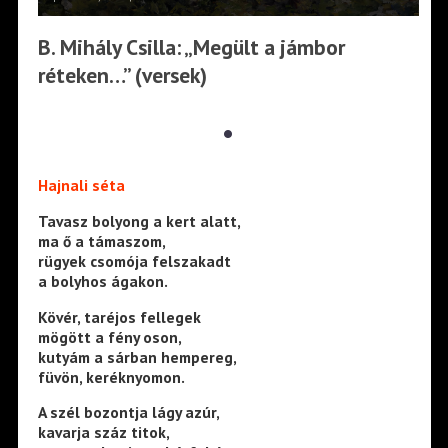
B. Mihály Csilla: „Megült a jámbor
réteken…” (versek)
•
Hajnali séta
Tavasz bolyong a kert alatt,
ma ő a támaszom,
rügyek csomója felszakadt
a bolyhos ágakon.
Kövér, taréjos fellegek
mögött a fény oson,
kutyám a sárban hempereg,
füvön, keréknyomon.
A szél bozontja lágy azúr,
kavarja száz titok,