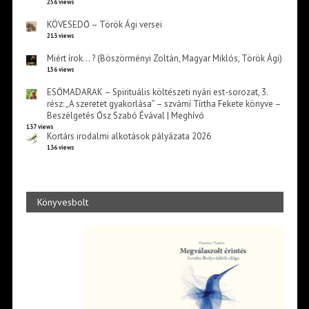
256 views
KÖVESEDŐ – Török Ági versei
213 views
Miért írok… ? (Böszörményi Zoltán, Magyar Miklós, Török Ági)
156 views
ESŐMADARAK – Spirituális költészeti nyári est-sorozat, 3.
rész: „A szeretet gyakorlása” – szvámí Tírtha Fekete könyve –
Beszélgetés Ősz Szabó Évával | Meghívó
137 views
Kortárs irodalmi alkotások pályázata 2026
136 views
Könyvesbolt