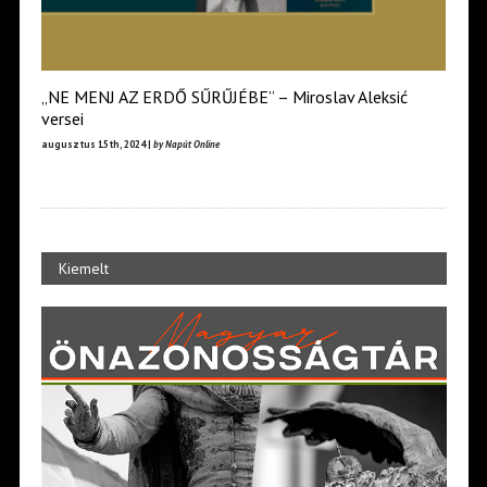
„NE MENJ AZ ERDŐ SŰRŰJÉBE” – Miroslav Aleksić
versei
augusztus 15th, 2024 |
by Napút Online
Kiemelt