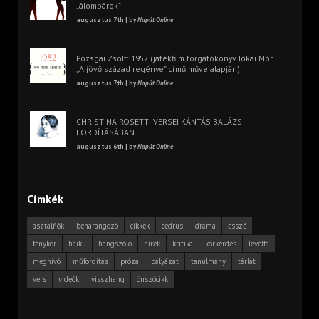
„álompárok”
augusztus 7th | by
Napút Online
Pozsgai Zsolt: 1952 (játékfilm forgatókönyv Jókai Mór
„A jövő század regénye” című műve alapján)
augusztus 7th | by
Napút Online
CHRISTINA ROSETTI VERSEI KÁNTÁS BALÁZS
FORDÍTÁSÁBAN
augusztus 6th | by
Napút Online
Címkék
asztalfiók
beharangozó
cikkek
cédrus
dráma
esszé
fénykör
haiku
hangszóló
hírek
kritika
körkérdés
levélfa
meghívó
műfordítás
próza
pályázat
tanulmány
tárlat
vers
videók
visszhang
önszócikk