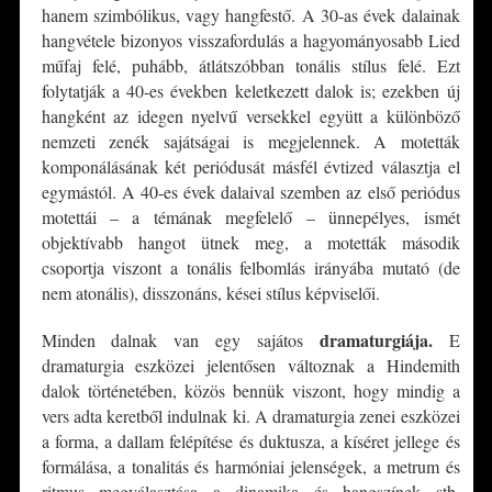
hanem szimbólikus, vagy hangfestő. A 30-as évek dalainak
hangvétele bizonyos visszafordulás a hagyományosabb Lied
műfaj felé, puhább, átlátszóbban tonális stílus felé. Ezt
folytatják a 40-es években keletkezett dalok is; ezekben új
hangként az idegen nyelvű versekkel együtt a különböző
nemzeti zenék sajátságai is megjelennek. A motetták
komponálásának két periódusát másfél évtized választja el
egymástól. A 40-es évek dalaival szemben az első periódus
motettái – a témának megfelelő – ünnepélyes, ismét
objektívabb hangot ütnek meg, a motetták második
csoportja viszont a tonális felbomlás irányába mutató (de
nem atonális), disszonáns, kései stílus képviselői.
dramaturgiája.
Minden dalnak van egy sajátos
E
dramaturgia eszközei jelentősen változnak a Hindemith
dalok történetében, közös bennük viszont, hogy mindig a
vers adta keretből indulnak ki. A dramaturgia zenei eszközei
a forma, a dallam felépítése és duktusza, a kíséret jellege és
formálása, a tonalitás és harmóniai jelenségek, a metrum és
ritmus megválasztása a dinamika és hangszínek stb.