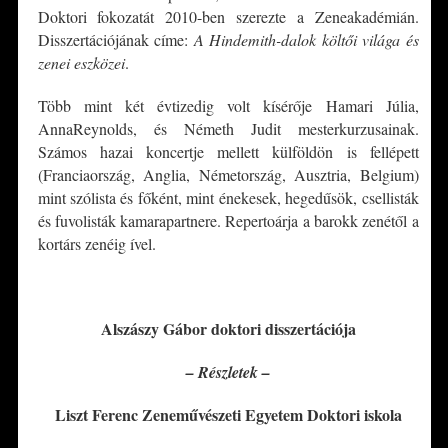
Doktori fokozatát 2010-ben szerezte a Zeneakadémián.
Disszertációjának címe:
A Hindemith-dalok költői világa és
zenei eszközei
.
Több mint két évtizedig volt kísérője Hamari Júlia,
AnnaReynolds, és Németh Judit mesterkurzusainak.
Számos hazai koncertje mellett külföldön is fellépett
(Franciaország, Anglia, Németország, Ausztria, Belgium)
mint szólista és főként, mint énekesek, hegedűsök, csellisták
és fuvolisták kamarapartnere. Repertoárja a barokk zenétől a
kortárs zenéig ível.
*
Alszászy Gábor doktori disszertációja
– Részletek –
Liszt Ferenc Zeneművészeti Egyetem Doktori iskola