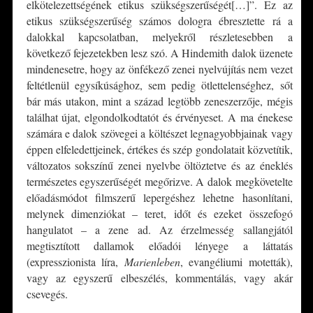
elkötelezettségének etikus szükségszerűségét[…]”. Ez az
etikus szükségszerűség számos dologra ébresztette rá a
dalokkal kapcsolatban, melyekről részletesebben a
következő fejezetekben lesz szó. A Hindemith dalok üzenete
mindenesetre, hogy az önfékező zenei nyelvújítás nem vezet
feltétlenül egysíkúsághoz, sem pedig ötlettelenséghez, sőt
bár más utakon, mint a század legtöbb zeneszerzője, mégis
találhat újat, elgondolkodtatót és érvényeset. A ma énekese
számára e dalok szövegei a költészet legnagyobbjainak vagy
éppen elfeledettjeinek, értékes és szép gondolatait közvetítik,
változatos sokszínű zenei nyelvbe öltöztetve és az éneklés
természetes egyszerűségét megőrizve. A dalok megkövetelte
előadásmódot filmszerű lepergéshez lehetne hasonlítani,
melynek dimenziókat – teret, időt és ezeket összefogó
hangulatot – a zene ad. Az érzelmesség sallangjától
megtisztított dallamok előadói lényege a láttatás
(expresszionista líra,
Marienleben
, evangéliumi motetták),
vagy az egyszerű elbeszélés, kommentálás, vagy akár
csevegés.