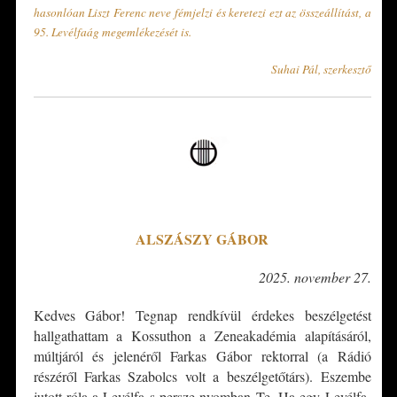
hasonlóan Liszt Ferenc neve fémjelzi és keretezi ezt az összeállítást, a
95. Levélfaág megemlékezését is.
Suhai Pál, szerkesztő
*
ALSZÁSZY GÁBOR
2025. november 27.
Kedves Gábor! Tegnap rendkívül érdekes beszélgetést
hallgathattam a Kossuthon a Zeneakadémia alapításáról,
múltjáról és jelenéről Farkas Gábor rektorral (a Rádió
részéről Farkas Szabolcs volt a beszélgetőtárs). Eszembe
jutott róla a Levélfa s persze nyomban Te. Ha egy Levélfa-