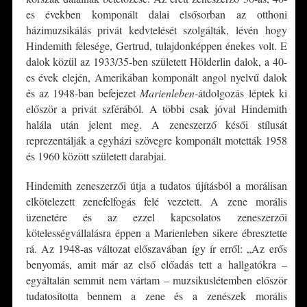
es években komponált dalai elsősorban az otthoni
házimuzsikálás privát kedvtelését szolgálták, lévén hogy
Hindemith felesége, Gertrud, tulajdonképpen énekes volt. E
dalok közül az 1933/35-ben született Hölderlin dalok, a 40-
es évek elején, Amerikában komponált angol nyelvű dalok
és az 1948-ban befejezet
Marienleben
-átdolgozás léptek ki
először a privát szférából. A többi csak jóval Hindemith
halála után jelent meg. A zeneszerző késői stílusát
reprezentálják a egyházi szövegre komponált motetták 1958
és 1960 között született darabjai.
Hindemith zeneszerzői útja a tudatos újításból a morálisan
elkötelezett zenefelfogás felé vezetett. A zene morális
üzenetére és az ezzel kapcsolatos zeneszerzői
kötelességvállalásra éppen a Marienleben sikere ébresztette
rá. Az 1948-as változat előszavában így ír erről: „Az erős
benyomás, amit már az első előadás tett a hallgatókra –
egyáltalán semmit nem vártam – muzsikuslétemben először
tudatosította bennem a zene és a zenészek morális