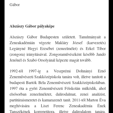
Gábor
*
Alszászy Gábor pályaképe
Alszászy Gábor Budapesten született. Tanulmányait a
Zeneakadémián végezte Makláry József (karvezetés)
Legányné Hegyi Erzsébet (zeneelmélet) és Erkel Tibor
(zongora) irányításával. Zongoraművészként később Jandó
Jenőnél és Szabó Orsolyánál képezte magát tovább.
1992-től 1997-ig a Veszprémi Dohnányi Ernő
Zeneművészeti Szakközépiskola tanára volt, illetve tanított a
budapesti Bartók Béla Zeneművészeti Szakközépiskolában.
1997 óta a győri Zeneművészeti Főiskolán működik, ahol
elsősorban zeneelméletet, dalirodalmat, zenei analízist,
partitúraismeretet és kamarazenét tanít. 2011-től Marton Éva
meghívására a Liszt Ferenc Zeneakadémia Ének
Tanszékének korrepetitora, illetve dalirodalom tanára.