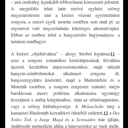
– ami eredetileg leginkább többszólamú kóruszenét jelentett.
A megjelölés tehát latin nyelvű egyházi szöveg
megzenésítésére utal a kíséret viszont egyértelműen
zongora, a szerző egyik motetta esetében sem utalt pl. az
orgonával való megszólaltatás lehetséges alternatívájára.
Ebben az esetben tehát a hangszerelés hagyományos, a
tartalom rendhagyó.
11
A kíséret „objektiválása” – ahogy Strobel fogalmaz
–
azaz a zongora romantikus kísérettípusainak felváltása
újszerű, kezdetben impresszionisztikus, majd stilizált
hangzás-szimbólumokat alkalmazó zongora- ill.
hangszeregyüttes kísérettel, majd a Marienleben és a
Motetták esetében, a zongora zengésére számító, mégis
barokkosan merev polifónia alkalmazása ugyanúgy
hozzájárul a műfaj kitágításához, mint az előadóapparátus,
vagy a szöveg különlegessége. A
Melancholie
még a
12
kamarázó Hindemith kézenfekvő ötletéből született,
a
Des
Todes Tod
, a
Junge Magd
és a
Serenaden
már újfajta,
önállósodó partnerként állítja a hangszereket az ének mellé.