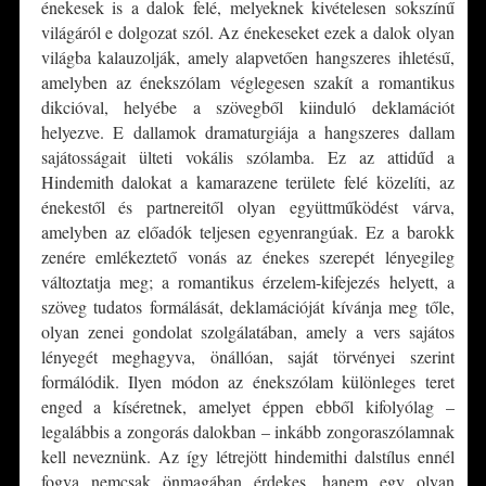
énekesek is a dalok felé, melyeknek kivételesen sokszínű
világáról e dolgozat szól. Az énekeseket ezek a dalok olyan
világba kalauzolják, amely alapvetően hangszeres ihletésű,
amelyben az énekszólam véglegesen szakít a romantikus
dikcióval, helyébe a szövegből kiinduló deklamációt
helyezve. E dallamok dramaturgiája a hangszeres dallam
sajátosságait ülteti vokális szólamba. Ez az attidűd a
Hindemith dalokat a kamarazene területe felé közelíti, az
énekestől és partnereitől olyan együttműködést várva,
amelyben az előadók teljesen egyenrangúak. Ez a barokk
zenére emlékeztető vonás az énekes szerepét lényegileg
változtatja meg; a romantikus érzelem-kifejezés helyett, a
szöveg tudatos formálását, deklamációját kívánja meg tőle,
olyan zenei gondolat szolgálatában, amely a vers sajátos
lényegét meghagyva, önállóan, saját törvényei szerint
formálódik. Ilyen módon az énekszólam különleges teret
enged a kíséretnek, amelyet éppen ebből kifolyólag –
legalábbis a zongorás dalokban – inkább zongoraszólamnak
kell neveznünk. Az így létrejött hindemithi dalstílus ennél
fogva nemcsak önmagában érdekes, hanem egy olyan