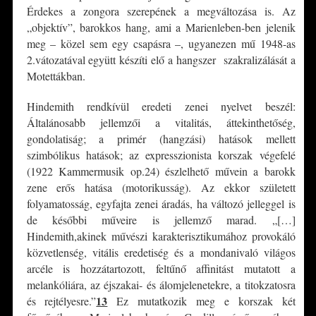
Érdekes a zongora szerepének a megváltozása is. Az
„objektív”, barokkos hang, ami a Marienleben-ben jelenik
meg – közel sem egy csapásra –, ugyanezen mű 1948-as
2.vátozatával együtt készíti elő a hangszer szakralizálását a
Motettákban.
Hindemith rendkívül eredeti zenei nyelvet beszél:
Általánosabb jellemzői a vitalitás, áttekinthetőség,
gondolatiság; a primér (hangzási) hatások mellett
szimbólikus hatások; az expresszionista korszak végefelé
(1922 Kammermusik op.24) észlelhető művein a barokk
zene erős hatása (motorikusság). Az ekkor született
folyamatosság, egyfajta zenei áradás, ha változó jelleggel is
de későbbi műveire is jellemző marad. „[…]
Hindemith,akinek művészi karakterisztikumához provokáló
közvetlenség, vitális eredetiség és a mondanivaló világos
arcéle is hozzátartozott, feltűnő affinitást mutatott a
melankóliára, az éjszakai- és álomjelenetekre, a titokzatosra
13
és rejtélyesre.”
Ez mutatkozik meg e korszak két