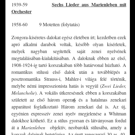
Sechs Lieder aus Marienleben mit
1939-59
Orchester
1958-60 9 Motetten (folytatás)
Zongora-kíséretes dalokat egész életében írt; kezdetben ezek
apró alkalmi darabok voltak, később olyan kísérletek,
melyek nagyban segítették saját zenei nyelvének
megtalálásában-kialakításában. A daloknak ebben az első,
1908-1924-ig tartó korszakában több határvonal húzható. A
romantikus stílusú első dalok után a továbblépés a
posztromantika Strauss-i, Mahler-i világa felé történik,
melybe némi impresszionista hatás is vegyül (
Zwei Lieder,
Melancholie
). A vokális útkeresésnek ebben a korszakában
6
született az első három opera
és a hatalmas zenekari
apparátust foglalkoztató Három zenekari dal is. Az új,
egyénien expresszív zenei nyelv megjelenése a Whitman
dalokhoz köthető. Ez a stílus gyorsan és látványosan fordul
át a
Marienleben
objektív, neobarokk stílusába, amely a
korszak dalainak betetőzése. Az érett zeneszerző 30-as, 40-