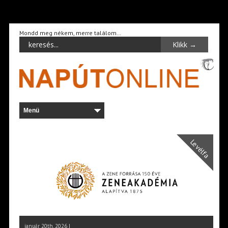
Mondd meg nékem, merre találom…
Levélfa
január 20th, 2026 |