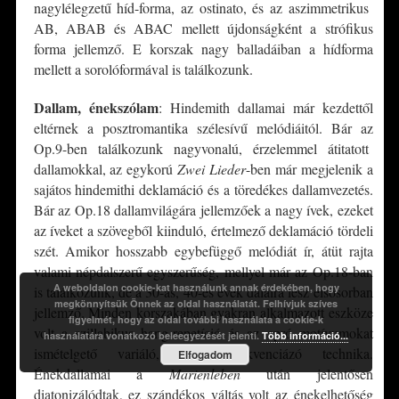
nagylélegzetű híd-forma, az ostinato, és az aszimmetrikus
AB, ABAB és ABAC mellett újdonságként a strófikus
forma jellemző. E korszak nagy balladáiban a hídforma
mellett a sorolóformával is találkozunk.
Dallam, énekszólam
: Hindemith dallamai már kezdettől
eltérnek a posztromantika szélesívű melódiáitól. Bár az
Op.9-ben találkozunk nagyvonalú, érzelemmel átitatott
dallamokkal, az egykorú
Zwei Lieder
-ben már megjelenik a
sajátos hindemithi deklamáció és a töredékes dallamvezetés.
Bár az Op.18 dallamvilágára jellemzőek a nagy ívek, ezeket
az íveket a szövegből kiinduló, értelmező deklamáció tördeli
szét. Amikor hosszabb egybefüggő melódiát ír, átüt rajta
valami népdalszerű egyszerűség, mellyel már az Op.18-ban
A weboldalon cookie-kat használunk annak érdekében, hogy
is találkozunk, de a 30-as, 40-es évek dalaira lesz elsősorban
megkönnyítsük Önnek az oldal használatát. Felhívjuk szíves
jellemző. Minden korszakában gyakran alkalmazott eszköze
figyelmét, hogy az oldal további használata a cookie-k
volt a szillabikus hang-repetíció és az apró motívumokat
használatára vonatkozó beleegyezését jelenti.
Több információ...
ismételgető variáló, vagy szekvenciázó technika.
Elfogadom
Énekdallamai a
Marienleben
után jelentősen
diatonizálódtak, ez szándékos váltás volt az énekelhetőség