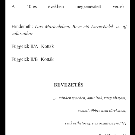
A 40-es években megzenésített versek
Hindemith:
Das Marienleben, Bevezető észrevételek az új
változathoz
Függelék II/A Kották
Függelék II/B Kották
*
BEVEZETÉS
„…minden zenében, amit írok, vagy játszom,
semmi többre nem törekszem,
csak érthetőségre és őszinteségre.”
[1]