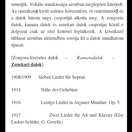
ismerjük. Vokális munkássága azonban meglepően kiterjedt.
4
5
Az operákon
kívül számos kórusművet, öt oratóriumot
és
a dalok három nagy csoportját alkotta meg. A zongorás
dalok, kamara dalok és zenekari dalok csoportjai közül e
dolgozat csak az első kettővel foglalkozik. A következő
táblázat azonban időrendben sorolja fel a dalok mindhárom
típusát.
[Zongora-kíséretes dalok
Kamaradalok
*
*
Zenekari dalok
]
1908/1909 Sieben Lieder für Sopran
1914 Nähe des Geliebten
1916 Lustige Lieder in Argauer Mundart Op. 5
1917 Zwei Lieder für Alt und Klavier (Else
Lasker-Schüler, G. Gezelle)