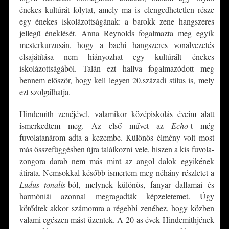
énekes kultúrát folytat, amely ma is elengedhetetlen része
egy énekes iskolázottságának: a barokk zene hangszeres
jellegű éneklését. Anna Reynolds fogalmazta meg egyik
mesterkurzusán, hogy a bachi hangszeres vonalvezetés
elsajátítása nem hiányozhat egy kultúrált énekes
iskolázottságából. Talán ezt hallva fogalmazódott meg
bennem először, hogy kell legyen 20.századi stílus is, mely
ezt szolgálhatja.
Hindemith zenéjével, valamikor középiskolás éveim alatt
ismerkedtem meg. Az első művet az
Echo-
t még
fuvolatanárom adta a kezembe. Különös élmény volt most
más összefüggésben újra találkozni vele, hiszen a kis fuvola-
zongora darab nem más mint az angol dalok egyikének
átirata. Nemsokkal később ismertem meg néhány részletet a
Ludus tonalis
-ból, melynek különös, fanyar dallamai és
harmóniái azonnal megragadták képzeletemet. Úgy
kötődtek akkor számomra a régebbi zenéhez, hogy közben
valami egészen mást üzentek. A 20-as évek Hindemithjének