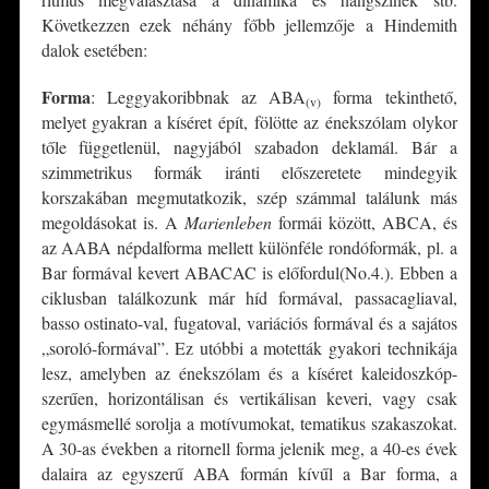
Következzen ezek néhány főbb jellemzője a Hindemith
dalok esetében:
Forma
: Leggyakoribbnak az ABA
forma tekinthető,
(v)
melyet gyakran a kíséret épít, fölötte az énekszólam olykor
tőle függetlenül, nagyjából szabadon deklamál. Bár a
szimmetrikus formák iránti előszeretete mindegyik
korszakában megmutatkozik, szép számmal találunk más
megoldásokat is. A
Marienleben
formái között, ABCA, és
az AABA népdalforma mellett különféle rondóformák, pl. a
Bar formával kevert ABACAC is előfordul(No.4.). Ebben a
ciklusban találkozunk már híd formával, passacagliaval,
basso ostinato-val, fugatoval, variációs formával és a sajátos
„soroló-formával”. Ez utóbbi a motetták gyakori technikája
lesz, amelyben az énekszólam és a kíséret kaleidoszkóp-
szerűen, horizontálisan és vertikálisan keveri, vagy csak
egymásmellé sorolja a motívumokat, tematikus szakaszokat.
A 30-as években a ritornell forma jelenik meg, a 40-es évek
dalaira az egyszerű ABA formán kívűl a Bar forma, a