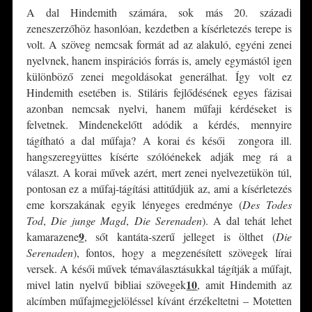
A dal Hindemith számára, sok más 20. századi
zeneszerzőhöz hasonlóan, kezdetben a kísérletezés terepe is
volt. A szöveg nemcsak formát ad az alakuló, egyéni zenei
nyelvnek, hanem inspirációs forrás is, amely egymástól igen
különböző zenei megoldásokat generálhat. Így volt ez
Hindemith esetében is. Stiláris fejlődésének egyes fázisai
azonban nemcsak nyelvi, hanem műfaji kérdéseket is
felvetnek. Mindenekelőtt adódik a kérdés, mennyire
tágítható a dal műfaja? A korai és késői zongora ill.
hangszeregyüttes kísérte szólóénekek adják meg rá a
választ. A korai művek azért, mert zenei nyelvezetükön túl,
pontosan ez a műfaj-tágítási attitűdjük az, ami a kísérletezés
eme korszakának egyik lényeges eredménye (
Des Todes
Tod
,
Die junge Magd
,
Die Serenaden
). A dal tehát lehet
9
kamarazene
, sőt kantáta-szerű jelleget is ölthet (
Die
Serenaden
), fontos, hogy a megzenésített szövegek lírai
versek. A késői művek témaválasztásukkal tágítják a műfajt,
10
mivel latin nyelvű bibliai szövegek
, amit Hindemith az
alcímben műfajmegjelöléssel kívánt érzékeltetni – Motetten