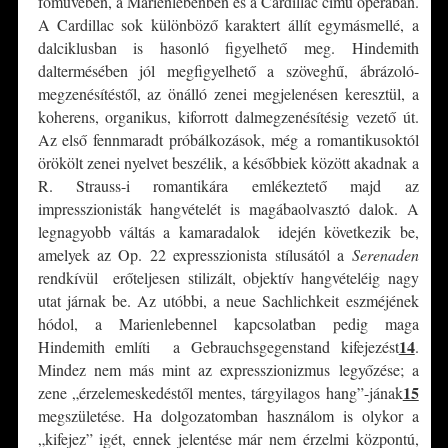
főművében, a Marienlebenben és a Cardillac című operában.
A Cardillac sok különböző karaktert állít egymásmellé, a
dalciklusban is hasonló figyelhető meg. Hindemith
daltermésében jól megfigyelhető a szöveghű, ábrázoló-
megzenésítéstől, az önálló zenei megjelenésen keresztül, a
koherens, organikus, kiforrott dalmegzenésítésig vezető út.
Az első fennmaradt próbálkozások, még a romantikusoktól
örökölt zenei nyelvet beszélik, a későbbiek között akadnak a
R. Strauss-i romantikára emlékeztető majd az
impresszionisták hangvételét is magábaolvasztó dalok. A
legnagyobb váltás a kamaradalok idején következik be,
amelyek az Op. 22 expresszionista stílusától a
Serenaden
rendkívül erőteljesen stilizált, objektív hangvételéig nagy
utat járnak be. Az utóbbi, a neue Sachlichkeit eszméjének
hódol, a Marienlebennel kapcsolatban pedig maga
14
Hindemith említi a Gebrauchsgegenstand kifejezést
.
Mindez nem más mint az expresszionizmus legyőzése; a
15
zene „érzelemeskedéstől mentes, tárgyilagos hang”-jának
megszületése. Ha dolgozatomban használom is olykor a
„kifejez” igét, ennek jelentése már nem érzelmi központú,