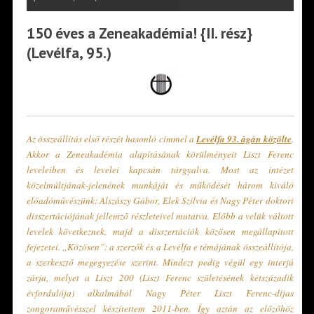
150 éves a Zeneakadémia! {II. rész}
(Levélfa, 95.)
Az összeállítás első részét hasonló címmel a
Levélfa 93. ágán közölte
.
Akkor a Zeneakadémia alapításának körülményeit Liszt Ferenc
leveleiben és levelei kapcsán tárgyalva. Most az intézet
közelmúltjának-jelenének munkáját és működését három kiváló
előadóművészünk: Alszászy Gábor, Elek Szilvia és Nagy Péter doktori
disszertációjának jellemző részleteivel mutatva. Előbb a velük váltott
levelek következnek, majd a disszertációk közösen megállapított
fejezetei. „Közösen”: a szerzők és a Levélfa e témájának összeállítója,
a szerkesztő megegyezése szerint. Mindezt pedig végül egy interjú
zárja, melyet a Liszt 200 (Liszt Ferenc születésének kétszázadik
évfordulója) alkalmából Nagy Péter Liszt Ferenc-díjas
zongoraművésszel készítettem 2011-ben. Így aztán az előzőhöz