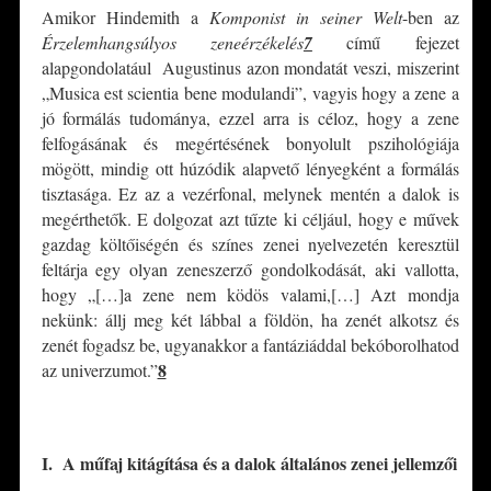
Amikor Hindemith a
Komponist in seiner Welt
-ben az
Érzelemhangsúlyos zeneérzékelés
7
című fejezet
alapgondolatául Augustinus azon mondatát veszi, miszerint
„Musica est scientia bene modulandi”, vagyis hogy a zene a
jó formálás tudománya, ezzel arra is céloz, hogy a zene
felfogásának és megértésének bonyolult pszihológiája
mögött, mindig ott húzódik alapvető lényegként a formálás
tisztasága. Ez az a vezérfonal, melynek mentén a dalok is
megérthetők. E dolgozat azt tűzte ki céljául, hogy e művek
gazdag költőiségén és színes zenei nyelvezetén keresztül
feltárja egy olyan zeneszerző gondolkodását, aki vallotta,
hogy „[…]a zene nem ködös valami,[…] Azt mondja
nekünk: állj meg két lábbal a földön, ha zenét alkotsz és
zenét fogadsz be, ugyanakkor a fantáziáddal bekóborolhatod
8
az univerzumot.”
*
I. A műfaj kitágítása és a dalok általános zenei jellemzői