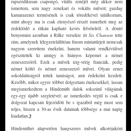
rapszódikusan csapongó, vitális zenéjét még akkor nem
ismertem, sem nagy zenekari és vokális műveit; gazdag
kamarazenei termésének is csak töredékével találkoztam,
mint ahogy ma is csak elenyésző részét ismerheti meg az
érdeklődő a ritkán kapható kevés felvételről. A döntő
benyomást azonban a Rilke versekre írt
Six Chanson
tette
rám, amelynek lélegzetelállítóan finom miniatűrjeit nemcsak
nagyon szerettem énekelni, hanem valami rendkívülivel
egészítették ki amúgy is hiányos képemet a német
zeneszerzőről. Ezek a művek ízig-vérig franciák, pedig
német költő és német zeneszerző művei. Olyan zenei
sokoldalúságról tettek tanúságot, ami érdekelni kezdett.
Később, mikor egyre többet dolgoztam énekesekkel, lassan
megismerkedtem a Hindemith dalok sokszínű világának
egy-egy újabb szegletével; az ismerkedés végül is csak e
dolgozat kapcsán fejeződött be s igazából még most sem
teljes, hiszen a 30-as évek dalainak többsége a mai napig
3
kiadatlan.
Hindemithet alapvetően hangszeres művek alkotójaként