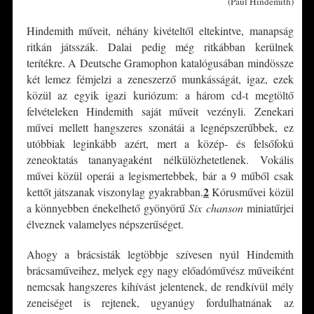
(Paul Hindemith)
Hindemith műveit, néhány kivételtől eltekintve, manapság
ritkán játsszák. Dalai pedig még ritkábban kerülnek
terítékre. A Deutsche Gramophon katalógusában mindössze
két lemez fémjelzi a zeneszerző munkásságát, igaz, ezek
közül az egyik igazi kuriózum: a három cd-t megtöltő
felvételeken Hindemith saját műveit vezényli. Zenekari
művei mellett hangszeres szonátái a legnépszerűbbek, ez
utóbbiak leginkább azért, mert a közép- és felsőfokú
zeneoktatás tananyagaként nélkülözhetetlenek. Vokális
művei közül operái a legismertebbek, bár a 9 műből csak
2
kettőt játszanak viszonylag gyakrabban.
Kórusművei közül
a könnyebben énekelhető gyönyörű
Six chanson
miniatűrjei
élveznek valamelyes népszerűséget.
Ahogy a brácsisták legtöbbje szívesen nyúl Hindemith
brácsaműveihez, melyek egy nagy előadóművész műveiként
nemcsak hangszeres kihívást jelentenek, de rendkívül mély
zeneiséget is rejtenek, ugyanúgy fordulhatnának az