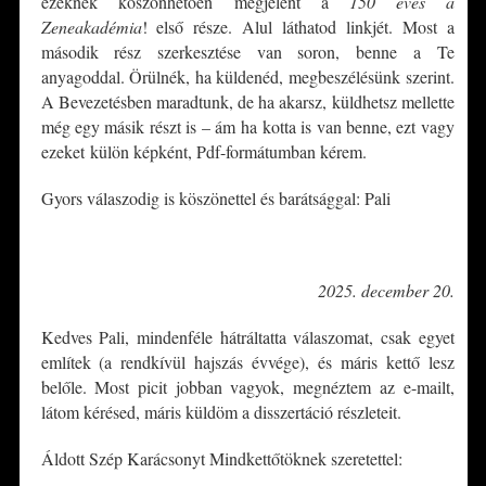
ezeknek köszönhetően megjelent a
150 éves a
Zeneakadémia
! első része. Alul láthatod linkjét. Most a
második rész szerkesztése van soron, benne a Te
anyagoddal. Örülnék, ha küldenéd, megbeszélésünk szerint.
A Bevezetésben maradtunk, de ha akarsz, küldhetsz mellette
még egy másik részt is – ám ha kotta is van benne, ezt vagy
ezeket külön képként, Pdf-formátumban kérem.
Gyors válaszodig is köszönettel és barátsággal: Pali
*
2025. december 20.
Kedves Pali, mindenféle hátráltatta válaszomat, csak egyet
említek (a rendkívül hajszás évvége), és máris kettő lesz
belőle. Most picit jobban vagyok, megnéztem az e-mailt,
látom kérésed, máris küldöm a disszertáció részleteit.
Áldott Szép Karácsonyt Mindkettőtöknek szeretettel: