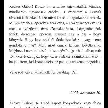
Kedves Gábor! Köszönöm a szíves tájékoztatást. Mindez,
mindhárom ugyancsak érdekel, s szerintem a Levélfa
olvasóit is érdekelné. De mivel Levélfa, leginkább a levelek.
Milyen érdekes lépcsők: a száz éves, a százhuszonöt éves és
most a százötven éves Zeneakadémia. Lépegethetnénk
fölfelé dicsősége lépcsőin. Csupán egy a baj – hogy
könyvek. Hogy lesz ezekből tördelésre kész anyag – erre
gondoltál-e már? Mert most ennek kellene következnie.
Méghozzá nem túl későn, hiszen jövőre (pár hét múlva) már
151 éves lesz. Igaz, hogy ez is érdekes számkombináció –
ha jól látom, híd-kompozíció, ez pedig igazi zenei megoldás.
Válaszod várva, köszönettel és barátilag: Pali
*
2025. december 20.
Kedves Gábor! A Tőled kapott könyveknek vagy főleg