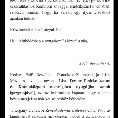
összeállításhoz bármilyen anyaggal rendelkeznél e témában,
szívesen venném (vagy ha valakit egy ilyen feladathoz
ajánlani tudnál).
Köszönettel és barátsággal: Pali
Ui.: „Működésben a nyugalom.” (József Attila)
*
2025. december 4.
Kedves Pali! Beszéltem Domokos Zsuzsával [a Liszt
Liszt Ferenc Emlékmúzeum
Múzeum, hivatalos nevén a
és Kutatóközpont nemrégiben nyugdíjba vonult
igazgatójával
], azt az információt kaptam, hogy e téma
bőven megjelent már két szerzőhöz köthetően:
1. Legány Dénes:
A Zeneakadémia születése
című 1968-as
tanulmányát szívesen megszerzem neked a Zeneakadémia