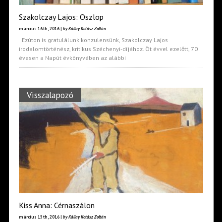
Szakolczay Lajos: Oszlop
március 16th, 2016 |
by Kállay Kotász Zoltán
Ezúton is gratulálunk konzulensünk, Szakolczay Lajos
irodalomtörténész, kritikus Széchenyi-díjához. Öt évvel ezelőtt, 70
évesen a Napút évkönyvében az alábbi
Visszalapozó
Kiss Anna: Cérnaszálon
március 15th, 2016 |
by Kállay Kotász Zoltán