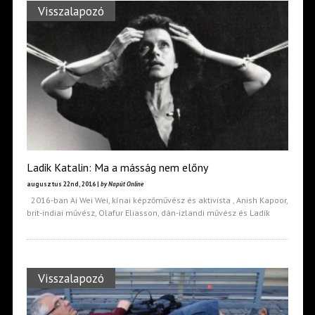
Visszalapozó
Ladik Katalin: Ma a másság nem előny
augusztus 22nd, 2016 |
by Napút Online
2016-ban Ai Wei Wei, kínai képzőművész és aktivista , Anish Kapoor,
brit-indiai művész, Olafur Eliasson, dán-izlandi művész és Ladik
Visszalapozó