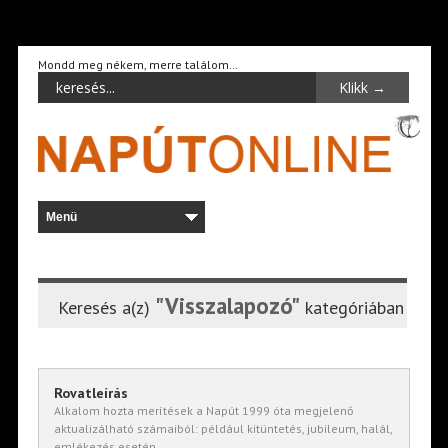
Mondd meg nékem, merre találom…
"Visszalapozó"
Keresés a(z)
kategóriában
Rovatleírás
Alkalom hozta merítések a Napút 1999 óta megjelenő
aktualizálható számaiból: például kitüntetés, jubileum, halál,
emlékezés esetén.