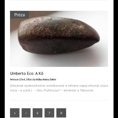
Próza
Umberto Eco: A Kő
február 22nd, 2016 |
by Kállay Kotász Zoltán
(Írásának újraközlésével emlékezünk a néhány napja elhunyt olasz
íróra – a szerk.) – Nos, Professzor? – kérdezte a Tábornok
«
‹
6
7
8