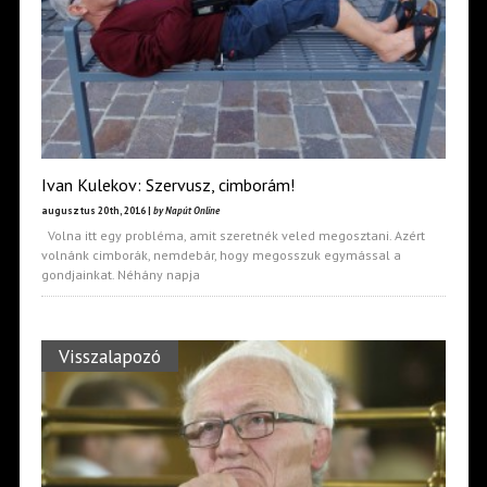
Ivan Kulekov: Szervusz, cimborám!
augusztus 20th, 2016 |
by Napút Online
Volna itt egy probléma, amit szeretnék veled megosztani. Azért
volnánk cimborák, nemdebár, hogy megosszuk egymással a
gondjainkat. Néhány napja
Visszalapozó