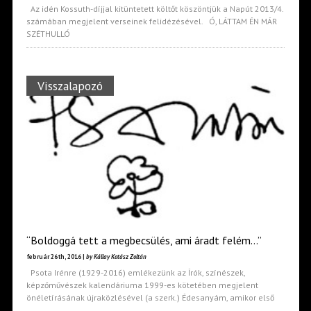
Az idén Kossuth-díjjal kitüntetett költőt köszöntjük a Napút 2013/4.
számában megjelent verseinek felidézésével. Ó, LÁTTAM ÉN MÁR
SZÉTHULLÓ
Visszalapozó
“Boldoggá tett a megbecsülés, ami áradt felém…”
február 26th, 2016 |
by Kállay Kotász Zoltán
Psota Irénre (1929-2016) emlékezünk az Írók, színészek,
képzőművészek kalendáriuma 1999-es kötetében megjelent
önéletírásának újraközlésével (a szerk.) Édesanyám, amikor első