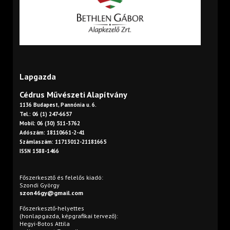
Lapgazda
Cédrus Művészeti Alapítvány
1136 Budapest, Pannónia u. 6.
Tel.: 06 (1) 247-6657
Mobil: 06 (30) 511-3762
Adószám: 18110661-2-41
Számlaszám: 11713012-21181665
ISSN 1588-1466
Főszerkesztő és felelős kiadó:
Szondi György
szon46gy@gmail.com
Főszerkesztő-helyettes
(honlapgazda, képgrafikai tervező):
Hegyi-Botos Attila