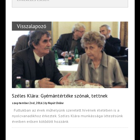
Visszalapozó
Széles Klára: Gyémántértéke szónak, tettnek
szeptember 2nd, 2016 |
by Napút Online
Futtukban az évek műhelyünk szeretett hívének életében is a
nyolcvanadikhoz érkeztek. Széles Klára munkássága létezésünk
éveiben erősen kötődött hozzánk