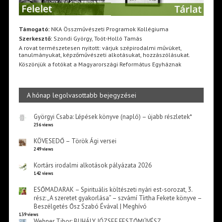
Támogató:
NKA Összművészeti Programok Kollégiuma
Szerkesztő:
Szondi György, Toót-Holló Tamás
A rovat természetesen nyitott: várjuk szépirodalmi művüket,
tanulmányukat, képzőművészeti alkotásukat, hozzászólásukat.
Köszönjük a fotókat a Magyarországi Református Egyháznak
A hónap legolvasottabb bejegyzései
Györgyi Csaba: Lépések könyve (napló) – újabb részletek*
256 views
KÖVESEDŐ – Török Ági versei
249 views
Kortárs irodalmi alkotások pályázata 2026
142 views
ESŐMADARAK – Spirituális költészeti nyári est-sorozat, 3.
rész: „A szeretet gyakorlása” – szvámí Tírtha Fekete könyve –
Beszélgetés Ősz Szabó Évával | Meghívó
139 views
Wehner Tibor: BUHÁLY JÓZSEF FESTŐMŰVÉSZ