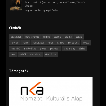
Miért írok… ? (Iancu Laura, Halmai Tamás, Tőzsér
Árpád)
augusztus 9th | by
Napút Online
Címkék
asztalfiók
beharangozó
cikkek
cédrus
dráma
esszé
fénykör
haiku
hangszóló
hírek
kritika
körkérdés
levélfa
meghívó
műfordítás
próza
pályázat
tanulmány
tárlat
vers
videók
visszhang
önszócikk
Támogatók