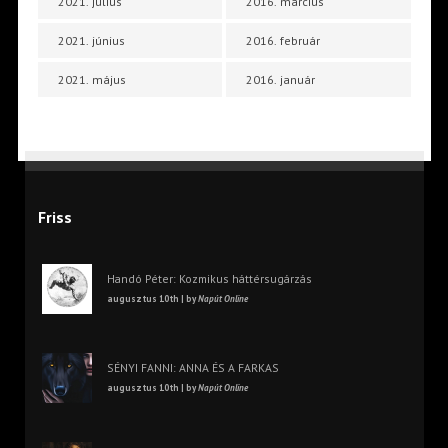
2021. július
2016. március
2021. június
2016. február
2021. május
2016. január
Friss
Handó Péter: Kozmikus háttérsugárzás
augusztus 10th | by
Napút Online
SÉNYI FANNI: ANNA ÉS A FARKAS
augusztus 10th | by
Napút Online