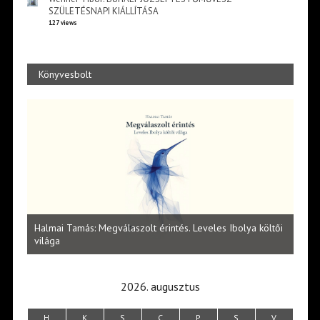
SZÜLETÉSNAPI KIÁLLÍTÁSA
127 views
Könyvesbolt
l
Halmai Tamás: Megválaszolt érintés. Leveles Ibolya költői
Laka
világa
2026. augusztus
H
K
S
C
P
S
V