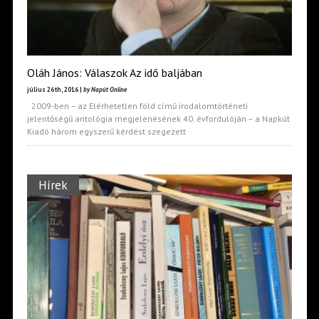
Oláh János: Válaszok Az idő baljában
július 26th, 2016 |
by Napút Online
2009-ben – az Elérhetetlen föld című irodalomtörténeti
jelentőségű antológia megjelenésének 40. évfordulóján – a Napkút
Kiadó három egyszerű kérdést szegezett
Hírek