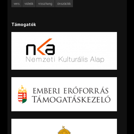
vers
videók
visszhang
önszócikk
Támogatók