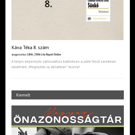
Káva Téka 8. szám
augusztus 18th, 2006 |
by Napút Online
A teljes képernyős változathoz kattintson a jobb felső sarokban
található „Megnyitás új ablakban” ikonra!
Kiemelt