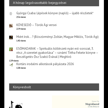
A hónap legolvasottabb bejegyzései
Györgyi Csaba: Lépések könyve (napló) – újabb részletek*
256 views
KÖVESEDŐ – Török Ági versei
229 views
Miért írok… ? (Böszörményi Zoltán, Magyar Miklós, Török Ági)
143 views
ESŐMADARAK – Spirituális költészeti nyári est-sorozat, 3.
rész: „A szeretet gyakorlása” – szvámí Tírtha Fekete könyve –
Beszélgetés Ősz Szabó Évával | Meghívó
139 views
Kortárs irodalmi alkotások pályázata 2026
138 views
Könyvesbolt