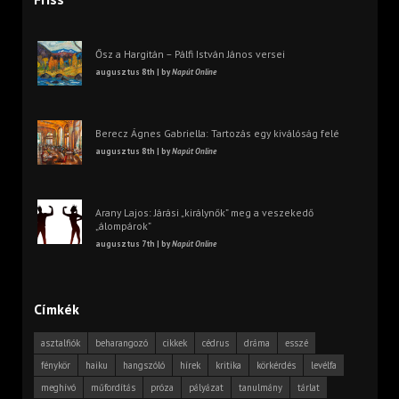
Ősz a Hargitán – Pálfi István János versei
augusztus 8th | by
Napút Online
Berecz Ágnes Gabriella: Tartozás egy kiválóság felé
augusztus 8th | by
Napút Online
Arany Lajos: Járási „királynők” meg a veszekedő
„álompárok”
augusztus 7th | by
Napút Online
Címkék
asztalfiók
beharangozó
cikkek
cédrus
dráma
esszé
fénykör
haiku
hangszóló
hírek
kritika
körkérdés
levélfa
meghívó
műfordítás
próza
pályázat
tanulmány
tárlat