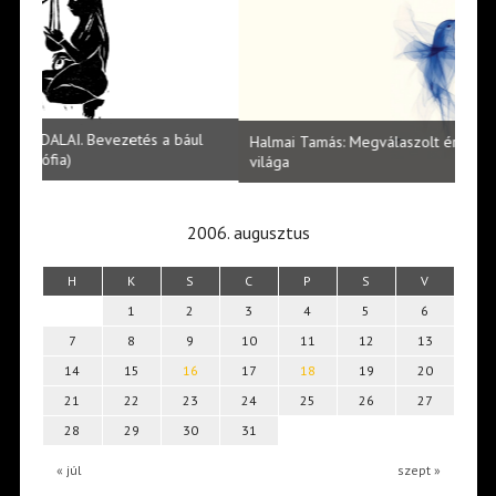
l
Halmai Tamás: Megválaszolt érintés. Leveles Ibolya költői
Laka
világa
2006. augusztus
H
K
S
C
P
S
V
1
2
3
4
5
6
7
8
9
10
11
12
13
14
15
16
17
18
19
20
21
22
23
24
25
26
27
28
29
30
31
« júl
szept »