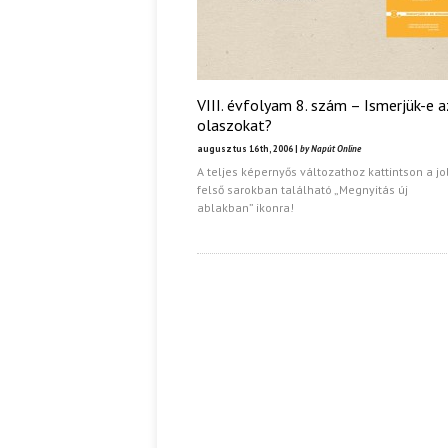
VIII. évfolyam 8. szám – Ismerjük-e a
olaszokat?
augusztus 16th, 2006 |
by Napút Online
A teljes képernyős változathoz kattintson a j
felső sarokban található „Megnyitás új
ablakban” ikonra!