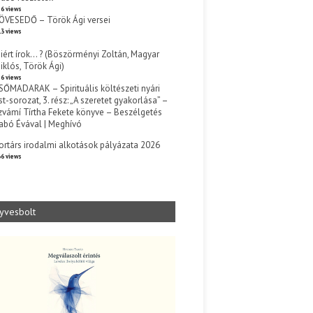
6 views
ÖVESEDŐ – Török Ági versei
3 views
iért írok… ? (Böszörményi Zoltán, Magyar
iklós, Török Ági)
6 views
SŐMADARAK – Spirituális költészeti nyári
st-sorozat, 3. rész: „A szeretet gyakorlása” –
zvámí Tírtha Fekete könyve – Beszélgetés
abó Évával | Meghívó
s
ortárs irodalmi alkotások pályázata 2026
6 views
yvesbolt