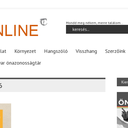
Mondd meg nékem, merre találom…
lat
Környezet
Hangszóló
Visszhang
Szerzőink
ar önazonosságtár
Kie
6