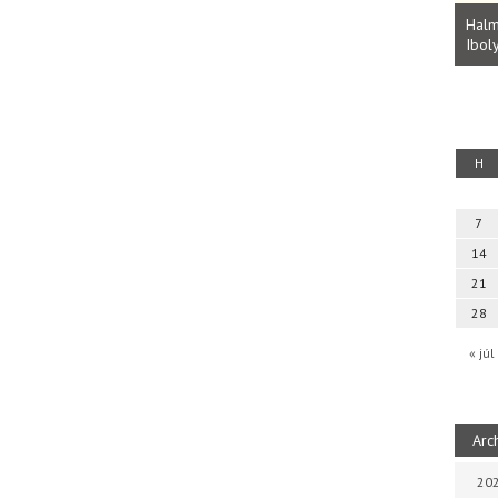
Parvathy Baul: A NAGY LELKEK DALAI.
Bevezetés a bául ösvénybe (Fordította:
Halm
Rideg Zsófia)
Iboly
uz
H
7
14
21
28
« júl
Arc
202