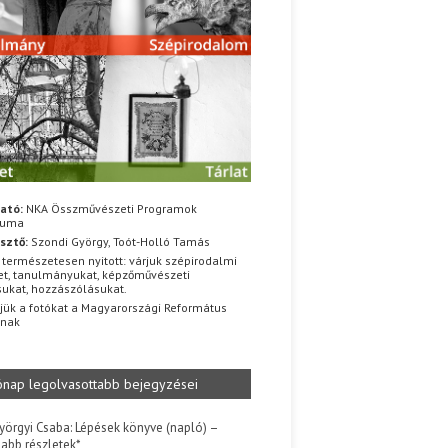
ató:
NKA Összművészeti Programok
iuma
sztő:
Szondi György, Toót-Holló Tamás
 természetesen nyitott: várjuk szépirodalmi
t, tanulmányukat, képzőművészeti
sukat, hozzászólásukat.
jük a fotókat a Magyarországi Református
znak
ónap legolvasottabb bejegyzései
yörgyi Csaba: Lépések könyve (napló) –
jabb részletek*