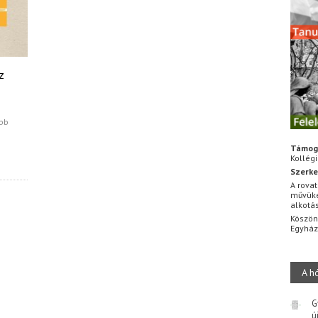
z
obb
Támog
Kollég
Szerke
A rovat
művüke
alkotá
Köszön
Egyhá
A h
G
ú