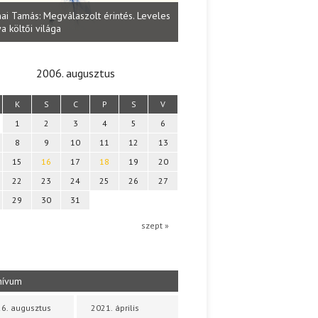
Lakatos Fleisz Katalin: Vasárna
ai Tamás: Megválaszolt érintés. Leveles
Sárszegen
a költői világa
2006. augusztus
K
S
C
P
S
V
1
2
3
4
5
6
8
9
10
11
12
13
15
16
17
18
19
20
22
23
24
25
26
27
29
30
31
szept »
hívum
6. augusztus
2021. április