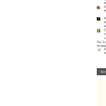
25
K
21
M
M
15
E
e
s
Ősz Sz
137 view
K
13
Kön