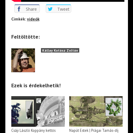
Share
Tweet
Cimkék:
videók
Feltöltötte:
Kállay Kotász Zoltán
Ezek is érdekelhetik!
Csáji László Koppány kettős
Napút Estek | Prágai Tamás-díj