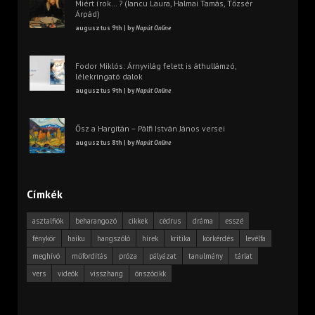
Miért írok… ? (Iancu Laura, Halmai Tamás, Tőzsér
Árpád)
augusztus 9th | by
Napút Online
Fodor Miklós: Árnyvilág felett is áthullámzó,
lélekringató dalok
augusztus 9th | by
Napút Online
Ősz a Hargitán – Pálfi István János versei
augusztus 8th | by
Napút Online
Címkék
asztalfiók
beharangozó
cikkek
cédrus
dráma
esszé
fénykör
haiku
hangszóló
hírek
kritika
körkérdés
levélfa
meghívó
műfordítás
próza
pályázat
tanulmány
tárlat
vers
videók
visszhang
önszócikk