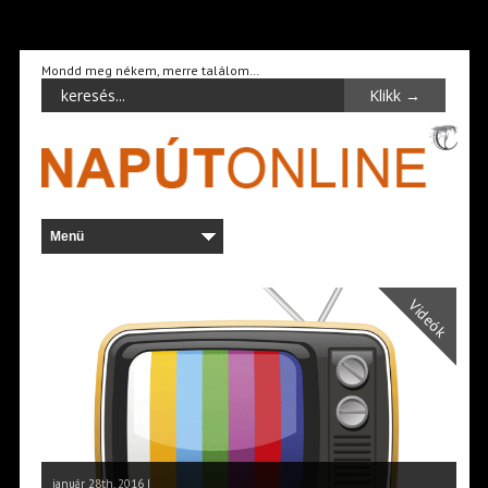
Mondd meg nékem, merre találom…
Videók
január 28th, 2016 |