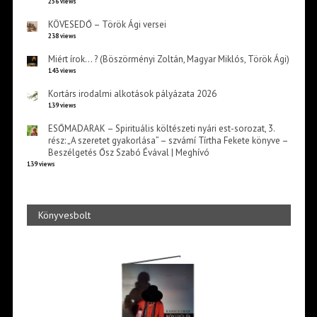
256 views
KÖVESEDŐ – Török Ági versei
238 views
Miért írok… ? (Böszörményi Zoltán, Magyar Miklós, Török Ági)
143 views
Kortárs irodalmi alkotások pályázata 2026
139 views
ESŐMADARAK – Spirituális költészeti nyári est-sorozat, 3.
rész: „A szeretet gyakorlása” – szvámí Tírtha Fekete könyve –
Beszélgetés Ősz Szabó Évával | Meghívó
139 views
Könyvesbolt