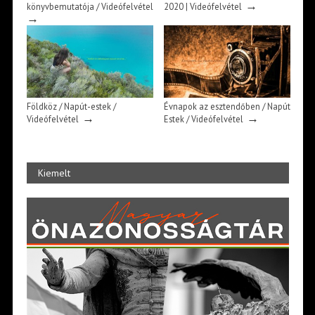
→
könyvbemutatója / Videófelvétel
2020 | Videófelvétel
→
Földköz / Napút-estek /
Évnapok az esztendőben / Napút
→
→
Videófelvétel
Estek / Videófelvétel
Kiemelt