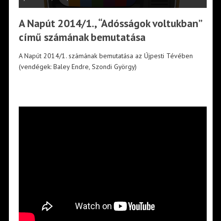
A Napút 2014/1., “Adósságok voltukban”
című számának bemutatása
A Napút 2014/1. számának bemutatása az Újpesti Tévében
(vendégek: Baley Endre, Szondi György)