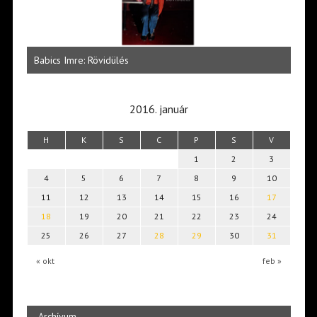
 az
Zöld
Babics Imre: Rövidülés
szép
2016. január
H
K
S
C
P
S
V
1
2
3
4
5
6
7
8
9
10
11
12
13
14
15
16
17
18
19
20
21
22
23
24
25
26
27
28
29
30
31
« okt
feb »
Archívum