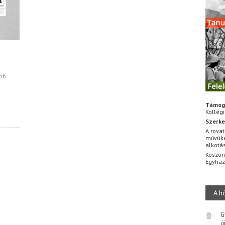
obb
Támog
Kollég
Szerke
A rovat
művüke
alkotá
Köszön
Egyhá
A h
G
ú