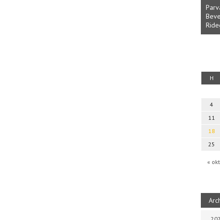
Parv
Beve
Ride
fényből
Káplán Géza: Erotikai kalauz
H
4
11
18
25
« okt
Arc
202