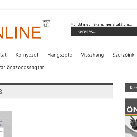
Mondd meg nékem, merre találom…
lat
Környezet
Hangszóló
Visszhang
Szerzőink
ar önazonosságtár
Kie
8