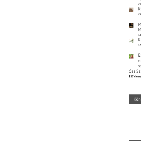
25
K
22
M
M
15
K
13
E
e
s
Ősz Sz
137 view
Kön