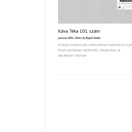
Káva Téka 101. szám
január 18th, 2016 |
by Napút Online
A teljes képernyős változathoz kattintson a j
felső sarokban található „Megnyitás új
ablakban” ikonra!