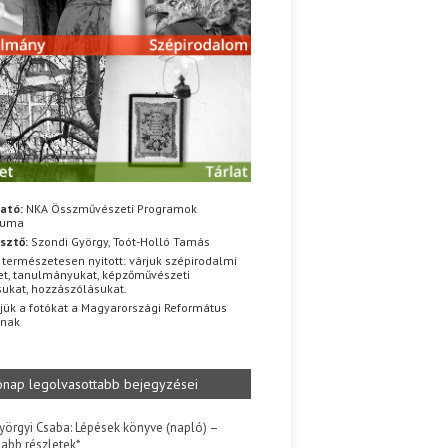
ató:
NKA Összművészeti Programok
iuma
sztő:
Szondi György, Toót-Holló Tamás
 természetesen nyitott: várjuk szépirodalmi
t, tanulmányukat, képzőművészeti
sukat, hozzászólásukat.
jük a fotókat a Magyarországi Református
znak
ónap legolvasottabb bejegyzései
yörgyi Csaba: Lépések könyve (napló) –
jabb részletek*