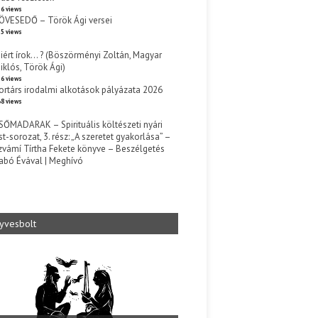
6 views
ÖVESEDŐ – Török Ági versei
5 views
iért írok… ? (Böszörményi Zoltán, Magyar
iklós, Török Ági)
6 views
ortárs irodalmi alkotások pályázata 2026
8 views
SŐMADARAK – Spirituális költészeti nyári
st-sorozat, 3. rész: „A szeretet gyakorlása” –
zvámí Tírtha Fekete könyve – Beszélgetés
abó Évával | Meghívó
s
yvesbolt