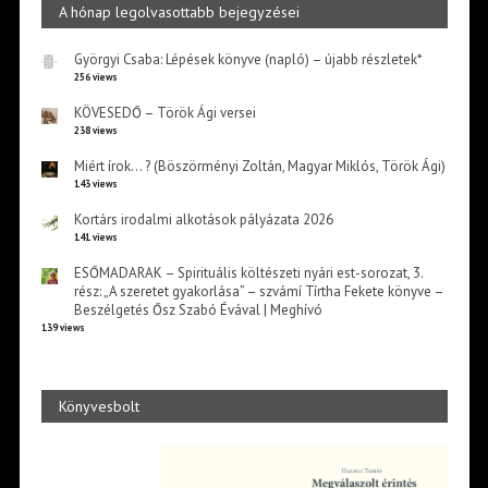
A hónap legolvasottabb bejegyzései
Györgyi Csaba: Lépések könyve (napló) – újabb részletek*
256 views
KÖVESEDŐ – Török Ági versei
238 views
Miért írok… ? (Böszörményi Zoltán, Magyar Miklós, Török Ági)
143 views
Kortárs irodalmi alkotások pályázata 2026
141 views
ESŐMADARAK – Spirituális költészeti nyári est-sorozat, 3.
rész: „A szeretet gyakorlása” – szvámí Tírtha Fekete könyve –
Beszélgetés Ősz Szabó Évával | Meghívó
139 views
Könyvesbolt