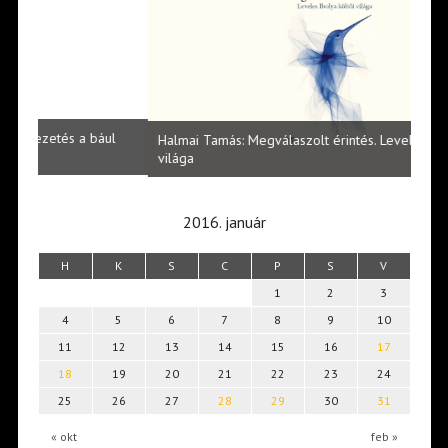
l
Halmai Tamás: Megválaszolt érintés. Leveles Ibolya költői
Laka
világa
2016. január
H
K
S
C
P
S
V
1
2
3
4
5
6
7
8
9
10
11
12
13
14
15
16
17
18
19
20
21
22
23
24
25
26
27
28
29
30
31
« okt
feb »