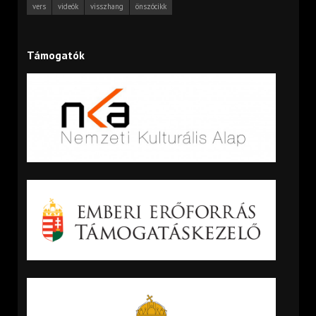
vers
videók
visszhang
önszócikk
Támogatók