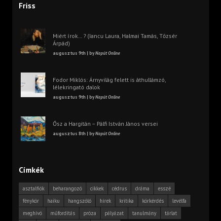
Friss
Miért írok… ? (Iancu Laura, Halmai Tamás, Tőzsér
Árpád)
augusztus 9th | by
Napút Online
Fodor Miklós: Árnyvilág felett is áthullámzó,
lélekringató dalok
augusztus 9th | by
Napút Online
Ősz a Hargitán – Pálfi István János versei
augusztus 8th | by
Napút Online
Címkék
asztalfiók
beharangozó
cikkek
cédrus
dráma
esszé
fénykör
haiku
hangszóló
hírek
kritika
körkérdés
levélfa
meghívó
műfordítás
próza
pályázat
tanulmány
tárlat