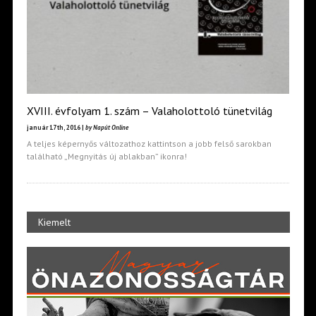
XVIII. évfolyam 1. szám – Valaholottoló tünetvilág
január 17th, 2016 |
by Napút Online
A teljes képernyős változathoz kattintson a jobb felső sarokban
található „Megnyitás új ablakban” ikonra!
Kiemelt