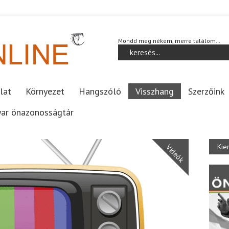
Mondd meg nékem, merre találom…
lat
Környezet
Hangszóló
Visszhang
Szerzőink
ar önazonosságtár
Kie
Videók