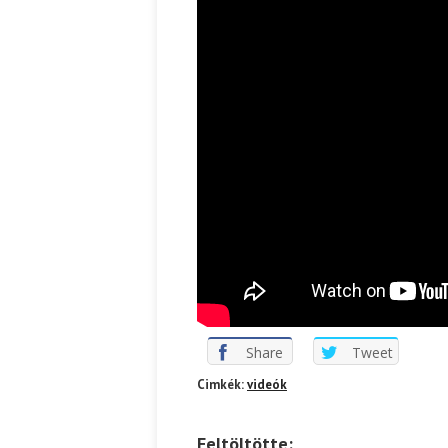
Share
Tweet
Cimkék:
videók
Feltöltötte: