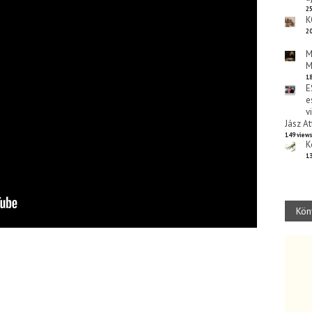
25
K
20
M
M
18
E
e
v
Jász At
149 view
K
13
Kön