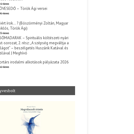
6 views
ÖVESEDŐ – Török Ági versei
6 views
iért írok… ? (Böszörményi Zoltán, Magyar
iklós, Török Ági)
3 views
SŐMADARAK – Spirituális költészeti nyári
st-sorozat, 2. rész: „A szépség megváltja a
ilágot” – beszélgetés Huszárik Katával és
tilával | Meghívó
s
ortárs irodalmi alkotások pályázata 2026
6 views
yvesbolt