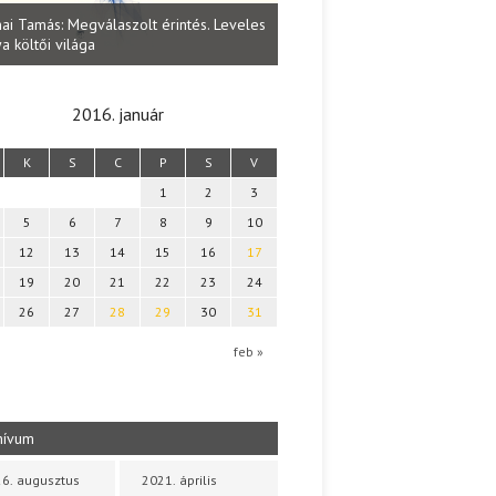
Lakatos Fleisz Katalin: Vasárna
ai Tamás: Megválaszolt érintés. Leveles
Sárszegen
a költői világa
2016. január
K
S
C
P
S
V
1
2
3
5
6
7
8
9
10
12
13
14
15
16
17
19
20
21
22
23
24
26
27
28
29
30
31
feb »
hívum
6. augusztus
2021. április