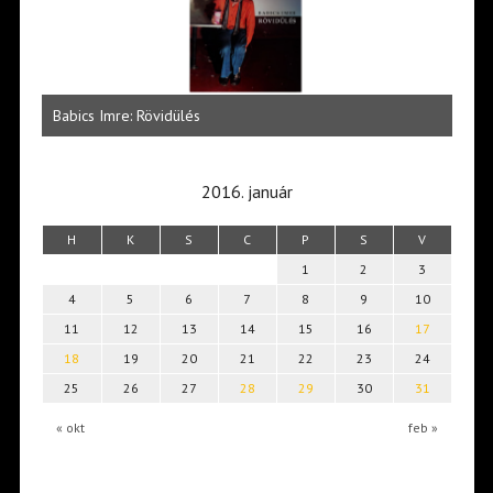
 az
Zöld
Babics Imre: Rövidülés
szép
2016. január
H
K
S
C
P
S
V
1
2
3
4
5
6
7
8
9
10
11
12
13
14
15
16
17
18
19
20
21
22
23
24
25
26
27
28
29
30
31
« okt
feb »