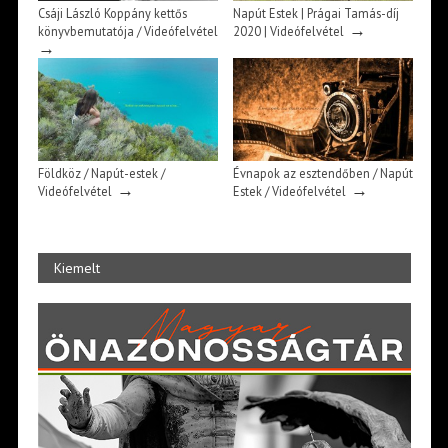
Csáji László Koppány kettős
Napút Estek | Prágai Tamás-díj
→
könyvbemutatója / Videófelvétel
2020 | Videófelvétel
→
Földköz / Napút-estek /
Évnapok az esztendőben / Napút
→
→
Videófelvétel
Estek / Videófelvétel
Kiemelt