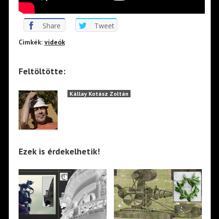
Share
Tweet
Cimkék:
videók
Feltöltötte:
Kállay Kotász Zoltán
Ezek is érdekelhetik!