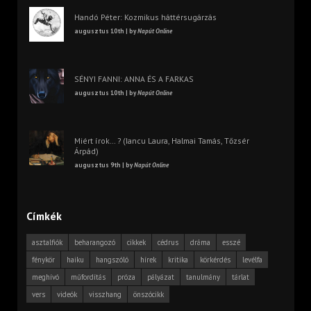
Handó Péter: Kozmikus háttérsugárzás
augusztus 10th | by
Napút Online
SÉNYI FANNI: ANNA ÉS A FARKAS
augusztus 10th | by
Napút Online
Miért írok… ? (Iancu Laura, Halmai Tamás, Tőzsér
Árpád)
augusztus 9th | by
Napút Online
Címkék
asztalfiók
beharangozó
cikkek
cédrus
dráma
esszé
fénykör
haiku
hangszóló
hírek
kritika
körkérdés
levélfa
meghívó
műfordítás
próza
pályázat
tanulmány
tárlat
vers
videók
visszhang
önszócikk