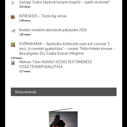
Györgyi Csaba: Lépések könyve (napló) – újabb részletek*
256 views
KÖVESEDŐ – Török Ági versei
249 views
Kortárs irodalmi alkotások pályázata 2026
142 views
ESŐMADARAK – Spirituális költészeti nyári est-sorozat, 3.
rész: „A szeretet gyakorlása” – szvámí Tírtha Fekete könyve –
Beszélgetés Ősz Szabó Évával | Meghívó
139 views
Wehner Tibor: BUHÁLY JÓZSEF FESTŐMŰVÉSZ
SZÜLETÉSNAPI KIÁLLÍTÁSA
127 views
Könyvesbolt