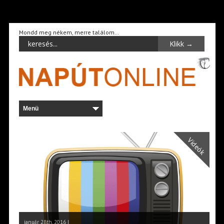
Mondd meg nékem, merre találom…
Videók
január 28th, 2016 |