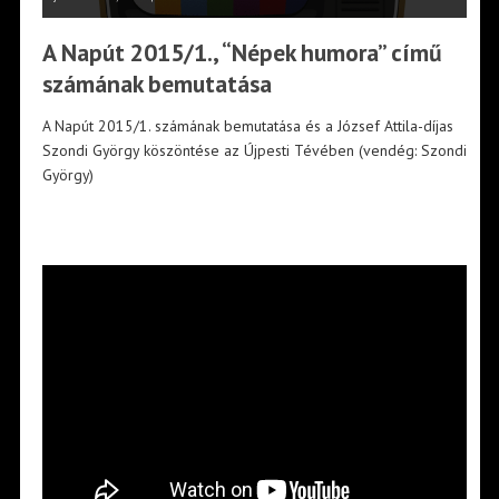
A Napút 2015/1., “Népek humora” című
számának bemutatása
A Napút 2015/1. számának bemutatása és a József Attila-díjas
Szondi György köszöntése az Újpesti Tévében (vendég: Szondi
György)