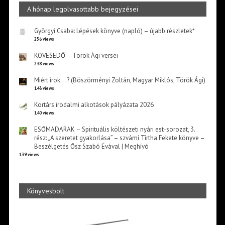
A hónap legolvasottabb bejegyzései
Györgyi Csaba: Lépések könyve (napló) – újabb részletek*
256 views
KÖVESEDŐ – Török Ági versei
238 views
Miért írok… ? (Böszörményi Zoltán, Magyar Miklós, Török Ági)
143 views
Kortárs irodalmi alkotások pályázata 2026
140 views
ESŐMADARAK – Spirituális költészeti nyári est-sorozat, 3.
rész: „A szeretet gyakorlása” – szvámí Tírtha Fekete könyve –
Beszélgetés Ősz Szabó Évával | Meghívó
139 views
Könyvesbolt