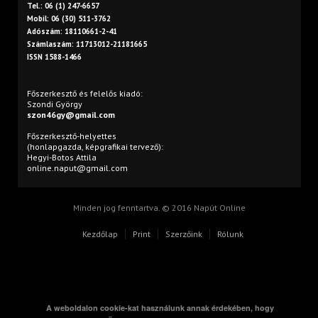
Tel.: 06 (1) 247-6657
Mobil: 06 (30) 511-3762
Adószám: 18110661-2-41
Számlaszám: 11713012-21181665
ISSN 1588-1466
Főszerkesztő és felelős kiadó:
Szondi György
szon46gy@gmail.com
Főszerkesztő-helyettes
(honlapgazda, képgrafikai tervező):
Hegyi-Botos Attila
online.naput@gmail.com
Minden jog fenntartva. © 2016 Napút Online
Kezdőlap
Print
Szerzőink
Rólunk
A weboldalon cookie-kat használunk annak érdekében, hogy