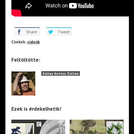
Share
Tweet
Cimkék:
videók
Feltöltötte:
Kállay Kotász Zoltán
Ezek is érdekelhetik!