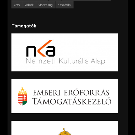
vers
videók
visszhang
önszócikk
Támogatók