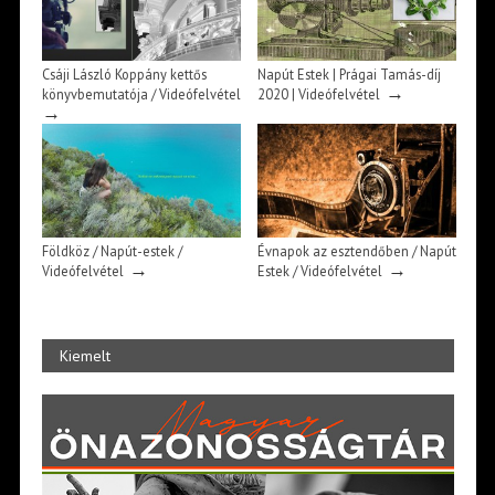
Csáji László Koppány kettős
Napút Estek | Prágai Tamás-díj
→
könyvbemutatója / Videófelvétel
2020 | Videófelvétel
→
Földköz / Napút-estek /
Évnapok az esztendőben / Napút
→
→
Videófelvétel
Estek / Videófelvétel
Kiemelt