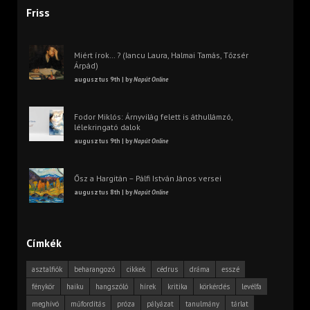
Friss
Miért írok… ? (Iancu Laura, Halmai Tamás, Tőzsér
Árpád)
augusztus 9th | by
Napút Online
Fodor Miklós: Árnyvilág felett is áthullámzó,
lélekringató dalok
augusztus 9th | by
Napút Online
Ősz a Hargitán – Pálfi István János versei
augusztus 8th | by
Napút Online
Címkék
asztalfiók
beharangozó
cikkek
cédrus
dráma
esszé
fénykör
haiku
hangszóló
hírek
kritika
körkérdés
levélfa
meghívó
műfordítás
próza
pályázat
tanulmány
tárlat