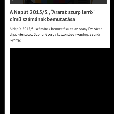
A Napút 2015/3., “Ararat szurp lerrö”
című számának bemutatása
A Napút 2015/3. számának bemutatása és az Arany Évszázad
díjjal kitüntetett Szondi György köszöntése (vendég: Szondi
György)