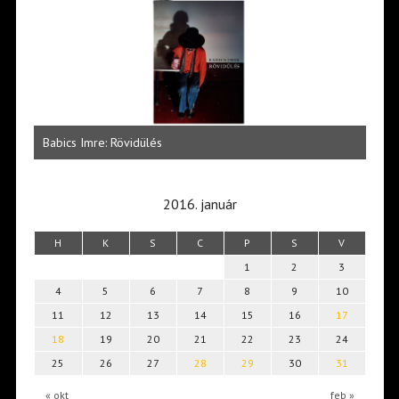
 az
Zöld
Babics Imre: Rövidülés
szép
2016. január
H
K
S
C
P
S
V
1
2
3
4
5
6
7
8
9
10
11
12
13
14
15
16
17
18
19
20
21
22
23
24
25
26
27
28
29
30
31
« okt
feb »