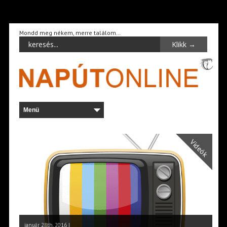
Mondd meg nékem, merre találom…
Videók
január 28th, 2016 |