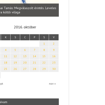
Lakatos Fleisz Katalin: Vasárna
ai Tamás: Megválaszolt érintés. Leveles
Sárszegen
a költői világa
2016. október
K
S
C
P
S
V
1
2
4
5
6
7
8
9
11
12
13
14
15
16
18
19
20
21
22
23
25
26
27
28
29
30
ept
nov »
hívum