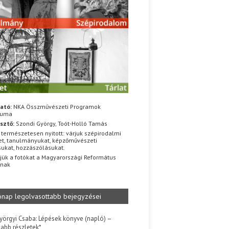
ató:
NKA Összművészeti Programok
iuma
sztő:
Szondi György, Toót-Holló Tamás
 természetesen nyitott: várjuk szépirodalmi
t, tanulmányukat, képzőművészeti
sukat, hozzászólásukat.
jük a fotókat a Magyarországi Református
znak
ónap legolvasottabb bejegyzései
yörgyi Csaba: Lépések könyve (napló) –
jabb részletek*