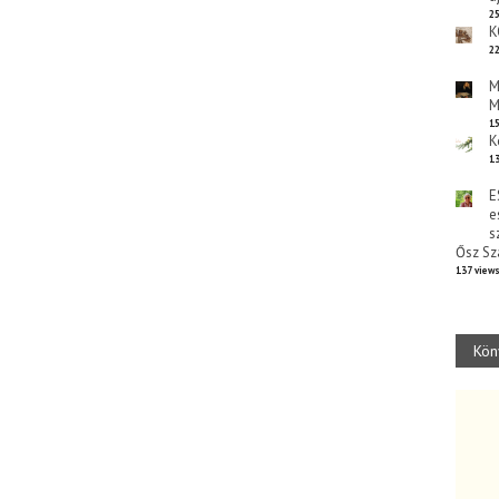
25
K
22
M
M
15
K
13
E
e
s
Ősz Sz
137 view
Kön