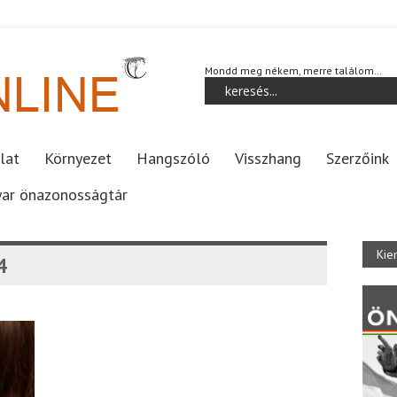
Mondd meg nékem, merre találom…
lat
Környezet
Hangszóló
Visszhang
Szerzőink
ar önazonosságtár
Kie
4