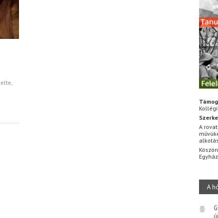
elte,
Támog
Kollég
Szerke
A rovat
művüke
alkotá
Köszön
Egyhá
A h
G
ú