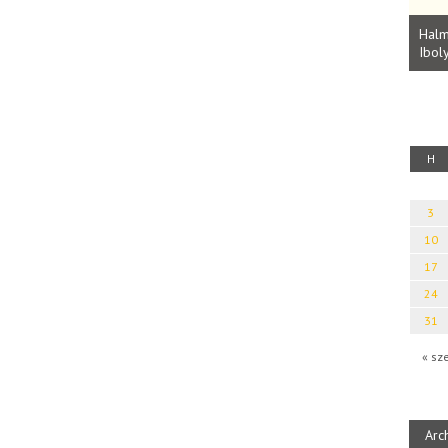
Parvathy Baul: A NAGY LELKEK DALAI.
Bevezetés a bául ösvénybe (Fordította:
Halm
Rideg Zsófia)
Iboly
uz
H
3
10
17
24
31
« sz
Arc