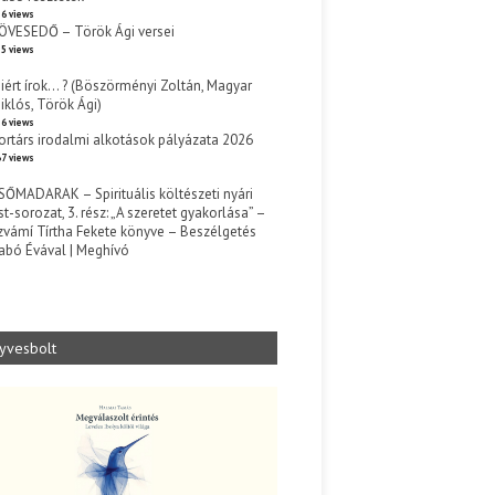
6 views
ÖVESEDŐ – Török Ági versei
5 views
iért írok… ? (Böszörményi Zoltán, Magyar
iklós, Török Ági)
6 views
ortárs irodalmi alkotások pályázata 2026
7 views
SŐMADARAK – Spirituális költészeti nyári
st-sorozat, 3. rész: „A szeretet gyakorlása” –
zvámí Tírtha Fekete könyve – Beszélgetés
abó Évával | Meghívó
s
yvesbolt