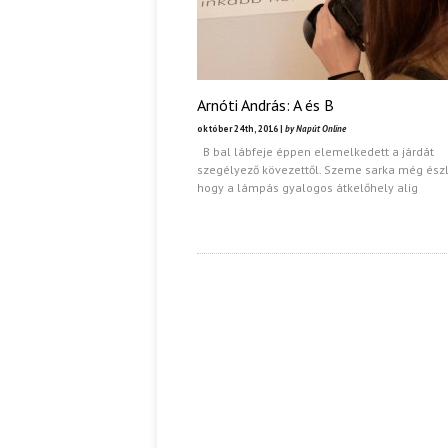
Arnóti András: A és B
október 24th, 2016 |
by Napút Online
B bal lábfeje éppen elemelkedett a járdát
szegélyező kövezettől. Szeme sarka még észl
hogy a lámpás gyalogos átkelőhely alig