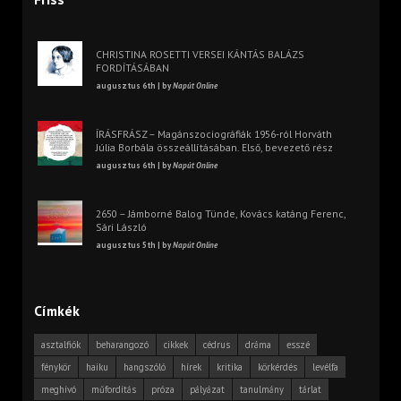
CHRISTINA ROSETTI VERSEI KÁNTÁS BALÁZS
FORDÍTÁSÁBAN
augusztus 6th | by
Napút Online
ÍRÁSFRÁSZ – Magánszociográfiák 1956-ról Horváth
Júlia Borbála összeállításában. Első, bevezető rész
augusztus 6th | by
Napút Online
2650 – Jámborné Balog Tünde, Kovács katáng Ferenc,
Sári László
augusztus 5th | by
Napút Online
Címkék
asztalfiók
beharangozó
cikkek
cédrus
dráma
esszé
fénykör
haiku
hangszóló
hírek
kritika
körkérdés
levélfa
meghívó
műfordítás
próza
pályázat
tanulmány
tárlat