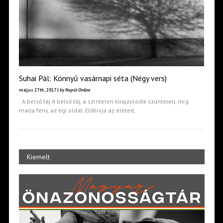
Suhai Pál: Könnyű vasárnapi séta (Négy vers)
május 27th, 2017 |
by Napút Online
A belső táj A belső táj, a színtelen kirajzolódik szüntelen, míg
marja fény, az égi oldat. Előhívja az életed,
Kiemelt