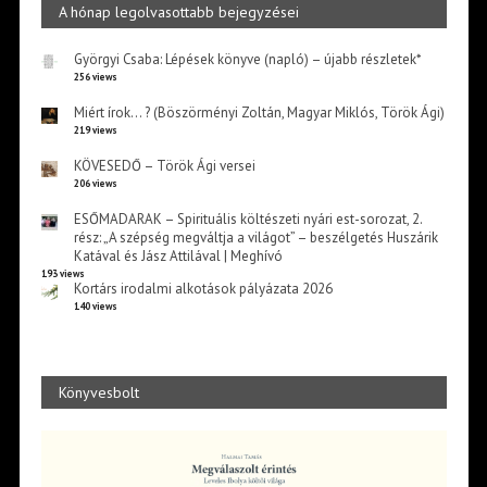
A hónap legolvasottabb bejegyzései
Györgyi Csaba: Lépések könyve (napló) – újabb részletek*
256 views
Miért írok… ? (Böszörményi Zoltán, Magyar Miklós, Török Ági)
219 views
KÖVESEDŐ – Török Ági versei
206 views
ESŐMADARAK – Spirituális költészeti nyári est-sorozat, 2.
rész: „A szépség megváltja a világot” – beszélgetés Huszárik
Katával és Jász Attilával | Meghívó
193 views
Kortárs irodalmi alkotások pályázata 2026
140 views
Könyvesbolt