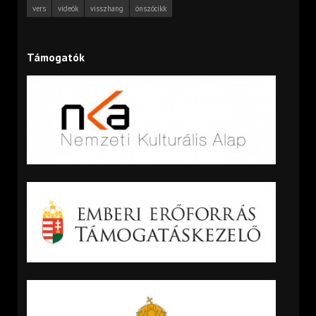
vers
videók
visszhang
önszócikk
Támogatók