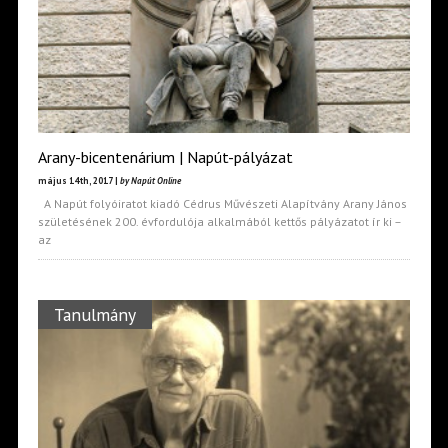
Arany-bicentenárium | Napút-pályázat
május 14th, 2017 |
by Napút Online
A Napút folyóiratot kiadó Cédrus Művészeti Alapítvány Arany János
születésének 200. évfordulója alkalmából kettős pályázatot ír ki –
az
Tanulmány