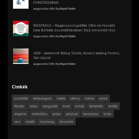
FORDÍTÁSÁBAN
augusztus 6th | by
Napút Online
ÍRÁSFRÁSZ – Magánszociográfiák 1956-ról Horváth
Júlia Borbála összeállításában. Első, bevezető rész
augusztus 6th | by
Napút Online
2650 – Jámborné Balog Tünde, Kovács katáng Ferenc,
Sári László
augusztus 5th | by
Napút Online
Címkék
asztalfiók
beharangozó
cikkek
cédrus
dráma
esszé
fénykör
haiku
hangszóló
hírek
kritika
körkérdés
levélfa
meghívó
műfordítás
próza
pályázat
tanulmány
tárlat
vers
videók
visszhang
önszócikk