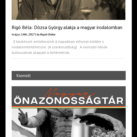
Rigó Béla: Dózsa György alakja a magyar irodalomban
május 14th, 2017 |
by Napút Online
E közléssel emlékezünk a napokban elhunyt költőre s
irodalomtörténészre. (A szerkesztőség) A nemzeti hősök
kultuszának alapjait a történetírás
Kiemelt