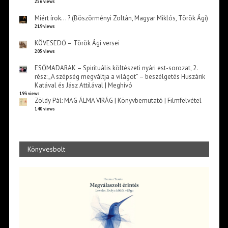
256 views
Miért írok… ? (Böszörményi Zoltán, Magyar Miklós, Török Ági)
219 views
KÖVESEDŐ – Török Ági versei
205 views
ESŐMADARAK – Spirituális költészeti nyári est-sorozat, 2.
rész: „A szépség megváltja a világot” – beszélgetés Huszárik
Katával és Jász Attilával | Meghívó
193 views
Zöldy Pál: MAG ÁLMA VIRÁG | Könyvbemutató | Filmfelvétel
140 views
Könyvesbolt