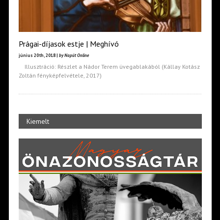
Prágai-díjasok estje | Meghívó
június 20th, 2018 |
by Napút Online
Illusztráció: Részlet a Nádor Terem üvegablakából (Kállay Kotász
Zoltán fényképfelvétele, 2017)
Kiemelt