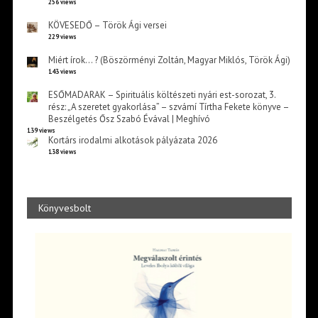
256 views
KÖVESEDŐ – Török Ági versei
229 views
Miért írok… ? (Böszörményi Zoltán, Magyar Miklós, Török Ági)
143 views
ESŐMADARAK – Spirituális költészeti nyári est-sorozat, 3.
rész: „A szeretet gyakorlása” – szvámí Tírtha Fekete könyve –
Beszélgetés Ősz Szabó Évával | Meghívó
139 views
Kortárs irodalmi alkotások pályázata 2026
138 views
Könyvesbolt