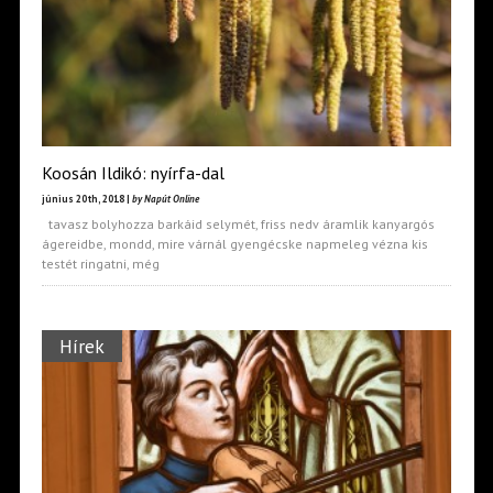
Koosán Ildikó: nyírfa-dal
június 20th, 2018 |
by Napút Online
tavasz bolyhozza barkáid selymét, friss nedv áramlik kanyargós
ágereidbe, mondd, mire várnál gyengécske napmeleg vézna kis
testét ringatni, még
Hírek