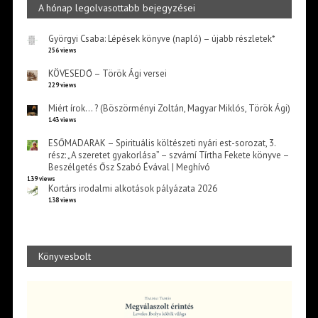
A hónap legolvasottabb bejegyzései
Györgyi Csaba: Lépések könyve (napló) – újabb részletek*
256 views
KÖVESEDŐ – Török Ági versei
229 views
Miért írok… ? (Böszörményi Zoltán, Magyar Miklós, Török Ági)
143 views
ESŐMADARAK – Spirituális költészeti nyári est-sorozat, 3.
rész: „A szeretet gyakorlása” – szvámí Tírtha Fekete könyve –
Beszélgetés Ősz Szabó Évával | Meghívó
139 views
Kortárs irodalmi alkotások pályázata 2026
138 views
Könyvesbolt