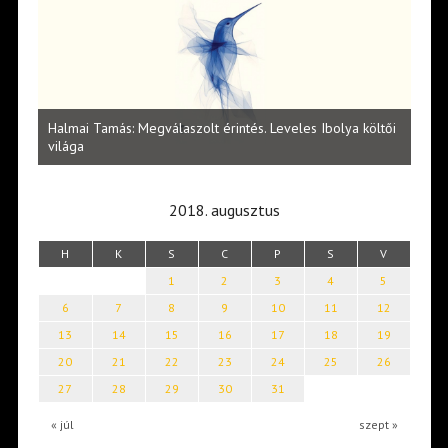
l
Halmai Tamás: Megválaszolt érintés. Leveles Ibolya költői
Laka
világa
2018. augusztus
H
K
S
C
P
S
V
1
2
3
4
5
6
7
8
9
10
11
12
13
14
15
16
17
18
19
20
21
22
23
24
25
26
27
28
29
30
31
« júl
szept »