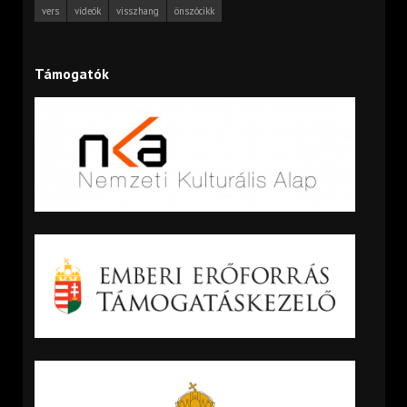
vers
videók
visszhang
önszócikk
Támogatók