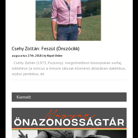
Csehy Zoltán: Feszül (Önszócikk)
augusztus 27th, 2018 |
by Napút Online
Csehy Zoltán (1973, Pozsony): meglehetősen bizonytalan sorfaj,
lüktetése (a ionicus a minore látszat ellenére) általában daktilikus,
olykor jambikus, de
Kiemelt